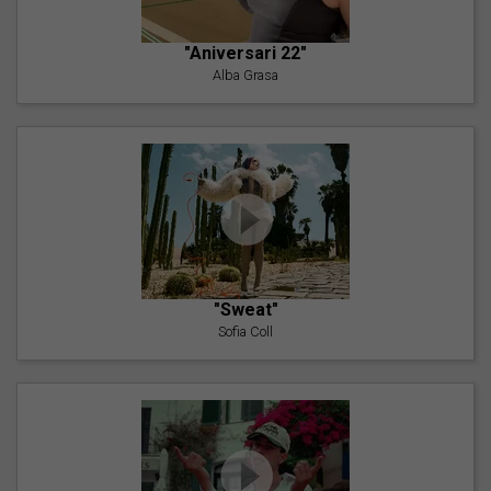
"Aniversari 22"
Alba Grasa
"Sweat"
Sofia Coll