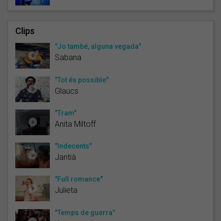
Clips
"Jo també, alguna vegada"
Sabana
"Tot és possible"
Glaucs
"Tram"
Anita Miltoff
"Indecents"
Jantià
"Full romance"
Julieta
"Temps de guerra"