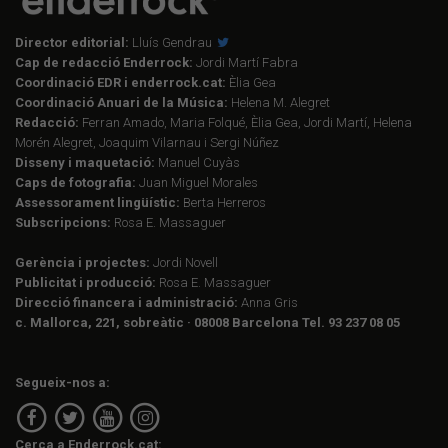
Director editorial:
Lluís Gendrau
Cap de redacció Enderrock:
Jordi Martí Fabra
Coordinació EDR i enderrock.cat:
Èlia Gea
Coordinació Anuari de la Música:
Helena M. Alegret
Redacció:
Ferran Amado, Maria Folqué, Èlia Gea, Jordi Martí, Helena
Morén Alegret, Joaquim Vilarnau i Sergi Núñez
Disseny i maquetació:
Manuel Cuyàs
Caps de fotografia:
Juan Miguel Morales
Assessorament lingüístic:
Berta Herreros
Subscripcions:
Rosa E. Massaguer
Gerència i projectes:
Jordi Novell
Publicitat i producció:
Rosa E. Massaguer
Direcció financera i administració:
Anna Gris
c. Mallorca, 221, sobreàtic · 08008 Barcelona Tel. 93 237 08 05
Segueix-nos a:
Cerca a Enderrock.cat: