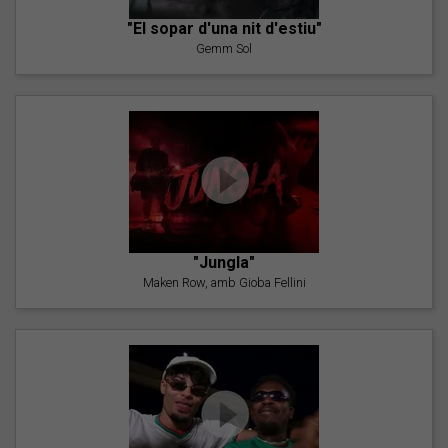
"El sopar d'una nit d'estiu"
Gemm Sol
"Jungla"
Maken Row, amb Gioba Fellini