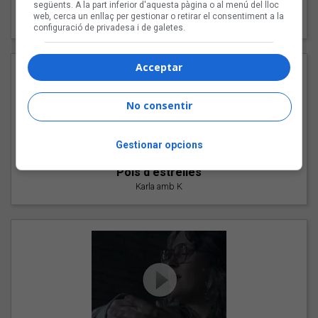
"Les cabres"
següents. A la part inferior d'aquesta pàgina o al menú del lloc
web, cerca un enllaç per gestionar o retirar el consentiment a la
94 Rules amb Compte
configuració de privadesa i de galetes.
Acceptar
No consentir
Gestionar opcions
"Pols d'estrelles"
Karla amb K