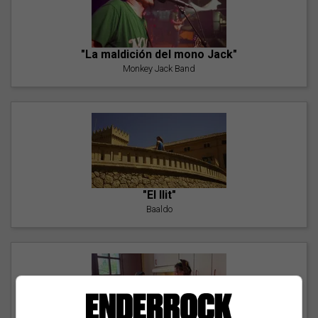
"La maldición del mono Jack"
Monkey Jack Band
"El llit"
Baaldo