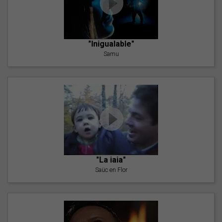
"Inigualable"
Samu
"La iaia"
Saüc en Flor