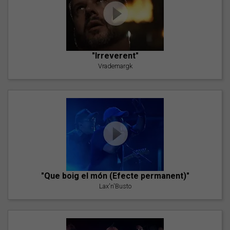
"Irreverent"
Vrademargk
"Que boig el món (Efecte permanent)"
Lax'n'Busto