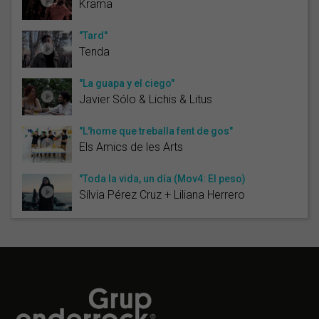
Krama
"Tard"
Tenda
"La guapa y el ciego"
Javier Sólo & Lichis & Litus
"L'home que treballa fent de gos"
Els Amics de les Arts
"Toda la vida, un día (Mov4: El peso)
Sílvia Pérez Cruz + Liliana Herrero