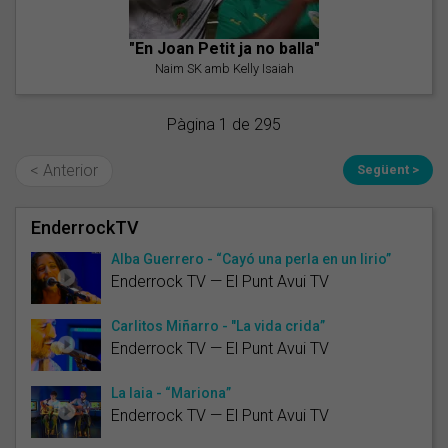
"En Joan Petit ja no balla"
Naim SK amb Kelly Isaiah
Pàgina 1 de 295
< Anterior
Següent >
EnderrockTV
Alba Guerrero - “Cayó una perla en un lirio”
Enderrock TV — El Punt Avui TV
Carlitos Miñarro - "La vida crida”
Enderrock TV — El Punt Avui TV
La Iaia - “Mariona”
Enderrock TV — El Punt Avui TV