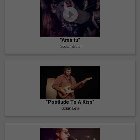
"Amb tu"
Nöctambuls
"Postlude To A Kiss"
Goran Levi