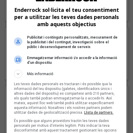
"Lo bueno y lo malo"
Enderrock sol·licita el teu consentiment
Carmen y María
per a utilitzar les teves dades personals
amb aquests objectius
Publicitat i continguts personalitzats, mesurament de
la publicitat i del contingut, investigació sobre el
públic i desenvolupament de serveis
Emmagatzemar informació i/o accedir a la informació
d’un dispositiu
"Posidònia"
Pep Álvarez amb Joan Muntaner (Xanguito)
Més informació
Les teves dades personals es tractaran i és possible que la
informació del teu dispositiu (galetes, identificadors únics i
altres dades del dispositiu) es comparteixi amb 210 partners,
els quals també podran emmagatzemar-la o accedir-hi. Així
mateix, aquest lloc web també podrà utilitzar específicament
aquesta informació. Nosaltres i els nostres partners podem
utilitzar dades de geolocalització precisa.
Llista de partners.
És possible que alguns proveïdors tractin les teves dades
personals per motius d'interès legítim. Pots indicar la teva
disconformitat amb aquest tractament gestionant les opcions