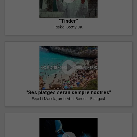
"Tinder"
Riskk i Scotty DK
"Ses platges seran sempre nostres"
Pepet i Marieta, amb Abril Bordes i Riangost