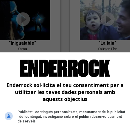
"Inigualable"
"La iaia"
Samu
Saüc en Flor
Enderrock sol·licita el teu consentiment per a
utilitzar les teves dades personals amb
aquests objectius
"Postlude To A Kiss"
Publicitat i continguts personalitzats, mesurament de la publicitat
i del contingut, investigació sobre el públic i desenvolupament
Goran Levi
de serveis
"Amb tu"
Nöctambuls