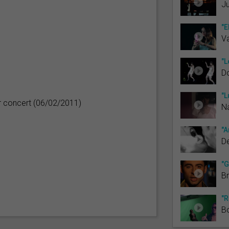
J
"E
V
"L
Do
"L
r concert (06/02/2011)
N
"A
De
"G
B
"R
B