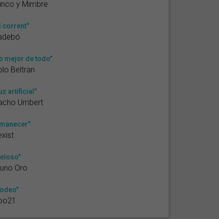
unco y Mimbre
l corrent"
adebó
o mejor de todo"
lo Beltran
uz artificial"
acho Umbert
manecer"
xist
eloso"
runo Oro
odeo"
oo21