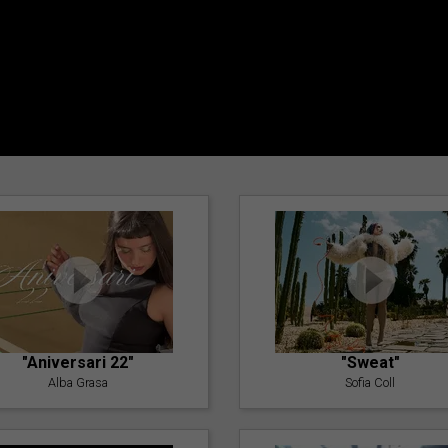
"Aniversari 22"
"Sweat"
Alba Grasa
Sofia Coll