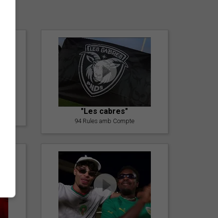
er
"Les cabres"
94 Rules amb Compte