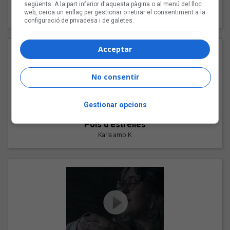
"Les cabres"
següents. A la part inferior d'aquesta pàgina o al menú del lloc
web, cerca un enllaç per gestionar o retirar el consentiment a la
94 Rules amb Compte
configuració de privadesa i de galetes.
Acceptar
No consentir
Gestionar opcions
"Pols d'estrelles"
Karla amb K