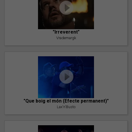
"Irreverent"
Vrademargk
"Que boig el món (Efecte permanent)"
Lax'n'Busto