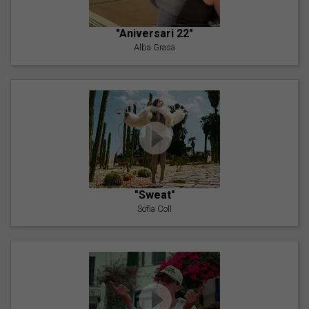
"Aniversari 22"
Alba Grasa
"Sweat"
Sofia Coll