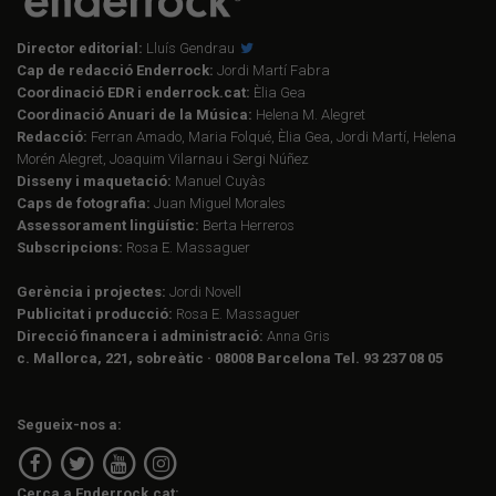
Director editorial:
Lluís Gendrau
Cap de redacció Enderrock:
Jordi Martí Fabra
Coordinació EDR i enderrock.cat:
Èlia Gea
Coordinació Anuari de la Música:
Helena M. Alegret
Redacció:
Ferran Amado, Maria Folqué, Èlia Gea, Jordi Martí, Helena
Morén Alegret, Joaquim Vilarnau i Sergi Núñez
Disseny i maquetació:
Manuel Cuyàs
Caps de fotografia:
Juan Miguel Morales
Assessorament lingüístic:
Berta Herreros
Subscripcions:
Rosa E. Massaguer
Gerència i projectes:
Jordi Novell
Publicitat i producció:
Rosa E. Massaguer
Direcció financera i administració:
Anna Gris
c. Mallorca, 221, sobreàtic · 08008 Barcelona Tel. 93 237 08 05
Segueix-nos a:
Cerca a Enderrock.cat: