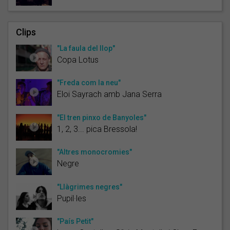
Clips
"La faula del llop"
Copa Lotus
"Freda com la neu"
Eloi Sayrach amb Jana Serra
"El tren pinxo de Banyoles"
1, 2, 3... pica Bressola!
"Altres monocromies"
Negre
"Llàgrimes negres"
Pupil·les
"País Petit"