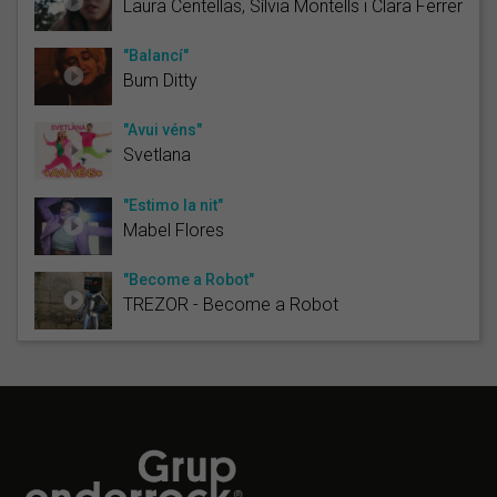
Laura Centellas, Sílvia Montells i Clara Ferrer
"Balancí"
Bum Ditty
"Avui véns"
Svetlana
"Estimo la nit"
Mabel Flores
"Become a Robot"
TREZOR - Become a Robot