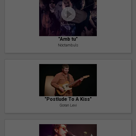
"Amb tu"
Nöctambuls
"Postlude To A Kiss"
Goran Levi