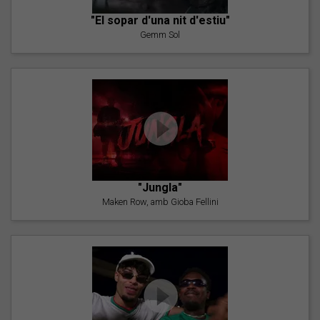
"El sopar d'una nit d'estiu"
Gemm Sol
"Jungla"
Maken Row, amb Gioba Fellini