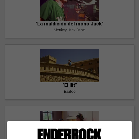
"La maldición del mono Jack"
Monkey Jack Band
"El llit"
Baaldo