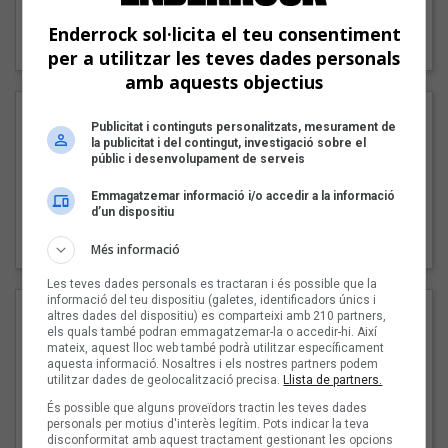
"Lo bueno y lo malo"
Enderrock sol·licita el teu consentiment
Carmen y María
per a utilitzar les teves dades personals
amb aquests objectius
Publicitat i continguts personalitzats, mesurament de
la publicitat i del contingut, investigació sobre el
públic i desenvolupament de serveis
Emmagatzemar informació i/o accedir a la informació
d’un dispositiu
"Posidònia"
Pep Álvarez amb Joan Muntaner (Xanguito)
Més informació
Les teves dades personals es tractaran i és possible que la
informació del teu dispositiu (galetes, identificadors únics i
altres dades del dispositiu) es comparteixi amb 210 partners,
els quals també podran emmagatzemar-la o accedir-hi. Així
mateix, aquest lloc web també podrà utilitzar específicament
aquesta informació. Nosaltres i els nostres partners podem
utilitzar dades de geolocalització precisa.
Llista de partners.
És possible que alguns proveïdors tractin les teves dades
personals per motius d'interès legítim. Pots indicar la teva
disconformitat amb aquest tractament gestionant les opcions