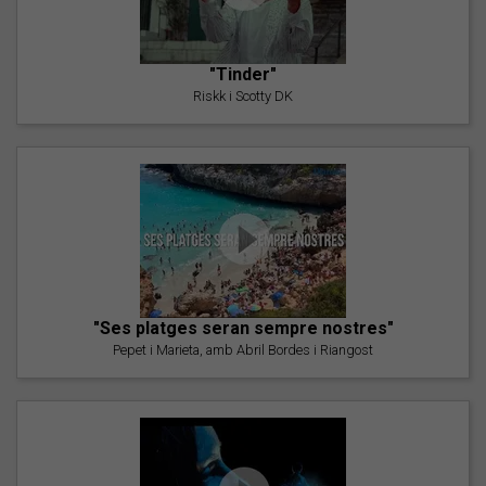
"Tinder"
Riskk i Scotty DK
"Ses platges seran sempre nostres"
Pepet i Marieta, amb Abril Bordes i Riangost