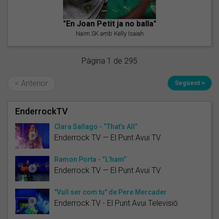
"En Joan Petit ja no balla"
Naim SK amb Kelly Isaiah
Pàgina 1 de 295
< Anterior
Següent >
EnderrockTV
Clara Sallago - “That’s All”
Enderrock TV — El Punt Avui TV
Ramon Porta - “L’ham”
Enderrock TV — El Punt Avui TV
"Vull ser com tu" de Pere Mercader
Enderrock TV - El Punt Avui Televisió