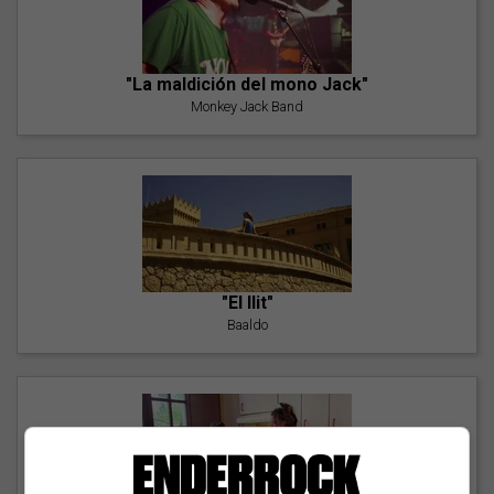
"La maldición del mono Jack"
Monkey Jack Band
"El llit"
Baaldo