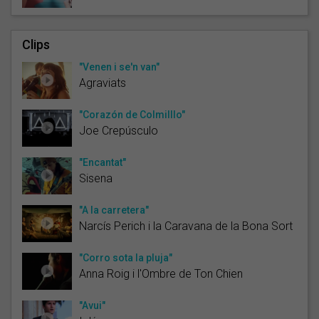
Clips
"Venen i se'n van"
Agraviats
"Corazón de Colmilllo"
Joe Crepúsculo
"Encantat"
Sisena
"A la carretera"
Narcís Perich i la Caravana de la Bona Sort
"Corro sota la pluja"
Anna Roig i l'Ombre de Ton Chien
"Avui"