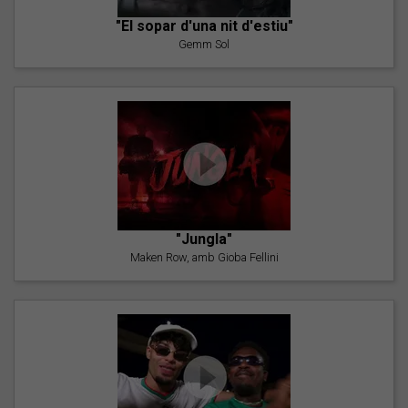
"El sopar d'una nit d'estiu"
Gemm Sol
"Jungla"
Maken Row, amb Gioba Fellini