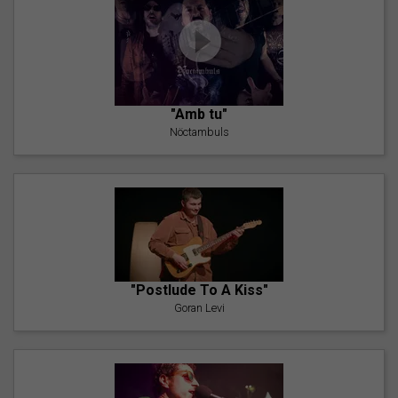
"Amb tu"
Nöctambuls
"Postlude To A Kiss"
Goran Levi