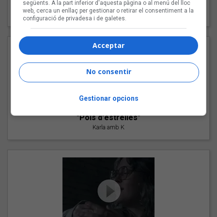
"Les cabres"
següents. A la part inferior d'aquesta pàgina o al menú del lloc
web, cerca un enllaç per gestionar o retirar el consentiment a la
94 Rules amb Compte
configuració de privadesa i de galetes.
Acceptar
No consentir
Gestionar opcions
"Pols d'estrelles"
Karla amb K