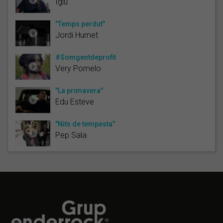
Iglú
"Temps perdut"
Jordi Humet
#Somgentdeprofit
Very Pomelo
"La primavera"
Edu Esteve
"Nits de tempesta"
Pep Sala