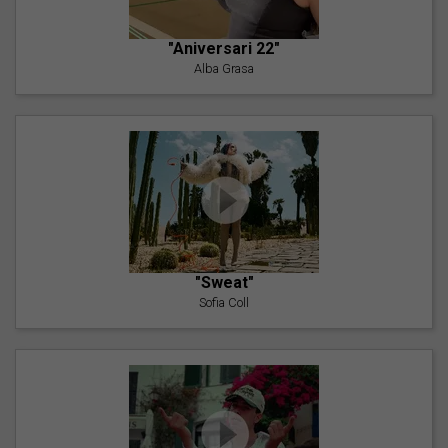
"Aniversari 22"
Alba Grasa
"Sweat"
Sofia Coll