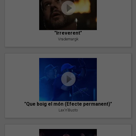
"Irreverent"
Vrademargk
"Que boig el món (Efecte permanent)"
Lax'n'Busto