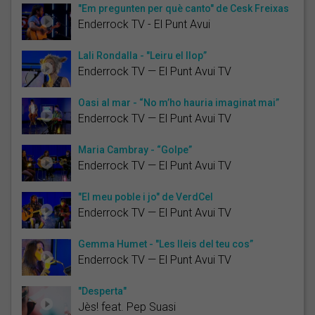
"Em pregunten per què canto" de Cesk Freixas
Enderrock TV - El Punt Avui
Lali Rondalla - "Leiru el llop”
Enderrock TV — El Punt Avui TV
Oasi al mar - “No m’ho hauria imaginat mai”
Enderrock TV — El Punt Avui TV
Maria Cambray - “Golpe”
Enderrock TV — El Punt Avui TV
"El meu poble i jo" de VerdCel
Enderrock TV — El Punt Avui TV
Gemma Humet - "Les lleis del teu cos”
Enderrock TV — El Punt Avui TV
"Desperta"
Jès! feat. Pep Suasi