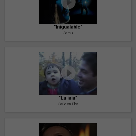
"Inigualable"
Samu
"La iaia"
Saüc en Flor