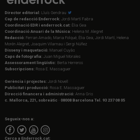
Director editorial:
Lluís Gendrau
Cap de redacció Enderrock:
Jordi Martí Fabra
Coordinació EDR i enderrock.cat:
Èlia Gea
Coordinació Anuari de la Música:
Helena M. Alegret
Redacció:
Ferran Amado, Maria Folqué, Èlia Gea, Jordi Martí, Helena
Morén Alegret, Joaquim Vilarnau i Sergi Núñez
Disseny i maquetació:
Manuel Cuyàs
Caps de fotografia:
Juan Miguel Morales
Assessorament lingüístic:
Berta Herreros
Subscripcions:
Rosa E. Massaguer
Gerència i projectes:
Jordi Novell
Publicitat i producció:
Rosa E. Massaguer
Direcció financera i administració:
Anna Gris
c. Mallorca, 221, sobreàtic · 08008 Barcelona Tel. 93 237 08 05
Segueix-nos a:
Cerca a Enderrock.cat: