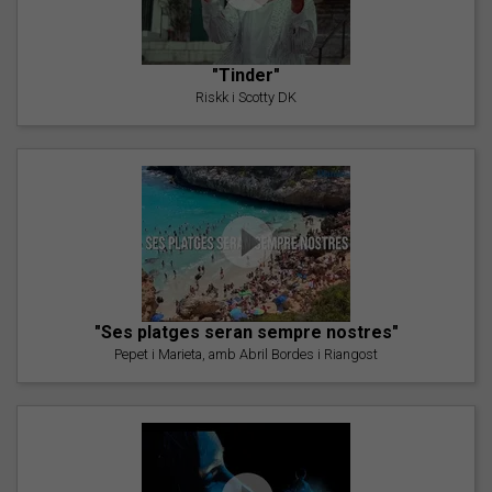
"Tinder"
Riskk i Scotty DK
"Ses platges seran sempre nostres"
Pepet i Marieta, amb Abril Bordes i Riangost