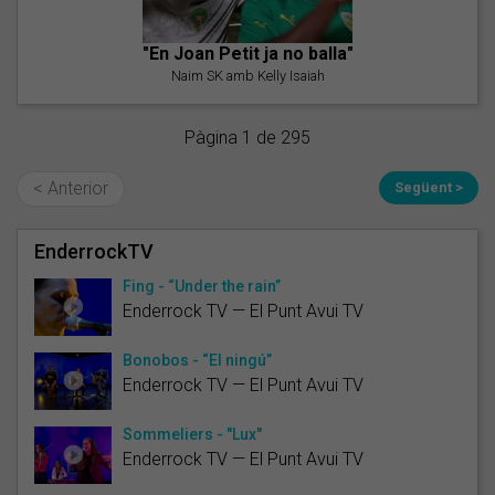
"En Joan Petit ja no balla"
Naim SK amb Kelly Isaiah
Pàgina 1 de 295
< Anterior
Següent >
EnderrockTV
Fing - “Under the rain”
Enderrock TV — El Punt Avui TV
Bonobos - “El ningú”
Enderrock TV — El Punt Avui TV
Sommeliers - "Lux"
Enderrock TV — El Punt Avui TV