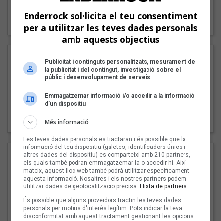
"Lo bueno y lo malo"
Enderrock sol·licita el teu consentiment
Carmen y María
per a utilitzar les teves dades personals
amb aquests objectius
Publicitat i continguts personalitzats, mesurament de
la publicitat i del contingut, investigació sobre el
públic i desenvolupament de serveis
Emmagatzemar informació i/o accedir a la informació
d’un dispositiu
"Posidònia"
Pep Álvarez amb Joan Muntaner (Xanguito)
Més informació
Les teves dades personals es tractaran i és possible que la
informació del teu dispositiu (galetes, identificadors únics i
altres dades del dispositiu) es comparteixi amb 210 partners,
els quals també podran emmagatzemar-la o accedir-hi. Així
mateix, aquest lloc web també podrà utilitzar específicament
aquesta informació. Nosaltres i els nostres partners podem
utilitzar dades de geolocalització precisa.
Llista de partners.
És possible que alguns proveïdors tractin les teves dades
personals per motius d'interès legítim. Pots indicar la teva
disconformitat amb aquest tractament gestionant les opcions