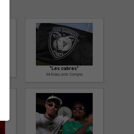
er
"Les cabres"
94 Rules amb Compte