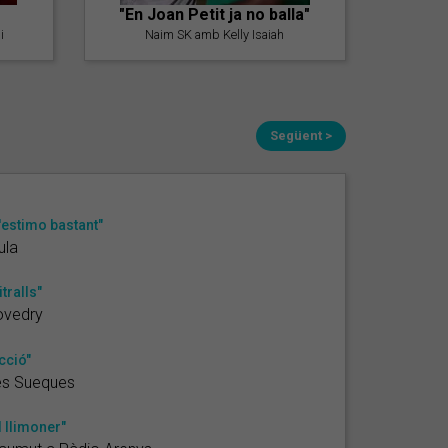
"En Joan Petit ja no balla"
i
Naim SK amb Kelly Isaiah
Següent >
'estimo bastant"
ula
itralls"
ovedry
cció"
es Sueques
l llimoner"