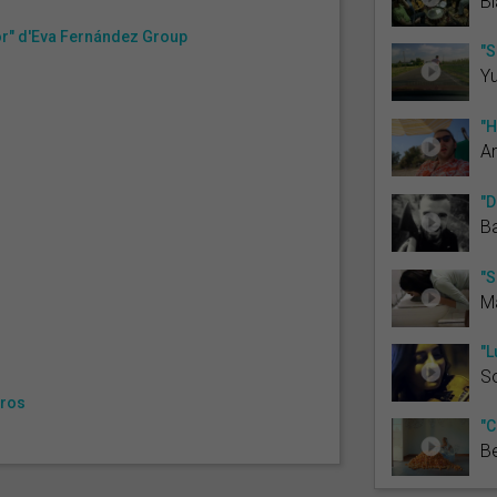
Bl
 for" d'Eva Fernández Group
"S
Yu
"H
A
"D
B
"S
M
"L
S
Cros
"C
Be