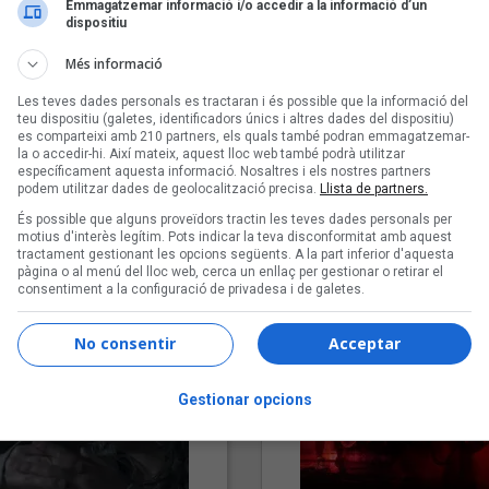
Emmagatzemar informació i/o accedir a la informació d’un
dispositiu
Més informació
Les teves dades personals es tractaran i és possible que la informació del
teu dispositiu (galetes, identificadors únics i altres dades del dispositiu)
es comparteixi amb 210 partners, els quals també podran emmagatzemar-
la o accedir-hi. Així mateix, aquest lloc web també podrà utilitzar
específicament aquesta informació. Nosaltres i els nostres partners
podem utilitzar dades de geolocalització precisa.
Llista de partners.
"Lo bueno y lo malo"
"Posidònia"
És possible que alguns proveïdors tractin les teves dades personals per
Carmen y María
Pep Álvarez amb Joan Muntan
motius d'interès legítim. Pots indicar la teva disconformitat amb aquest
(Xanguito)
tractament gestionant les opcions següents. A la part inferior d'aquesta
pàgina o al menú del lloc web, cerca un enllaç per gestionar o retirar el
consentiment a la configuració de privadesa i de galetes.
No consentir
Acceptar
Gestionar opcions