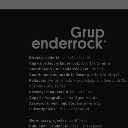
Director editorial:
Lluís Gendrau
Cap de redacció Enderrock:
Jordi Martí Fabra
Coordinació EDR i enderrock.cat:
Èlia Gea
Coordinació Anuari de la Música:
Helena M. Alegret
Redacció:
Ferran Amado, Maria Folqué, Èlia Gea, Jordi Mart
Vilarnau i Sergi Núñez
Disseny i maquetació:
Manuel Cuyàs
Caps de fotografia:
Juan Miguel Morales
Assessorament lingüístic:
Berta Herreros
Subscripcions:
Rosa E. Massaguer
Gerència i projectes:
Jordi Novell
Publicitat i producció:
Rosa E. Massaguer