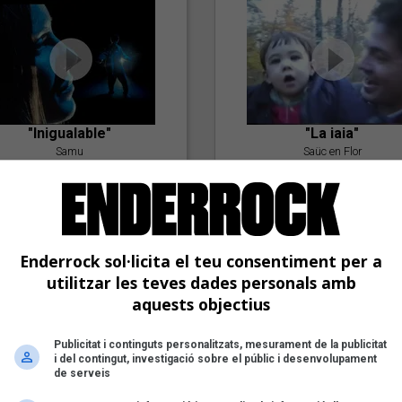
"Inigualable"
"La iaia"
Samu
Saüc en Flor
Enderrock sol·licita el teu consentiment per a
utilitzar les teves dades personals amb
aquests objectius
"Postlude To A Kiss"
Publicitat i continguts personalitzats, mesurament de la publicitat
i del contingut, investigació sobre el públic i desenvolupament
Goran Levi
de serveis
"Amb tu"
Nöctambuls