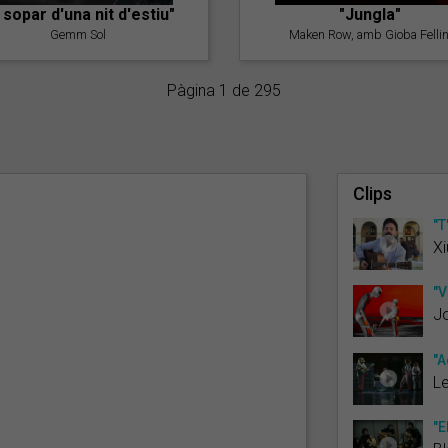
l sopar d'una nit d'estiu"
"Jungla"
Gemm Sol
Maken Row, amb Gioba Fellin
Pàgina 1 de 295
Clips
"T
Xi
"V
J
"A
L
"E