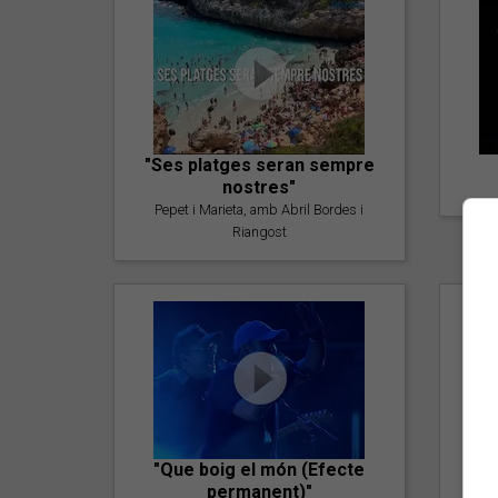
"Ses platges seran sempre
nostres"
Pepet i Marieta, amb Abril Bordes i
Riangost
"Que boig el món (Efecte
permanent)"