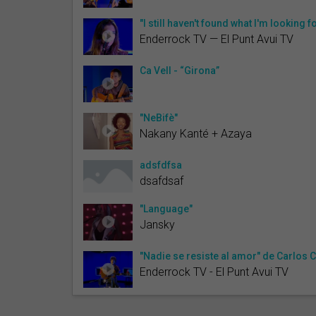
"I still haven't found what I'm looking
Enderrock TV — El Punt Avui TV
Ca Vell - “Girona”
"NeBifè"
Nakany Kanté + Azaya
adsfdfsa
dsafdsaf
"Language"
Jansky
"Nadie se resiste al amor" de Carlos 
Enderrock TV - El Punt Avui TV