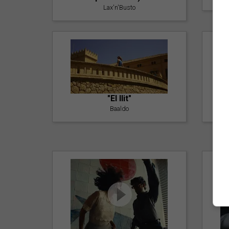
Lax'n'Busto
"El llit"
Baaldo