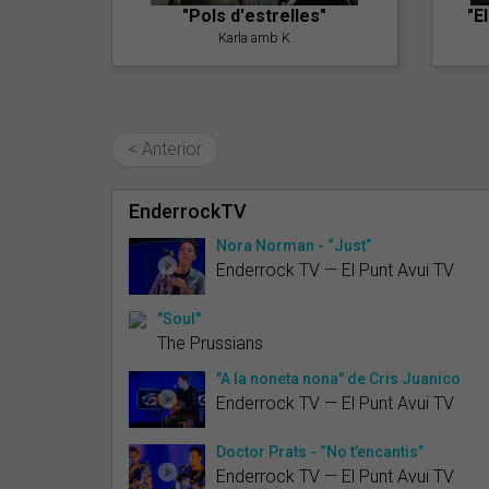
"Pols d'estrelles"
"E
Karla amb K
< Anterior
EnderrockTV
Nora Norman - “Just”
Enderrock TV — El Punt Avui TV
"Soul"
The Prussians
"A la noneta nona" de Cris Juanico
Enderrock TV — El Punt Avui TV
Doctor Prats - “No t’encantis”
Enderrock TV — El Punt Avui TV