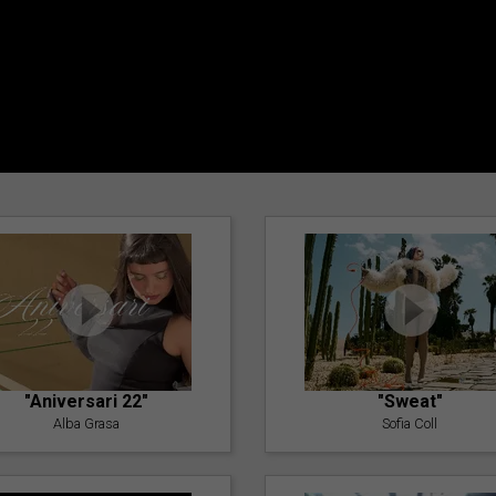
"Aniversari 22"
"Sweat"
Alba Grasa
Sofia Coll