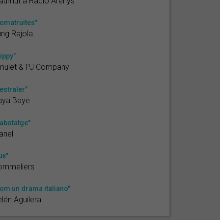
aumut a Ràdio Arenys
omatruites"
ng Rajola
ippy"
mulet & PJ Company
estraler"
aya Baye
abotatge"
anel
ux"
ommeliers
om un drama italiano"
lén Aguilera