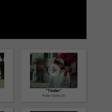
"Tinder"
Riskk i Scotty DK