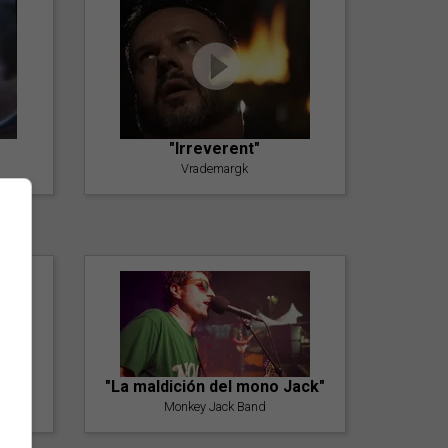
"Irreverent"
Vrademargk
"La maldición del mono Jack"
Monkey Jack Band