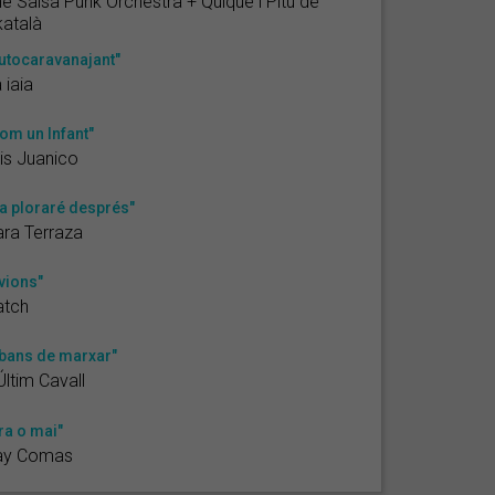
e Salsa Punk Orchestra + Quique i Pitu de
atalà
utocaravanajant"
 iaia
om un Infant"
is Juanico
a ploraré després"
ra Terraza
vions"
atch
bans de marxar"
Últim Cavall
ra o mai"
ay Comas