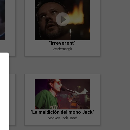
"Irreverent"
Vrademargk
"La maldición del mono Jack"
Monkey Jack Band