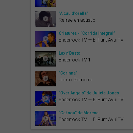
"A cau d'orella"
Refree en acústic
Criatures - “Corrida integral”
Enderrock TV — El Punt Avui TV
Lax'n'Busto
Enderrock TV 1
"Corinna"
Jorra i Gomorra
"Over Angels" de Julieta Jones
Enderrock TV — El Punt Avui TV
"Gat nou" de Morena
Enderrock TV — El Punt Avui TV