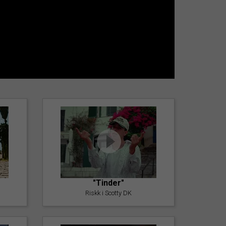
"Tinder"
Riskk i Scotty DK