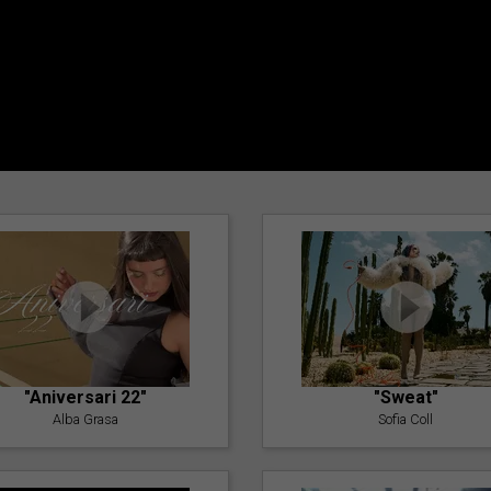
"Aniversari 22"
"Sweat"
Alba Grasa
Sofia Coll