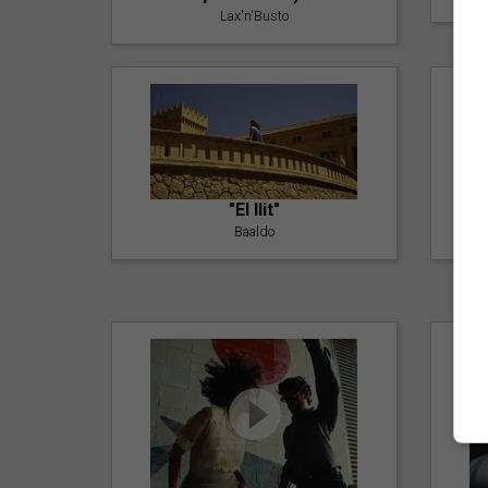
Lax'n'Busto
"El llit"
Baaldo