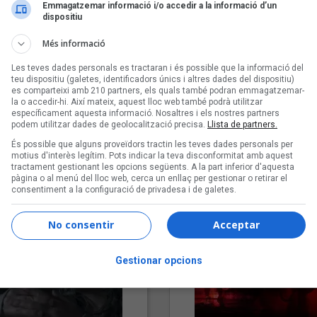
Emmagatzemar informació i/o accedir a la informació d’un
dispositiu
Més informació
Les teves dades personals es tractaran i és possible que la informació del
teu dispositiu (galetes, identificadors únics i altres dades del dispositiu)
es comparteixi amb 210 partners, els quals també podran emmagatzemar-
la o accedir-hi. Així mateix, aquest lloc web també podrà utilitzar
específicament aquesta informació. Nosaltres i els nostres partners
podem utilitzar dades de geolocalització precisa.
Llista de partners.
"Lo bueno y lo malo"
"Posidònia"
És possible que alguns proveïdors tractin les teves dades personals per
Carmen y María
Pep Álvarez amb Joan Muntan
motius d'interès legítim. Pots indicar la teva disconformitat amb aquest
(Xanguito)
tractament gestionant les opcions següents. A la part inferior d'aquesta
pàgina o al menú del lloc web, cerca un enllaç per gestionar o retirar el
consentiment a la configuració de privadesa i de galetes.
No consentir
Acceptar
Gestionar opcions