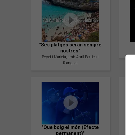
"Ses platges seran sempre
nostres"
Pepet i Marieta, amb Abril Bordes i
Riangost
"Que boig el món (Efecte
permanent)"