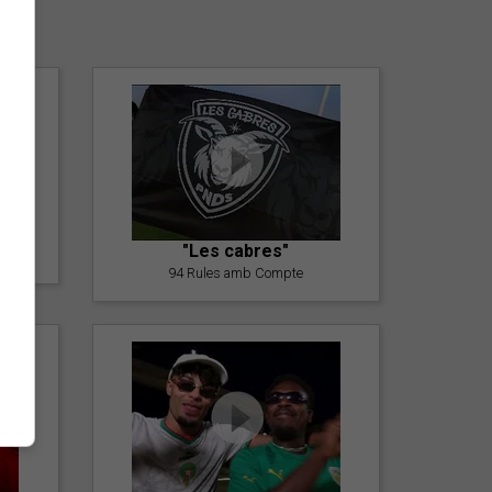
er
"Les cabres"
94 Rules amb Compte