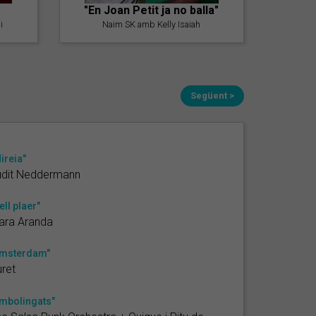
"En Joan Petit ja no balla"
i
Naim SK amb Kelly Isaiah
Següent >
ireia"
udit Neddermann
ell plaer"
ara Aranda
Amsterdam"
ret
mbolingats"