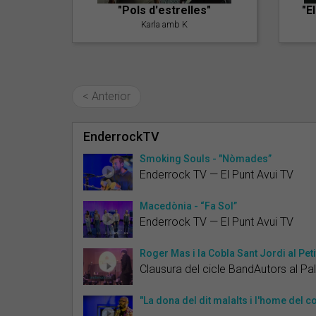
"Pols d'estrelles"
"E
Karla amb K
< Anterior
EnderrockTV
Smoking Souls - "Nòmades”
Enderrock TV — El Punt Avui TV
Macedònia - “Fa Sol”
Enderrock TV — El Punt Avui TV
Roger Mas i la Cobla Sant Jordi al Peti
Clausura del cicle BandAutors al Pa
"La dona del dit malalts i l'home del 