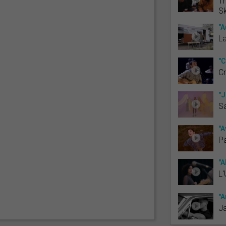
Th
Sk
"A
La
"C
Cr
"J
Sa
"A
P
"A
L'
"A
J