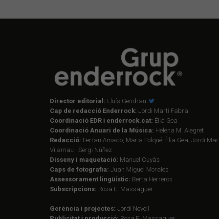
Director editorial:
Lluís Gendrau
Cap de redacció Enderrock:
Jordi Martí Fabra
Coordinació EDR i enderrock.cat:
Èlia Gea
Coordinació Anuari de la Música:
Helena M. Alegret
Redacció:
Ferran Amado, Maria Folqué, Èlia Gea, Jordi Mart
Vilarnau i Sergi Núñez
Disseny i maquetació:
Manuel Cuyàs
Caps de fotografia:
Juan Miguel Morales
Assessorament lingüístic:
Berta Herreros
Subscripcions:
Rosa E. Massaguer
Gerència i projectes:
Jordi Novell
Publicitat i producció:
Rosa E. Massaguer