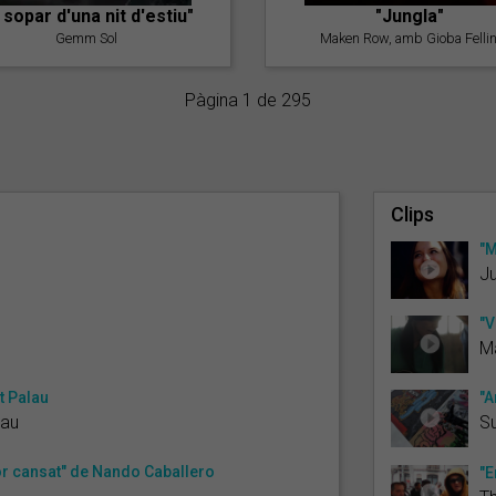
l sopar d'una nit d'estiu"
"Jungla"
Gemm Sol
Maken Row, amb Gioba Fellin
Pàgina 1 de 295
Clips
"M
J
"V
M
t Palau
"
lau
Su
cor cansat" de Nando Caballero
"E