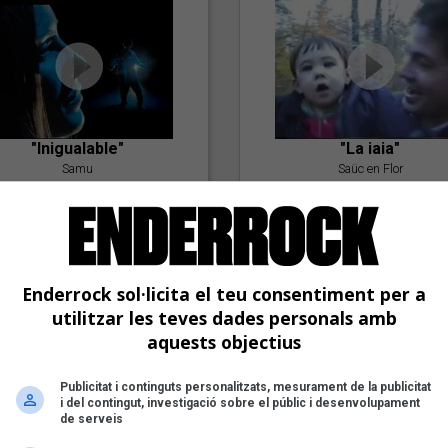
"Inigualable"
"La iaia"
Samu
Saüc en Flor
Enderrock sol·licita el teu consentiment per a
utilitzar les teves dades personals amb
aquests objectius
"Postlude To A Kiss"
Publicitat i continguts personalitzats, mesurament de la publicitat
i del contingut, investigació sobre el públic i desenvolupament
Goran Levi
de serveis
"Amb tu"
Nöctambuls