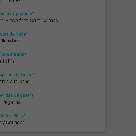
l Fuentes
iesta de pijamas"
ni Flaco feat. Santi Balmes
asis de Neón"
uillem Roma
l bon americà"
tfolkin
apricis de l'atzar"
dres a la Sang
eridas de guerra"
 Pegatina
ololo's Mary"
oly Bouncer