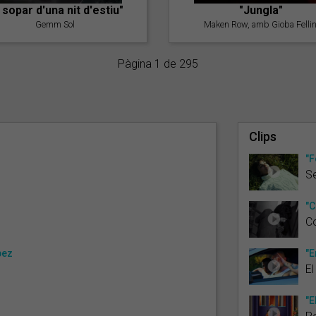
l sopar d'una nit d'estiu"
"Jungla"
Gemm Sol
Maken Row, amb Gioba Fellin
Pàgina 1 de 295
Clips
"F
S
"C
Co
pez
"E
El
"E