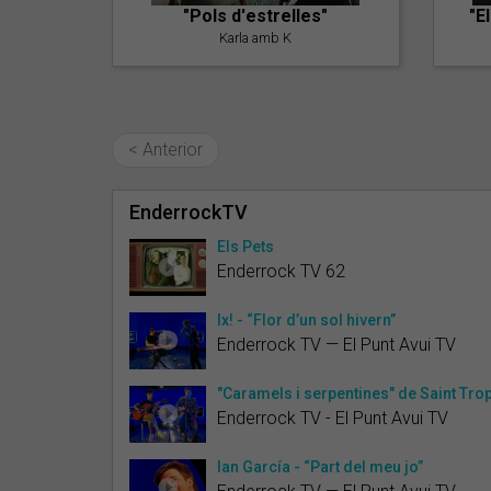
"Pols d'estrelles"
"E
Karla amb K
< Anterior
EnderrockTV
Els Pets
Enderrock TV 62
Ix! - “Flor d’un sol hivern”
Enderrock TV — El Punt Avui TV
"Caramels i serpentines" de Saint Tro
Enderrock TV - El Punt Avui TV
Ian García - “Part del meu jo”