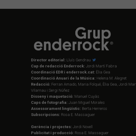
Director editorial:
Lluís Gendrau
Cap de redacció Enderrock:
Jordi Martí Fabra
Coordinació EDR i enderrock.cat:
Èlia Gea
Coordinació Anuari de la Música:
Helena M. Alegret
Redacció:
Ferran Amado, Maria Folqué, Èlia Gea, Jordi Mart
Vilarnau i Sergi Núñez
Disseny i maquetació:
Manuel Cuyàs
Caps de fotografia:
Juan Miguel Morales
Assessorament lingüístic:
Berta Herreros
Subscripcions:
Rosa E. Massaguer
Gerència i projectes:
Jordi Novell
Publicitat i producció:
Rosa E. Massaguer