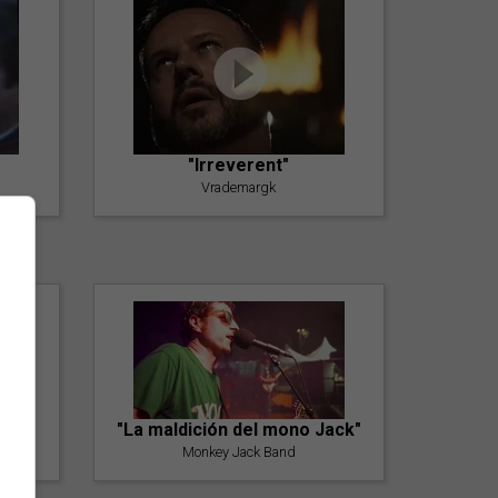
"Irreverent"
Vrademargk
"La maldición del mono Jack"
Monkey Jack Band