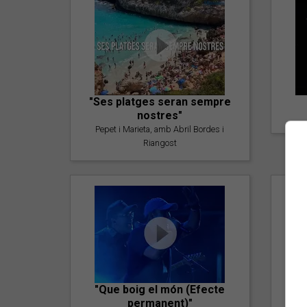
"Ses platges seran sempre
nostres"
Pepet i Marieta, amb Abril Bordes i
Riangost
"Que boig el món (Efecte
permanent)"