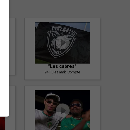
er
"Les cabres"
94 Rules amb Compte