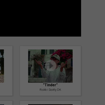
"Tinder"
Riskk i Scotty DK