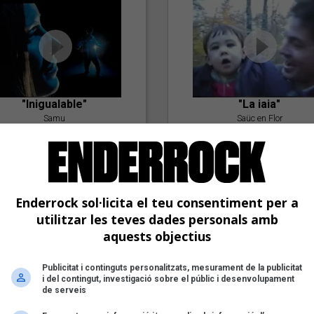
"Inigualable"
"La iaia"
Samu
Saüc en Flor
Enderrock sol·licita el teu consentiment per a
utilitzar les teves dades personals amb
aquests objectius
Publicitat i continguts personalitzats, mesurament de la publicitat
"Postlude To A Kiss"
i del contingut, investigació sobre el públic i desenvolupament
Goran Levi
de serveis
"Amb tu"
Nöctambuls