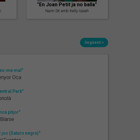
"En Joan Petit ja no balla"
i
Naim SK amb Kelly Isaiah
Següent >
es-me mal"
enyor Oca
entral Park"
riolà
ncà pitjor"
 Blarse
l joc (Saturn negre)"