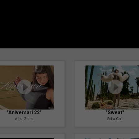
"Aniversari 22"
"Sweat"
Alba Grasa
Sofia Coll