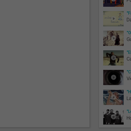
Po
"F
Da
"O
G
"E
Ca
"C
Vi
"H
La
"L
H