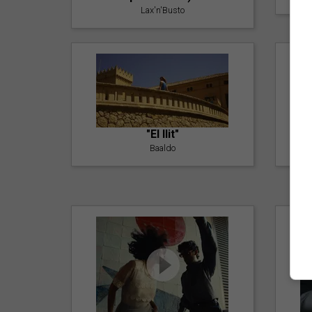
Lax'n'Busto
"El llit"
Baaldo