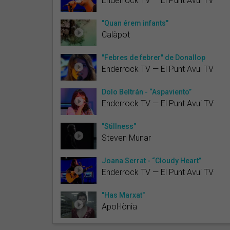
Enderrock TV — El Punt Avui TV
"Quan érem infants"
Calàpot
"Febres de febrer" de Donallop
Enderrock TV — El Punt Avui TV
Dolo Beltrán - “Aspaviento”
Enderrock TV — El Punt Avui TV
"Stillness"
Steven Munar
Joana Serrat - “Cloudy Heart”
Enderrock TV — El Punt Avui TV
"Has Marxat"
Apol·lònia