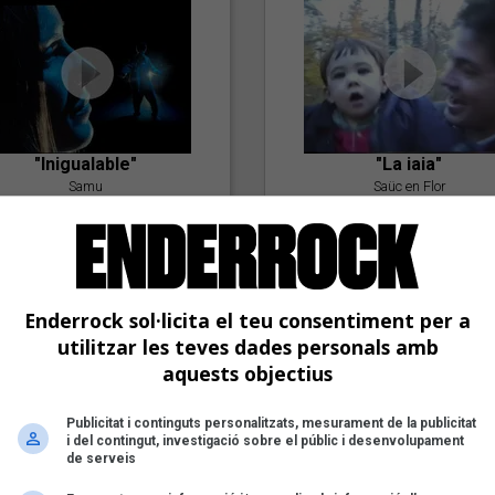
"Inigualable"
"La iaia"
Samu
Saüc en Flor
Enderrock sol·licita el teu consentiment per a
utilitzar les teves dades personals amb
aquests objectius
Publicitat i continguts personalitzats, mesurament de la publicitat
"Postlude To A Kiss"
i del contingut, investigació sobre el públic i desenvolupament
Goran Levi
de serveis
"Amb tu"
Nöctambuls