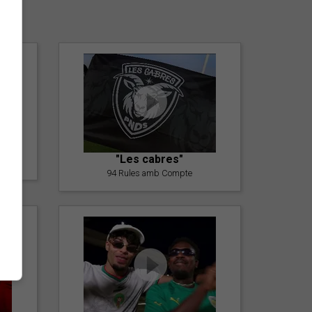
er
"Les cabres"
94 Rules amb Compte