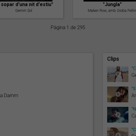
l sopar d'una nit d'estiu"
"Jungla"
Gemm Sol
Maken Row, amb Gioba Fellin
Pàgina 1 de 295
Clips
"C
G
"S
rica Damm
A
"N
C
"C