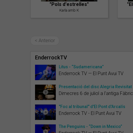
"Pols d'estrelles"
"E
Karla amb K
< Anterior
EnderrockTV
Litus - “Sudamericana”
Enderrock TV — El Punt Avui TV
Presentació del disc Alegria Revisitat
Dimecres 6 de juliol a l'antiga Fàb
"Foc al tribunal" d'El Pont d'Arcalís
Enderrock TV - El Punt Avui TV
The Penguins - “Down in Mexico”