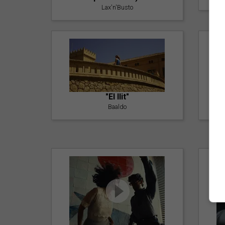
Lax'n'Busto
"El llit"
Baaldo