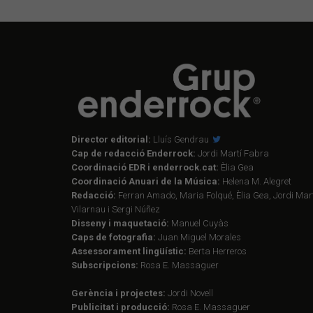
Director editorial:
Lluís Gendrau
Cap de redacció Enderrock:
Jordi Martí Fabra
Coordinació EDR i enderrock.cat:
Èlia Gea
Coordinació Anuari de la Música:
Helena M. Alegret
Redacció:
Ferran Amado, Maria Folqué, Èlia Gea, Jordi Mart
Vilarnau i Sergi Núñez
Disseny i maquetació:
Manuel Cuyàs
Caps de fotografia:
Juan Miguel Morales
Assessorament lingüístic:
Berta Herreros
Subscripcions:
Rosa E. Massaguer
Gerència i projectes:
Jordi Novell
Publicitat i producció:
Rosa E. Massaguer