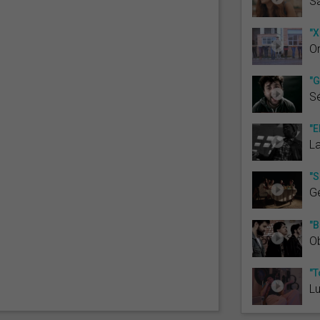
Sa
"X
Or
"G
S
"E
L
"S
G
"B
O
"T
Lu