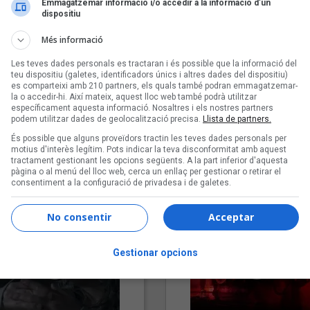
Emmagatzemar informació i/o accedir a la informació d’un
dispositiu
Més informació
Les teves dades personals es tractaran i és possible que la informació del
teu dispositiu (galetes, identificadors únics i altres dades del dispositiu)
es comparteixi amb 210 partners, els quals també podran emmagatzemar-
la o accedir-hi. Així mateix, aquest lloc web també podrà utilitzar
específicament aquesta informació. Nosaltres i els nostres partners
podem utilitzar dades de geolocalització precisa.
Llista de partners.
"Lo bueno y lo malo"
"Posidònia"
És possible que alguns proveïdors tractin les teves dades personals per
Carmen y María
Pep Álvarez amb Joan Muntan
motius d'interès legítim. Pots indicar la teva disconformitat amb aquest
(Xanguito)
tractament gestionant les opcions següents. A la part inferior d'aquesta
pàgina o al menú del lloc web, cerca un enllaç per gestionar o retirar el
consentiment a la configuració de privadesa i de galetes.
No consentir
Acceptar
Gestionar opcions