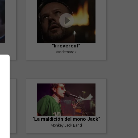
"Irreverent"
Vrademargk
"La maldición del mono Jack"
Monkey Jack Band