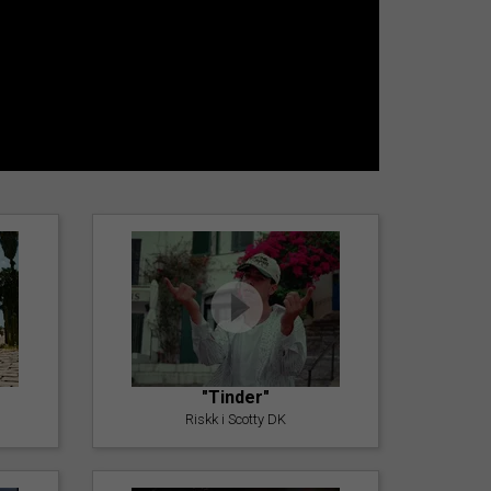
"Tinder"
Riskk i Scotty DK