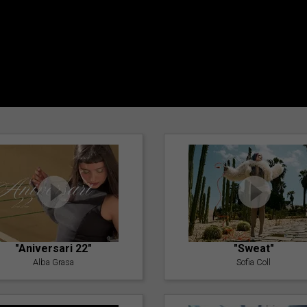
"Aniversari 22"
"Sweat"
Alba Grasa
Sofia Coll