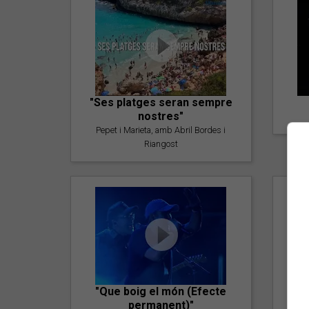
"Ses platges seran sempre
nostres"
Pepet i Marieta, amb Abril Bordes i
Riangost
"Que boig el món (Efecte
permanent)"