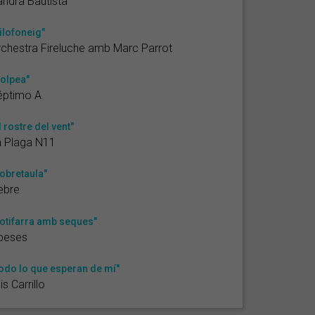
ndra Bautista
ilofoneig"
chestra Fireluche amb Marc Parrot
olpea"
éptimo A
l rostre del vent"
a Plaga N11
obretaula"
ebre
otifarra amb seques"
beses
odo lo que esperan de mí"
is Carrillo