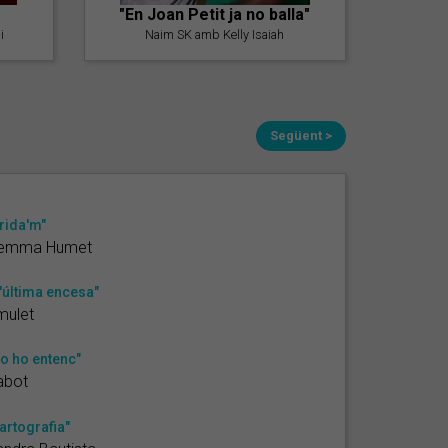
"En Joan Petit ja no balla"
i
Naim SK amb Kelly Isaiah
Següent >
rida'm"
emma Humet
'última encesa"
mulet
o ho entenc"
abot
artografia"