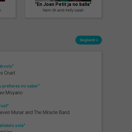
"En Joan Petit ja no balla"
i
Naim SK amb Kelly Isaiah
Següent >
érvols"
s Cruet
u prefieres no saber"
avi Moyano
rust"
even Munar and The Miracle Band
áilatelo sola"