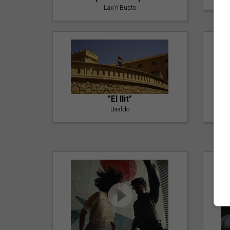
Lax'n'Busto
"El llit"
Baaldo