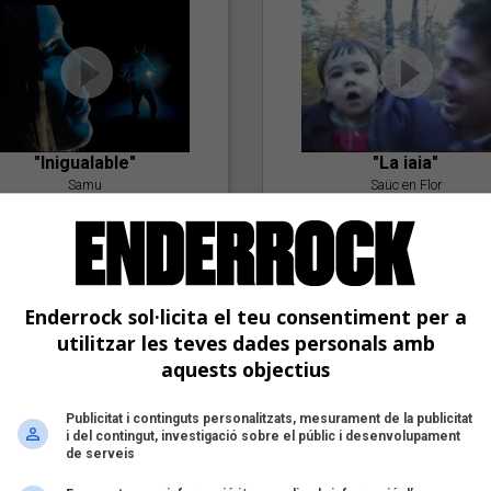
"Inigualable"
"La iaia"
Samu
Saüc en Flor
Enderrock sol·licita el teu consentiment per a
utilitzar les teves dades personals amb
aquests objectius
Publicitat i continguts personalitzats, mesurament de la publicitat
"Postlude To A Kiss"
i del contingut, investigació sobre el públic i desenvolupament
Goran Levi
de serveis
"Amb tu"
Nöctambuls