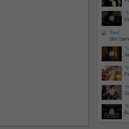
Pu
"T
Es
"Ateo"
Slim Sam
"L
S
"S
Pe
"D
Òs
"E
B