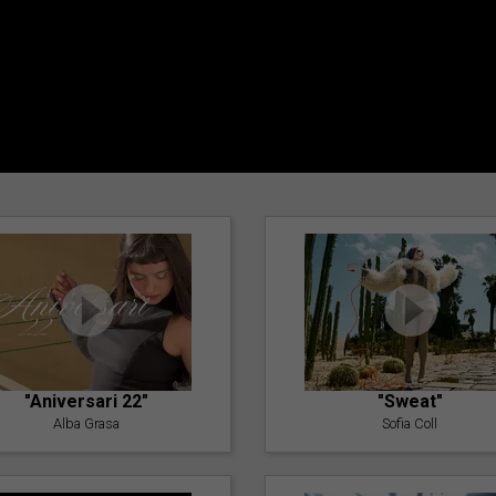
"Aniversari 22"
"Sweat"
Alba Grasa
Sofia Coll