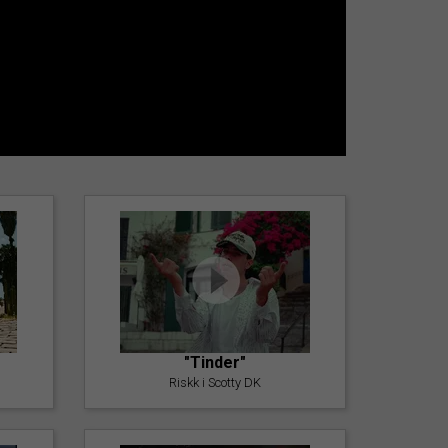
"Tinder"
Riskk i Scotty DK