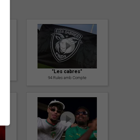
er
"Les cabres"
94 Rules amb Compte