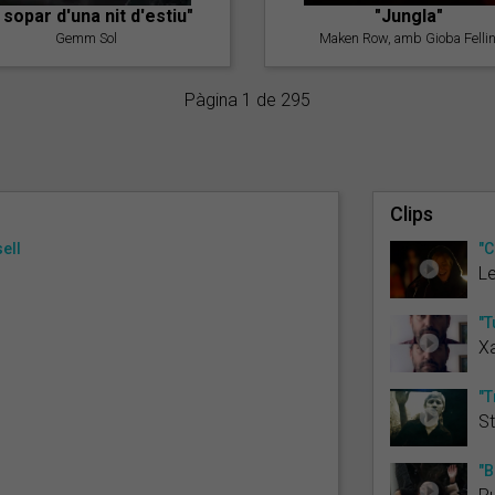
l sopar d'una nit d'estiu"
"Jungla"
Gemm Sol
Maken Row, amb Gioba Fellin
Pàgina 1 de 295
Clips
ell
"C
Le
"T
X
"T
St
"B