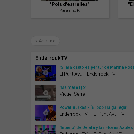
"Pols d'estrelles"
"E
Karla amb K
< Anterior
EnderrockTV
"Si ara canto és per tu" de Marina Ross
El Punt Avui - Enderrock TV
"Ma mare i jo"
Miquel Serra
Power Burkas - “El pop i la gallega”
Enderrock TV — El Punt Avui TV
"Intento" de Delafé y las Flores Azules