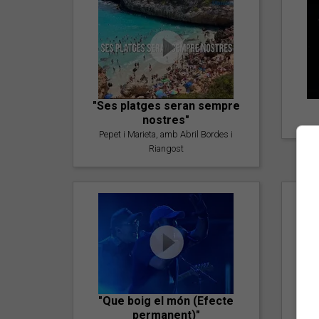
"Ses platges seran sempre
nostres"
Pepet i Marieta, amb Abril Bordes i
Riangost
"Que boig el món (Efecte
permanent)"