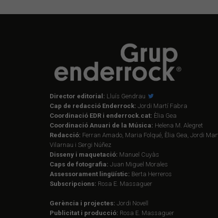
Director editorial:
Lluís Gendrau
Cap de redacció Enderrock:
Jordi Martí Fabra
Coordinació EDR i enderrock.cat:
Èlia Gea
Coordinació Anuari de la Música:
Helena M. Alegret
Redacció:
Ferran Amado, Maria Folqué, Èlia Gea, Jordi Mart
Vilarnau i Sergi Núñez
Disseny i maquetació:
Manuel Cuyàs
Caps de fotografia:
Juan Miguel Morales
Assessorament lingüístic:
Berta Herreros
Subscripcions:
Rosa E. Massaguer
Gerència i projectes:
Jordi Novell
Publicitat i producció:
Rosa E. Massaguer