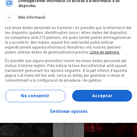
Emmagatzemar informació i/o accedir a la informació d’un
dispositiu
Més informació
Les teves dades personals es tractaran i és possible que la informació del
teu dispositiu (galetes, identificadors únics i altres dades del dispositiu)
es comparteixi amb 210 partners, els quals també podran emmagatzemar-
la o accedir-hi. Així mateix, aquest lloc web també podrà utilitzar
específicament aquesta informació. Nosaltres i els nostres partners
podem utilitzar dades de geolocalització precisa.
Llista de partners.
"Lo bueno y lo malo"
"Posidònia"
És possible que alguns proveïdors tractin les teves dades personals per
Carmen y María
Pep Álvarez amb Joan Muntan
motius d'interès legítim. Pots indicar la teva disconformitat amb aquest
tractament gestionant les opcions següents. A la part inferior d'aquesta
(Xanguito)
pàgina o al menú del lloc web, cerca un enllaç per gestionar o retirar el
consentiment a la configuració de privadesa i de galetes.
No consentir
Acceptar
Gestionar opcions