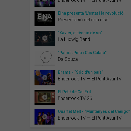
Enderrock TV — El Punt Avui TV
Eina presenta 'L'estat i la revolució'
Presentació del nou disc
"Xavier, el tècnic de so"
La Ludwig Band
"Palma, Pina i Cas Català"
Da Souza
Brams - “Sóc d'un país”
Enderrock TV — El Punt Avui TV
El Petit de Cal Eril
Enderrock TV 26
Quartet Mèlt - “Muntanyes del Canigó”
Enderrock TV — El Punt Avui TV