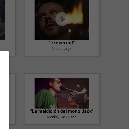
"Irreverent"
Vrademargk
"La maldición del mono Jack"
Monkey Jack Band