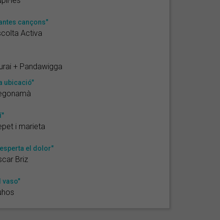
pil·les
antes cançons"
colta Activa
urai + Pandawigga
a ubicació"
egonamà
í"
pet i marieta
esperta el dolor"
car Briz
l vaso"
uhos