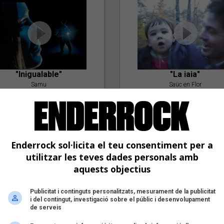
"Inigualable"
"La iaia"
Samu
Saüc en Flor
Enderrock sol·licita el teu consentiment per a
utilitzar les teves dades personals amb
aquests objectius
Publicitat i continguts personalitzats, mesurament de la publicitat
"Postlude To A Kiss"
i del contingut, investigació sobre el públic i desenvolupament
Goran Levi
de serveis
"Amb tu"
Nöctambuls