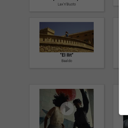
Lax'n'Busto
"El llit"
Baaldo