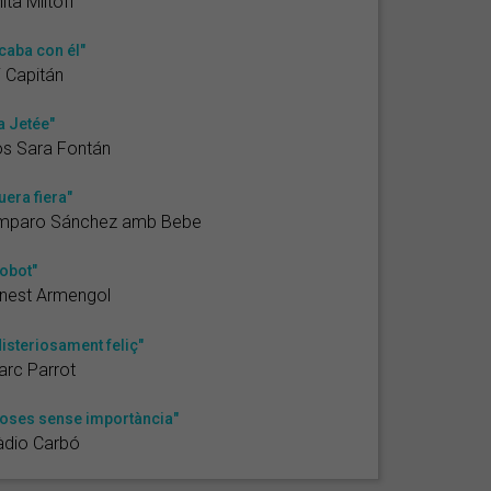
ita Miltoff
caba con él"
 Capitán
a Jetée"
s Sara Fontán
uera fiera"
mparo Sánchez amb Bebe
obot"
nest Armengol
isteriosament feliç"
rc Parrot
oses sense importància"
àdio Carbó