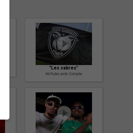
er
"Les cabres"
94 Rules amb Compte