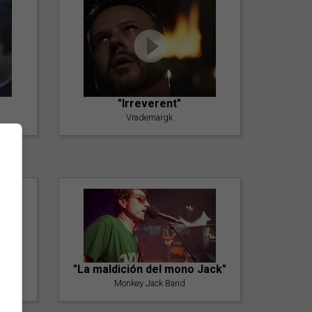
"Irreverent"
Vrademargk
"La maldición del mono Jack"
Monkey Jack Band