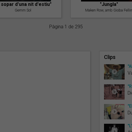
l sopar d'una nit d'estiu"
"Jungla"
Gemm Sol
Maken Row, amb Gioba Fellin
Pàgina 1 de 295
Clips
"A
V
"R
Di
"E
D
"L