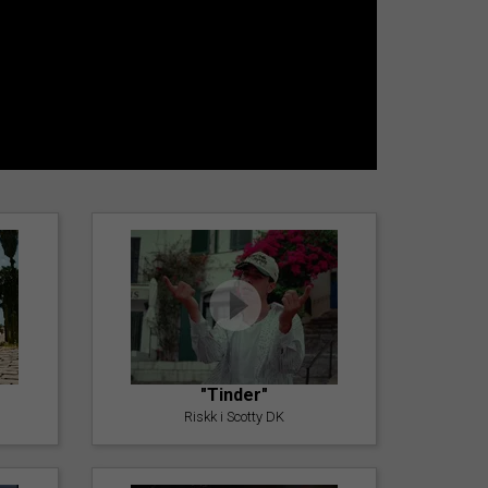
"Tinder"
Riskk i Scotty DK