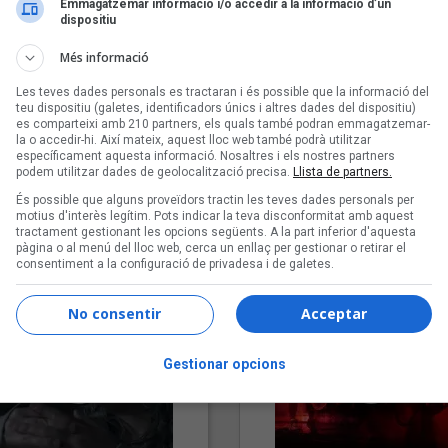
Emmagatzemar informació i/o accedir a la informació d’un
dispositiu
Més informació
Les teves dades personals es tractaran i és possible que la informació del
teu dispositiu (galetes, identificadors únics i altres dades del dispositiu)
es comparteixi amb 210 partners, els quals també podran emmagatzemar-
la o accedir-hi. Així mateix, aquest lloc web també podrà utilitzar
específicament aquesta informació. Nosaltres i els nostres partners
podem utilitzar dades de geolocalització precisa.
Llista de partners.
"Lo bueno y lo malo"
"Posidònia"
És possible que alguns proveïdors tractin les teves dades personals per
Carmen y María
Pep Álvarez amb Joan Muntan
motius d'interès legítim. Pots indicar la teva disconformitat amb aquest
tractament gestionant les opcions següents. A la part inferior d'aquesta
(Xanguito)
pàgina o al menú del lloc web, cerca un enllaç per gestionar o retirar el
consentiment a la configuració de privadesa i de galetes.
No consentir
Acceptar
Gestionar opcions