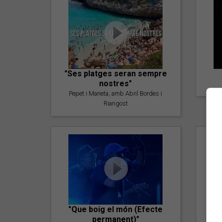
"Ses platges seran sempre
nostres"
Pepet i Marieta, amb Abril Bordes i
Riangost
"Que boig el món (Efecte
permanent)"