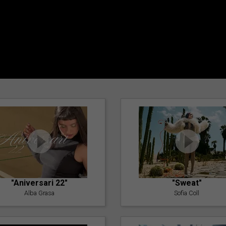
"Aniversari 22"
"Sweat"
Alba Grasa
Sofia Coll