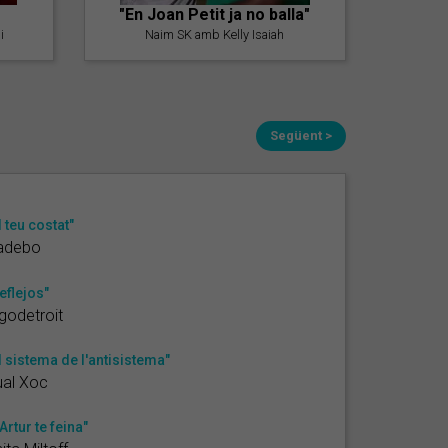
"En Joan Petit ja no balla"
i
Naim SK amb Kelly Isaiah
Següent >
l teu costat"
adebo
eflejos"
godetroit
l sistema de l'antisistema"
ual Xoc
'Artur te feina"