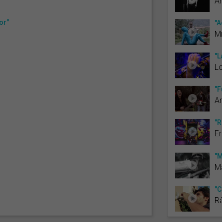
An
or"
"A
Mi
"L
Lo
"F
A
"R
Er
"M
Ma
"C
R