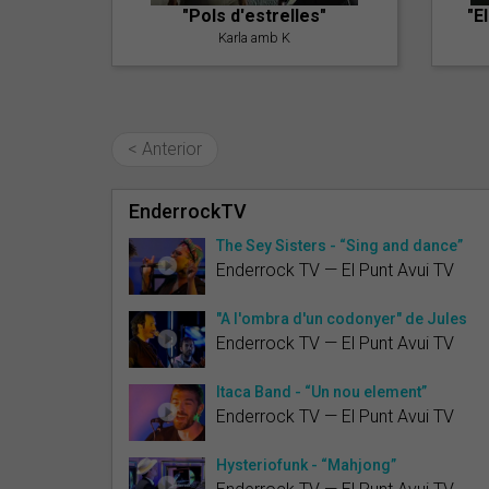
"Pols d'estrelles"
"E
Karla amb K
< Anterior
EnderrockTV
The Sey Sisters - “Sing and dance”
Enderrock TV — El Punt Avui TV
"A l'ombra d'un codonyer" de Jules
Enderrock TV — El Punt Avui TV
Itaca Band - “Un nou element”
Enderrock TV — El Punt Avui TV
Hysteriofunk - “Mahjong”