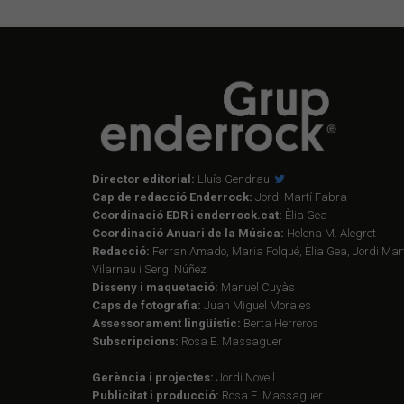
Director editorial:
Lluís Gendrau
Cap de redacció Enderrock:
Jordi Martí Fabra
Coordinació EDR i enderrock.cat:
Èlia Gea
Coordinació Anuari de la Música:
Helena M. Alegret
Redacció:
Ferran Amado, Maria Folqué, Èlia Gea, Jordi Mart
Vilarnau i Sergi Núñez
Disseny i maquetació:
Manuel Cuyàs
Caps de fotografia:
Juan Miguel Morales
Assessorament lingüístic:
Berta Herreros
Subscripcions:
Rosa E. Massaguer
Gerència i projectes:
Jordi Novell
Publicitat i producció:
Rosa E. Massaguer