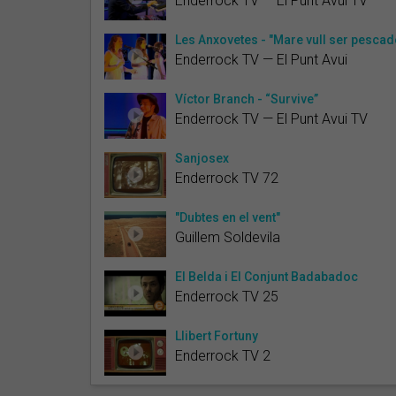
Enderrock TV — El Punt Avui TV
Les Anxovetes - "Mare vull ser pescad
Enderrock TV — El Punt Avui
Víctor Branch - “Survive”
Enderrock TV — El Punt Avui TV
Sanjosex
Enderrock TV 72
"Dubtes en el vent"
Guillem Soldevila
El Belda i El Conjunt Badabadoc
Enderrock TV 25
Llibert Fortuny
Enderrock TV 2