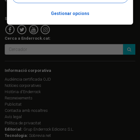
Gestionar opcions
Segueix-nos a:
Cerca a Enderrock.cat:
Informació corporativa
Audiència certificada OJD
Notícies corporatives
Història d'Enderrock
Reconeixements
Publicitat
Contacta amb nosaltres
Avís legal
Política de privacitat
Editorial:
Grup Enderrock Edicions S.L.
Tecnologia:
Sobrevia.net