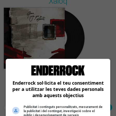
Xaloq
Quan veja que ja no cante
Enderrock sol·licita el teu consentiment
per a utilitzar les teves dades personals
amb aquests objectius
Pàgina 1 de 1
< Anterior
Publicitat i continguts personalitzats, mesurament de
Següent >
la publicitat i del contingut, investigació sobre el
públic i desenvolupament de serveis