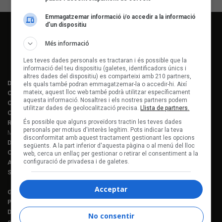
Emmagatzemar informació i/o accedir a la informació
d’un dispositiu
Més informació
Les teves dades personals es tractaran i és possible que la
informació del teu dispositiu (galetes, identificadors únics i
altres dades del dispositiu) es comparteixi amb 210 partners,
Director editorial:
Lluís Gendrau
els quals també podran emmagatzemar-la o accedir-hi. Així
mateix, aquest lloc web també podrà utilitzar específicament
Cap de redacció Enderrock:
Jordi Martí Fabra
aquesta informació. Nosaltres i els nostres partners podem
Coordinació EDR i enderrock.cat:
Èlia Gea
utilitzar dades de geolocalització precisa.
Llista de partners.
Coordinació Anuari de la Música:
Helena M. Alegret
És possible que alguns proveïdors tractin les teves dades
Redacció:
Ferran Amado, Maria Folqué, Èlia Gea, Jordi Martí, Helena
personals per motius d'interès legítim. Pots indicar la teva
Morén Alegret, Joaquim Vilarnau i Sergi Núñez
disconformitat amb aquest tractament gestionant les opcions
Disseny i maquetació:
Manuel Cuyàs
següents. A la part inferior d'aquesta pàgina o al menú del lloc
Caps de fotografia:
Juan Miguel Morales
web, cerca un enllaç per gestionar o retirar el consentiment a la
configuració de privadesa i de galetes.
Assessorament lingüístic:
Berta Herreros
Subscripcions:
Rosa E. Massaguer
Acceptar
Gerència i projectes:
Jordi Novell
Publicitat i producció:
Rosa E. Massaguer
Direcció financera i administració:
Anna Gris
No consentir
c. Mallorca, 221, sobreàtic · 08008 Barcelona Tel. 93 237 08 05