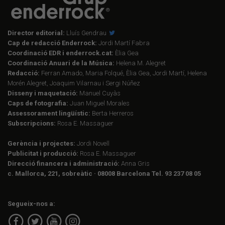
Director editorial:
Lluís Gendrau
Cap de redacció Enderrock:
Jordi Martí Fabra
Coordinació EDR i enderrock.cat:
Èlia Gea
Coordinació Anuari de la Música:
Helena M. Alegret
Redacció:
Ferran Amado, Maria Folqué, Èlia Gea, Jordi Martí, Helena
Morén Alegret, Joaquim Vilarnau i Sergi Núñez
Disseny i maquetació:
Manuel Cuyàs
Caps de fotografia:
Juan Miguel Morales
Assessorament lingüístic:
Berta Herreros
Subscripcions:
Rosa E. Massaguer
Gerència i projectes:
Jordi Novell
Publicitat i producció:
Rosa E. Massaguer
Direcció financera i administració:
Anna Gris
c. Mallorca, 221, sobreàtic · 08008 Barcelona Tel. 93 237 08 05
Segueix-nos a: