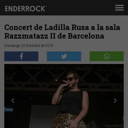
Men
de
nav
Concert de Ladilla Rusa a la sala
Razzmatazz II de Barcelona
Diumenge, 20 d'octubre de 2019
Anterior
Segü