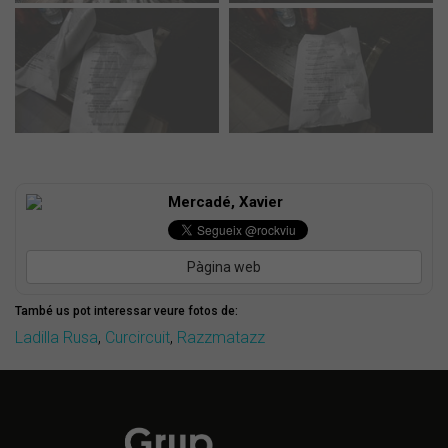
Mercadé, Xavier
Pàgina web
També us pot interessar veure fotos de:
Ladilla Rusa
,
Curcircuit
,
Razzmatazz