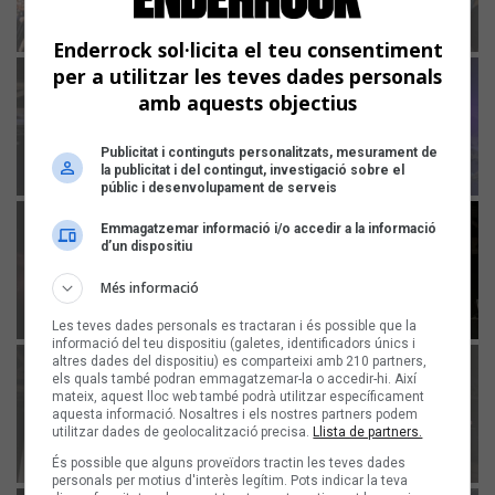
Enderrock sol·licita el teu consentiment
per a utilitzar les teves dades personals
amb aquests objectius
Publicitat i continguts personalitzats, mesurament de
la publicitat i del contingut, investigació sobre el
públic i desenvolupament de serveis
Emmagatzemar informació i/o accedir a la informació
d’un dispositiu
Més informació
Les teves dades personals es tractaran i és possible que la
informació del teu dispositiu (galetes, identificadors únics i
altres dades del dispositiu) es comparteixi amb 210 partners,
els quals també podran emmagatzemar-la o accedir-hi. Així
mateix, aquest lloc web també podrà utilitzar específicament
aquesta informació. Nosaltres i els nostres partners podem
utilitzar dades de geolocalització precisa.
Llista de partners.
És possible que alguns proveïdors tractin les teves dades
personals per motius d'interès legítim. Pots indicar la teva