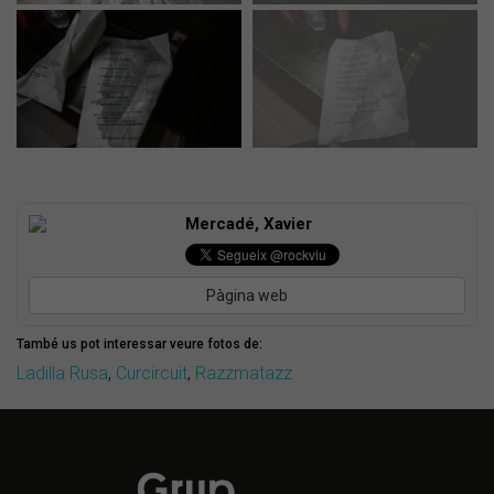
Mercadé, Xavier
Pàgina web
També us pot interessar veure fotos de:
Ladilla Rusa
,
Curcircuit
,
Razzmatazz