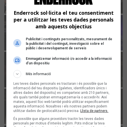
Enderrock sol·licita el teu consentiment
per a utilitzar les teves dades personals
amb aquests objectius
Publicitat i continguts personalitzats, mesurament de
la publicitat i del contingut, investigació sobre el
públic i desenvolupament de serveis
Emmagatzemar informació i/o accedir a la informació
d’un dispositiu
Més informació
Les teves dades personals es tractaran i és possible que la
informació del teu dispositiu (galetes, identificadors únics i
altres dades del dispositiu) es comparteixi amb 210 partners,
els quals també podran emmagatzemar-la o accedir-hi. Així
mateix, aquest lloc web també podrà utilitzar específicament
aquesta informació. Nosaltres i els nostres partners podem
utilitzar dades de geolocalització precisa.
Llista de partners.
És possible que alguns proveïdors tractin les teves dades
personals per motius d'interès legítim. Pots indicar la teva