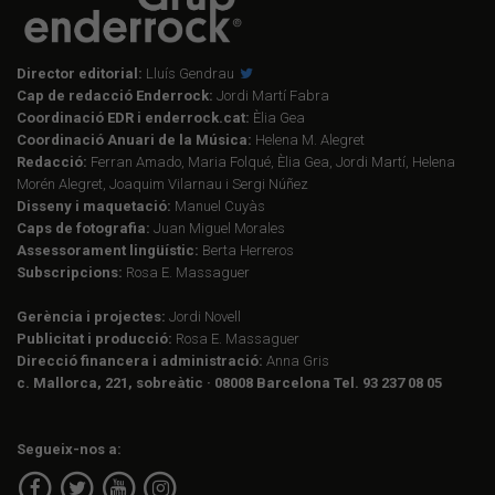
Director editorial:
Lluís Gendrau
Cap de redacció Enderrock:
Jordi Martí Fabra
Coordinació EDR i enderrock.cat:
Èlia Gea
Coordinació Anuari de la Música:
Helena M. Alegret
Redacció:
Ferran Amado, Maria Folqué, Èlia Gea, Jordi Martí, Helena
Morén Alegret, Joaquim Vilarnau i Sergi Núñez
Disseny i maquetació:
Manuel Cuyàs
Caps de fotografia:
Juan Miguel Morales
Assessorament lingüístic:
Berta Herreros
Subscripcions:
Rosa E. Massaguer
Gerència i projectes:
Jordi Novell
Publicitat i producció:
Rosa E. Massaguer
Direcció financera i administració:
Anna Gris
c. Mallorca, 221, sobreàtic · 08008 Barcelona Tel. 93 237 08 05
Segueix-nos a: