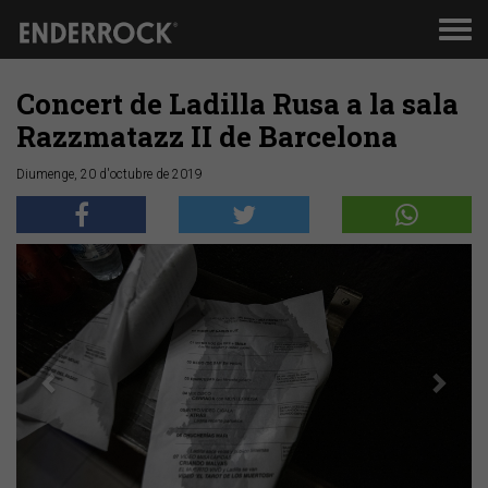
Men
de
nav
Concert de Ladilla Rusa a la sala
Razzmatazz II de Barcelona
Diumenge, 20 d'octubre de 2019
Anterior
Segü