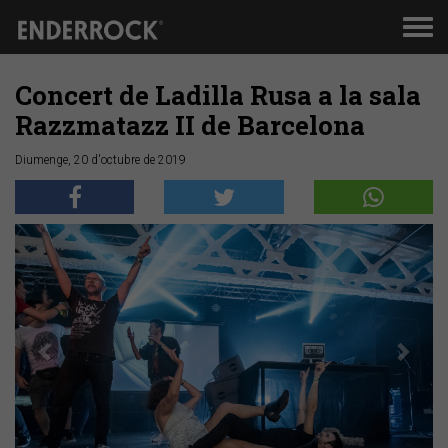
Men
de
nav
Concert de Ladilla Rusa a la sala
Razzmatazz II de Barcelona
Diumenge, 20 d'octubre de 2019
Anterior
Segü