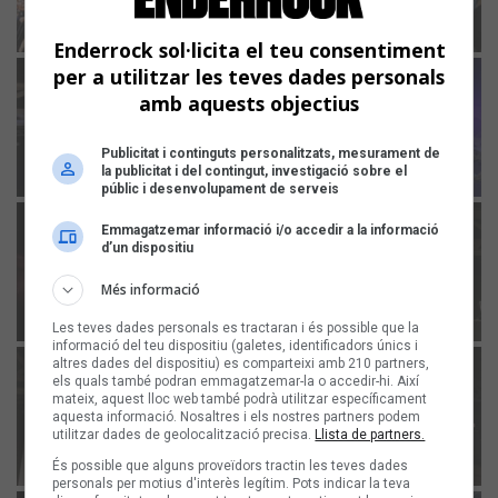
Enderrock sol·licita el teu consentiment
per a utilitzar les teves dades personals
amb aquests objectius
Publicitat i continguts personalitzats, mesurament de
la publicitat i del contingut, investigació sobre el
públic i desenvolupament de serveis
Emmagatzemar informació i/o accedir a la informació
d’un dispositiu
Més informació
Les teves dades personals es tractaran i és possible que la
informació del teu dispositiu (galetes, identificadors únics i
altres dades del dispositiu) es comparteixi amb 210 partners,
els quals també podran emmagatzemar-la o accedir-hi. Així
mateix, aquest lloc web també podrà utilitzar específicament
aquesta informació. Nosaltres i els nostres partners podem
utilitzar dades de geolocalització precisa.
Llista de partners.
És possible que alguns proveïdors tractin les teves dades
personals per motius d'interès legítim. Pots indicar la teva