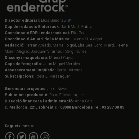
Director editorial:
Lluís Gendrau
Cap de redacció Enderrock:
Jordi Martí Fabra
Coordinació EDR i enderrock.cat:
Èlia Gea
Coordinació Anuari de la Música:
Helena M. Alegret
Redacció:
Ferran Amado, Maria Folqué, Èlia Gea, Jordi Martí, Helena
Morén Alegret, Joaquim Vilarnau i Sergi Núñez
Disseny i maquetació:
Manuel Cuyàs
Caps de fotografia:
Juan Miguel Morales
Assessorament lingüístic:
Berta Herreros
Subscripcions:
Rosa E. Massaguer
Gerència i projectes:
Jordi Novell
Publicitat i producció:
Rosa E. Massaguer
Direcció financera i administració:
Anna Gris
c. Mallorca, 221, sobreàtic · 08008 Barcelona Tel. 93 237 08 05
Segueix-nos a: