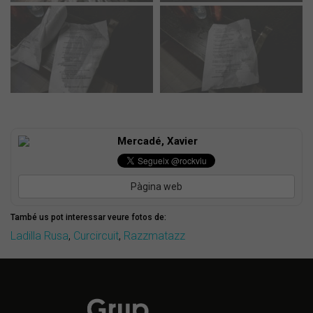
Mercadé, Xavier
Pàgina web
També us pot interessar veure fotos de:
Ladilla Rusa
,
Curcircuit
,
Razzmatazz