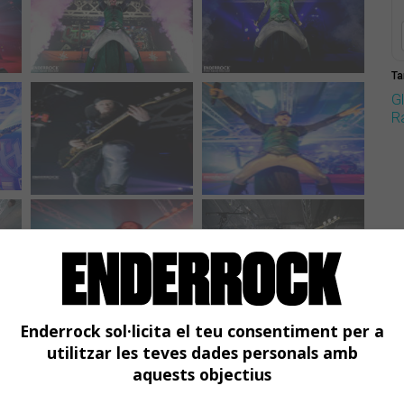
Ta
G
R
Enderrock sol·licita el teu consentiment per a
utilitzar les teves dades personals amb
aquests objectius