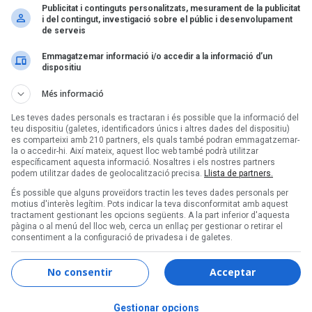
Publicitat i continguts personalitzats, mesurament de la publicitat
i del contingut, investigació sobre el públic i desenvolupament
de serveis
Emmagatzemar informació i/o accedir a la informació d’un
dispositiu
Més informació
Les teves dades personals es tractaran i és possible que la informació del
teu dispositiu (galetes, identificadors únics i altres dades del dispositiu)
es comparteixi amb 210 partners, els quals també podran emmagatzemar-
la o accedir-hi. Així mateix, aquest lloc web també podrà utilitzar
específicament aquesta informació. Nosaltres i els nostres partners
podem utilitzar dades de geolocalització precisa.
Llista de partners.
És possible que alguns proveïdors tractin les teves dades personals per
motius d'interès legítim. Pots indicar la teva disconformitat amb aquest
tractament gestionant les opcions següents. A la part inferior d'aquesta
pàgina o al menú del lloc web, cerca un enllaç per gestionar o retirar el
consentiment a la configuració de privadesa i de galetes.
No consentir
Acceptar
Gestionar opcions