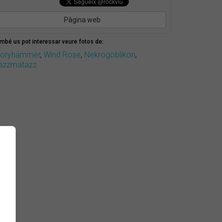
Pàgina web
mbé us pot interessar veure fotos de:
loryhammer
,
Wind Rose
,
Nekrogoblikon
,
azzmatazz