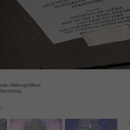
ose i Nekrogoblikon
Barcelona)
dé