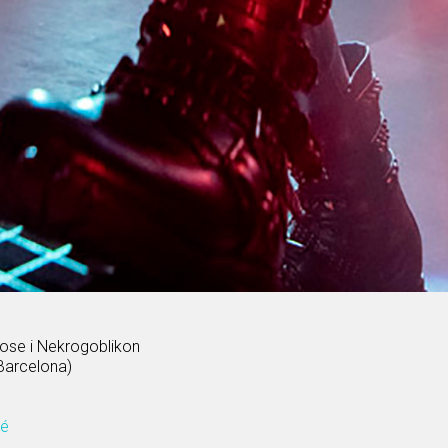
ose i Nekrogoblikon
Barcelona)
dé