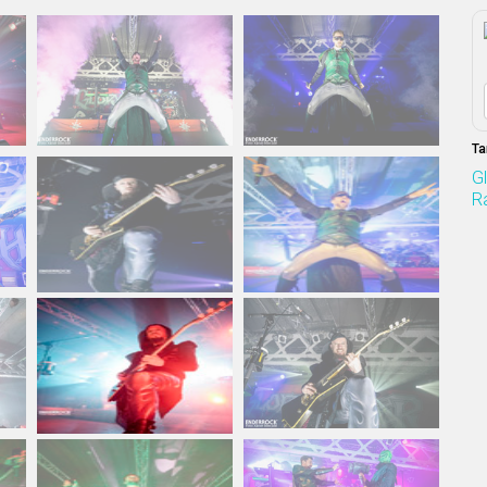
Ta
G
R