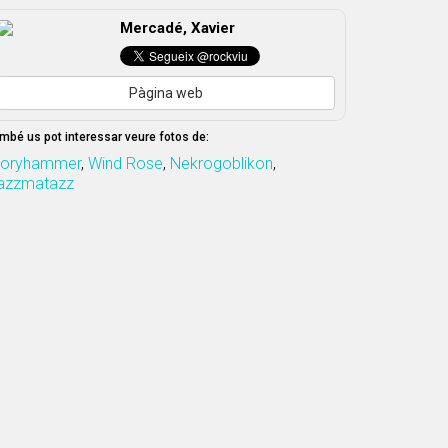
Mercadé, Xavier
Pàgina web
mbé us pot interessar veure fotos de:
loryhammer
,
Wind Rose
,
Nekrogoblikon
,
azzmatazz