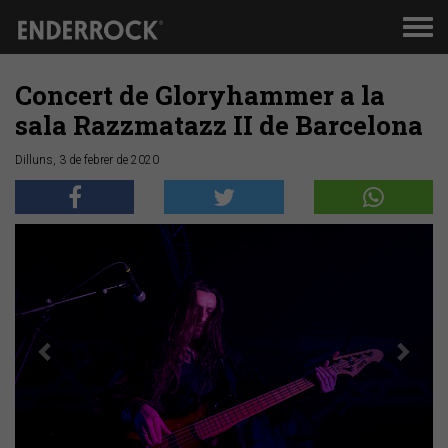
Men
de
nav
Concert de Gloryhammer a la
sala Razzmatazz II de Barcelona
Dilluns, 3 de febrer de 2020
Anterior
Segü