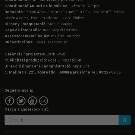
Coordinació Anuari de la Música:
Helena M. Alegret
Redacció:
Ferran Amado, Maria Folqué, Èlia Gea, Jordi Martí, Helena
Morén Alegret, Joaquim Vilarnau i Sergi Núñez
Disseny i maquetació:
Manuel Cuyàs
Caps de fotografia:
Juan Miguel Morales
Assessorament lingüístic:
Berta Herreros
Subscripcions:
Rosa E. Massaguer
Gerència i projectes:
Jordi Novell
Publicitat i producció:
Rosa E. Massaguer
Direcció financera i administració:
Anna Gris
c. Mallorca, 221, sobreàtic · 08008 Barcelona Tel. 93 237 08 05
Segueix-nos a:
Cerca a Enderrock.cat: