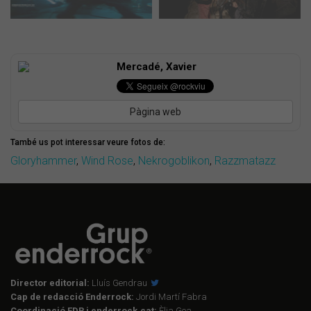
Mercadé, Xavier
Pàgina web
També us pot interessar veure fotos de:
Gloryhammer
,
Wind Rose
,
Nekrogoblikon
,
Razzmatazz
Director editorial:
Lluís Gendrau
Cap de redacció Enderrock:
Jordi Martí Fabra
Coordinació EDR i enderrock.cat:
Èlia Gea