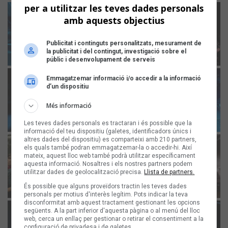
per a utilitzar les teves dades personals
amb aquests objectius
Publicitat i continguts personalitzats, mesurament de
la publicitat i del contingut, investigació sobre el
públic i desenvolupament de serveis
Emmagatzemar informació i/o accedir a la informació
d’un dispositiu
Més informació
Les teves dades personals es tractaran i és possible que la
informació del teu dispositiu (galetes, identificadors únics i
altres dades del dispositiu) es comparteixi amb 210 partners,
els quals també podran emmagatzemar-la o accedir-hi. Així
mateix, aquest lloc web també podrà utilitzar específicament
aquesta informació. Nosaltres i els nostres partners podem
utilitzar dades de geolocalització precisa.
Llista de partners.
És possible que alguns proveïdors tractin les teves dades
personals per motius d'interès legítim. Pots indicar la teva
disconformitat amb aquest tractament gestionant les opcions
següents. A la part inferior d'aquesta pàgina o al menú del lloc
web, cerca un enllaç per gestionar o retirar el consentiment a la
configuració de privadesa i de galetes.