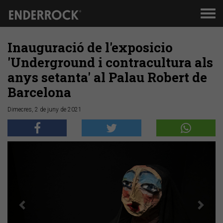
Men
de
nav
Inauguració de l'exposicio
'Underground i contracultura als
anys setanta' al Palau Robert de
Barcelona
Dimecres, 2 de juny de 2021
Anterior
Segü