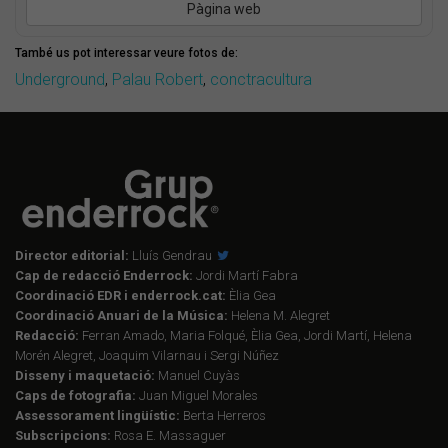
Pàgina web
També us pot interessar veure fotos de:
Underground
,
Palau Robert
,
conctracultura
Director editorial:
Lluís Gendrau
Cap de redacció Enderrock:
Jordi Martí Fabra
Coordinació EDR i enderrock.cat:
Èlia Gea
Coordinació Anuari de la Música:
Helena M. Alegret
Redacció:
Ferran Amado, Maria Folqué, Èlia Gea, Jordi Martí, Helena
Morén Alegret, Joaquim Vilarnau i Sergi Núñez
Disseny i maquetació:
Manuel Cuyàs
Caps de fotografia:
Juan Miguel Morales
Assessorament lingüístic:
Berta Herreros
Subscripcions:
Rosa E. Massaguer