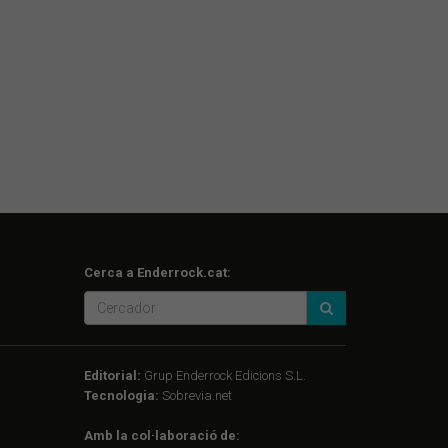
Cerca a Enderrock.cat:
Editorial:
Grup Enderrock Edicions S.L.
Tecnologia:
Sobrevia.net
Amb la col·laboració de: