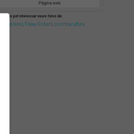
Pàgina web
mbé us pot interessar veure fotos de:
nderground
,
Palau Robert
,
conctracultura