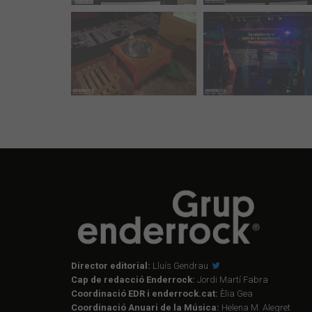
Director editorial:
Lluís Gendrau
Cap de redacció Enderrock:
Jordi Martí Fabra
Coordinació EDR i enderrock.cat:
Èlia Gea
Coordinació Anuari de la Música:
Helena M. Alegret