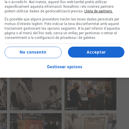
la o accedir-hi. Així mateix, aquest lloc web també podrà utilitzar
específicament aquesta informació. Nosaltres i els nostres partners
podem utilitzar dades de geolocalització precisa.
Llista de partners.
És possible que alguns proveïdors tractin les teves dades personals per
motius d'interès legítim. Pots indicar la teva disconformitat amb aquest
tractament gestionant les opcions següents. A la part inferior d'aquesta
pàgina o al menú del lloc web, cerca un enllaç per gestionar o retirar el
consentiment a la configuració de privadesa i de galetes.
No consentir
Acceptar
Gestionar opcions