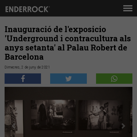
Men
de
nav
Inauguració de l'exposicio
'Underground i contracultura als
anys setanta' al Palau Robert de
Barcelona
Dimecres, 2 de juny de 2021
Anterior
Segü