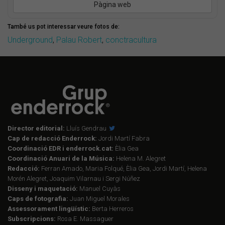
Pàgina web
També us pot interessar veure fotos de:
Underground
,
Palau Robert
,
conctracultura
Director editorial:
Lluís Gendrau
Cap de redacció Enderrock:
Jordi Martí Fabra
Coordinació EDR i enderrock.cat:
Èlia Gea
Coordinació Anuari de la Música:
Helena M. Alegret
Redacció:
Ferran Amado, Maria Folqué, Èlia Gea, Jordi Martí, Helena
Morén Alegret, Joaquim Vilarnau i Sergi Núñez
Disseny i maquetació:
Manuel Cuyàs
Caps de fotografia:
Juan Miguel Morales
Assessorament lingüístic:
Berta Herreros
Subscripcions:
Rosa E. Massaguer