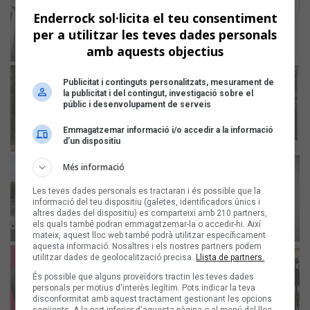
Enderrock sol·licita el teu consentiment
per a utilitzar les teves dades personals
amb aquests objectius
Publicitat i continguts personalitzats, mesurament de
la publicitat i del contingut, investigació sobre el
públic i desenvolupament de serveis
Emmagatzemar informació i/o accedir a la informació
d’un dispositiu
Més informació
Les teves dades personals es tractaran i és possible que la
informació del teu dispositiu (galetes, identificadors únics i
altres dades del dispositiu) es comparteixi amb 210 partners,
els quals també podran emmagatzemar-la o accedir-hi. Així
mateix, aquest lloc web també podrà utilitzar específicament
aquesta informació. Nosaltres i els nostres partners podem
utilitzar dades de geolocalització precisa.
Llista de partners.
És possible que alguns proveïdors tractin les teves dades
personals per motius d'interès legítim. Pots indicar la teva
disconformitat amb aquest tractament gestionant les opcions