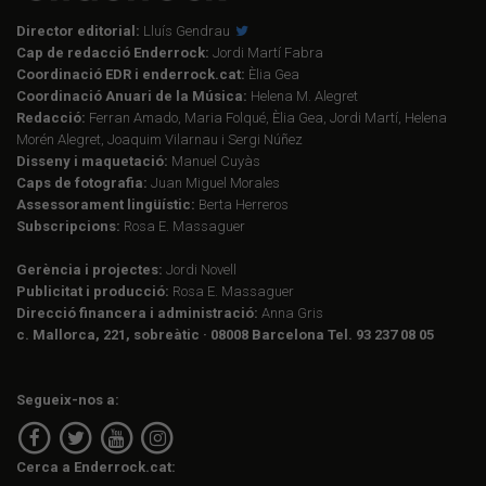
Director editorial:
Lluís Gendrau
Cap de redacció Enderrock:
Jordi Martí Fabra
Coordinació EDR i enderrock.cat:
Èlia Gea
Coordinació Anuari de la Música:
Helena M. Alegret
Redacció:
Ferran Amado, Maria Folqué, Èlia Gea, Jordi Martí, Helena
Morén Alegret, Joaquim Vilarnau i Sergi Núñez
Disseny i maquetació:
Manuel Cuyàs
Caps de fotografia:
Juan Miguel Morales
Assessorament lingüístic:
Berta Herreros
Subscripcions:
Rosa E. Massaguer
Gerència i projectes:
Jordi Novell
Publicitat i producció:
Rosa E. Massaguer
Direcció financera i administració:
Anna Gris
c. Mallorca, 221, sobreàtic · 08008 Barcelona Tel. 93 237 08 05
Segueix-nos a:
Cerca a Enderrock.cat: