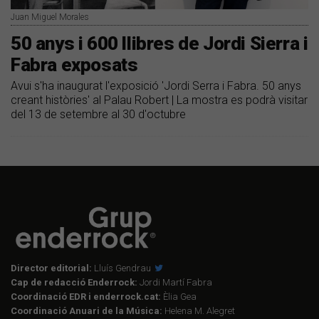
Juan Miguel Morales
50 anys i 600 llibres de Jordi Sierra i
Fabra exposats
Avui s'ha inaugurat l'exposició 'Jordi Serra i Fabra. 50 anys
creant històries' al Palau Robert | La mostra es podrà visitar
del 13 de setembre al 30 d'octubre
Director editorial:
Lluís Gendrau
Cap de redacció Enderrock:
Jordi Martí Fabra
Coordinació EDR i enderrock.cat:
Èlia Gea
Coordinació Anuari de la Música:
Helena M. Alegret