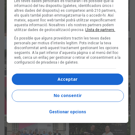
Les teves dades personals es tractaran i és possible que la
informació del teu dispositiu (galetes, identificadors únics i
altres dades del dispositiu) es comparteixi amb 210 partners,
els quals també podran emmagatzemar-la o accedir-hi. Així
mateix, aquest lloc web també podrà utilitzar específicament
aquesta informació. Nosaltres i els nostres partners podem
utilitzar dades de geolocalització precisa.
Llista de partners.
És possible que alguns proveïdors tractin les teves dades
personals per motius d'interès legítim. Pots indicar la teva
disconformitat amb aquest tractament gestionant les opcions
següents. A la part inferior d'aquesta pàgina o al menú del lloc
web, cerca un enllaç per gestionar o retirar el consentiment a la
configuració de privadesa i de galetes.
Acceptar
No consentir
Gestionar opcions