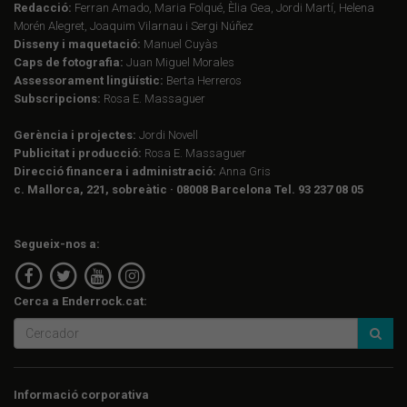
Redacció:
Ferran Amado, Maria Folqué, Èlia Gea, Jordi Martí, Helena
Morén Alegret, Joaquim Vilarnau i Sergi Núñez
Disseny i maquetació:
Manuel Cuyàs
Caps de fotografia:
Juan Miguel Morales
Assessorament lingüístic:
Berta Herreros
Subscripcions:
Rosa E. Massaguer
Gerència i projectes:
Jordi Novell
Publicitat i producció:
Rosa E. Massaguer
Direcció financera i administració:
Anna Gris
c. Mallorca, 221, sobreàtic · 08008 Barcelona Tel. 93 237 08 05
Segueix-nos a:
Cerca a Enderrock.cat:
Informació corporativa