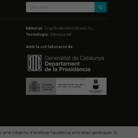
Editorial:
Grup Enderrock Edicions S.L.
Tecnologia:
Sobrevia.net
Amb la col·laboració de:
des amb l'objectiu d'analitzar l'audiència amb eines genèriques. Si