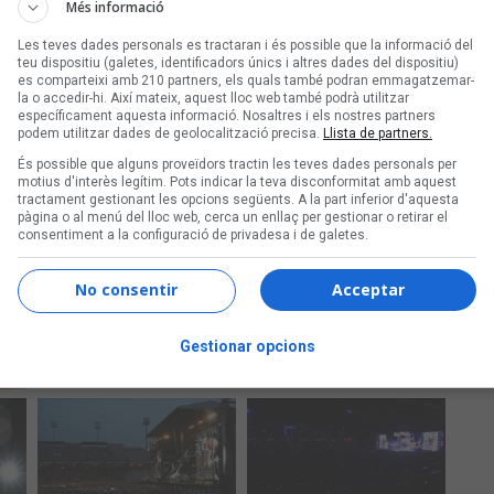
Més informació
Les teves dades personals es tractaran i és possible que la informació del
teu dispositiu (galetes, identificadors únics i altres dades del dispositiu)
es comparteixi amb 210 partners, els quals també podran emmagatzemar-
la o accedir-hi. Així mateix, aquest lloc web també podrà utilitzar
específicament aquesta informació. Nosaltres i els nostres partners
podem utilitzar dades de geolocalització precisa.
Llista de partners.
És possible que alguns proveïdors tractin les teves dades personals per
motius d'interès legítim. Pots indicar la teva disconformitat amb aquest
tractament gestionant les opcions següents. A la part inferior d'aquesta
pàgina o al menú del lloc web, cerca un enllaç per gestionar o retirar el
consentiment a la configuració de privadesa i de galetes.
No consentir
Acceptar
Gestionar opcions