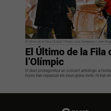
El Último de la Fila a l'Estadi Olímpic Lluís Companys | Juan Mig
El Último de la Fila
l’Olímpic
El duet protagonitza un concert antològic a l'est
hores han repassat els seus grans èxits i hi han 