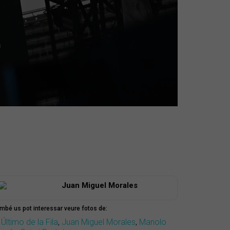
Juan Miguel Morales
mbé us pot interessar veure fotos de:
 Último de la Fila
,
Juan Miguel Morales
,
Manolo