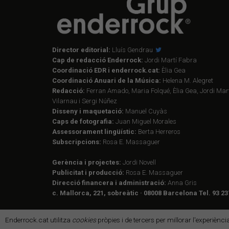
Director editorial:
Lluís Gendrau
Cap de redacció Enderrock:
Jordi Martí Fabra
Coordinació EDR i enderrock.cat:
Èlia Gea
Coordinació Anuari de la Música:
Helena M. Alegret
Redacció:
Ferran Amado, Maria Folqué, Èlia Gea, Jordi Mart
Vilarnau i Sergi Núñez
Disseny i maquetació:
Manuel Cuyàs
Caps de fotografia:
Juan Miguel Morales
Assessorament lingüístic:
Berta Herreros
Subscripcions:
Rosa E. Massaguer
Gerència i projectes:
Jordi Novell
Publicitat i producció:
Rosa E. Massaguer
Direcció financera i administració:
Anna Gris
c. Mallorca, 221, sobreàtic · 08008 Barcelona Tel. 93 23
Enderrock.cat utilitza
cookies
pròpies i de tercers per millorar l'experiènc