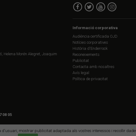
Informació corporativa
Audiència certificada OJD
Notícies corporatives
Història d'Enderrock
í, Helena Morén Alegret, Joaquim
Reconeixements
Publicitat
Contacta amb nosaltres
Avís legal
Política de privacitat
7 08 05
ia d'usuari, mostrar publicitat adaptada als vostres interessos i recollir da