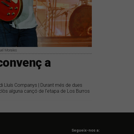
uel Morales
 convenç a
adi Lluís Companys | Durant més de dues
inclòs alguna cançó de l'etapa de Los Burros
Segueix-nos a: