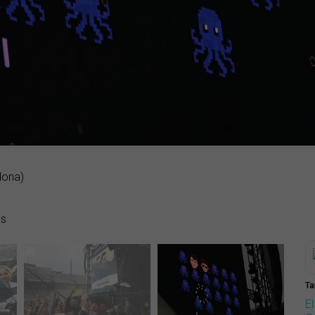
lona)
es
Ta
El