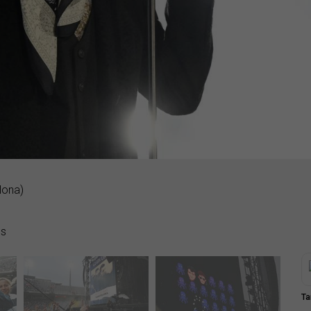
lona)
es
Ta