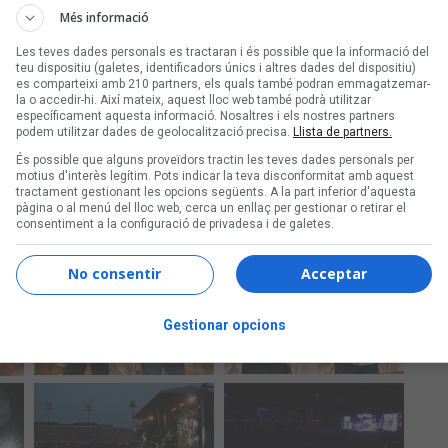
Més informació
Les teves dades personals es tractaran i és possible que la informació del
teu dispositiu (galetes, identificadors únics i altres dades del dispositiu)
es comparteixi amb 210 partners, els quals també podran emmagatzemar-
la o accedir-hi. Així mateix, aquest lloc web també podrà utilitzar
específicament aquesta informació. Nosaltres i els nostres partners
podem utilitzar dades de geolocalització precisa.
Llista de partners.
És possible que alguns proveïdors tractin les teves dades personals per
motius d'interès legítim. Pots indicar la teva disconformitat amb aquest
tractament gestionant les opcions següents. A la part inferior d'aquesta
pàgina o al menú del lloc web, cerca un enllaç per gestionar o retirar el
consentiment a la configuració de privadesa i de galetes.
No consentir
Acceptar
Gestionar opcions