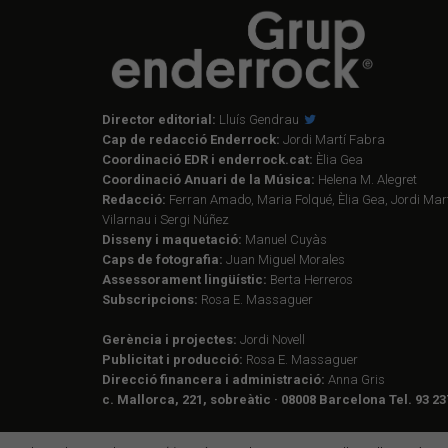
Director editorial:
Lluís Gendrau
Cap de redacció Enderrock:
Jordi Martí Fabra
Coordinació EDR i enderrock.cat:
Èlia Gea
Coordinació Anuari de la Música:
Helena M. Alegret
Redacció:
Ferran Amado, Maria Folqué, Èlia Gea, Jordi Mart
Vilarnau i Sergi Núñez
Disseny i maquetació:
Manuel Cuyàs
Caps de fotografia:
Juan Miguel Morales
Assessorament lingüístic:
Berta Herreros
Subscripcions:
Rosa E. Massaguer
Gerència i projectes:
Jordi Novell
Publicitat i producció:
Rosa E. Massaguer
Direcció financera i administració:
Anna Gris
c. Mallorca, 221, sobreàtic · 08008 Barcelona Tel. 93 23