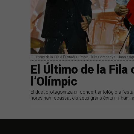
El Último de la Fila a l'Estadi Olímpic Lluís Companys | Juan Mig
El Último de la Fila
l’Olímpic
El duet protagonitza un concert antològic a l'est
hores han repassat els seus grans èxits i hi han 