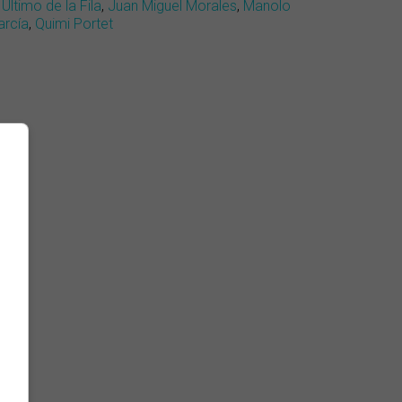
 Último de la Fila
,
Juan Miguel Morales
,
Manolo
arcía
,
Quimi Portet