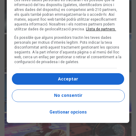
Les teves dades personals es tractaran i és possible que la
informació del teu dispositiu (galetes, identificadors únics i
altres dades del dispositiu) es comparteixi amb 210 partners,
els quals també podran emmagatzemar-la o accedir-hi. Així
mateix, aquest lloc web també podrà utilitzar específicament
aquesta informació. Nosaltres i els nostres partners podem
utilitzar dades de geolocalització precisa.
Llista de partners.
És possible que alguns proveïdors tractin les teves dades
personals per motius d'interès legítim. Pots indicar la teva
disconformitat amb aquest tractament gestionant les opcions
següents. A la part inferior d'aquesta pàgina o al menú del lloc
web, cerca un enllaç per gestionar o retirar el consentiment a la
configuració de privadesa i de galetes.
Acceptar
No consentir
Gestionar opcions