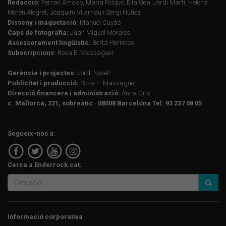
Redacció:
Ferran Amado, Maria Folqué, Èlia Gea, Jordi Martí, Helena
Morén Alegret, Joaquim Vilarnau i Sergi Núñez
Disseny i maquetació:
Manuel Cuyàs
Caps de fotografia:
Juan Miguel Morales
Assessorament lingüístic:
Berta Herreros
Subscripcions:
Rosa E. Massaguer
Gerència i projectes:
Jordi Novell
Publicitat i producció:
Rosa E. Massaguer
Direcció financera i administració:
Anna Gris
c. Mallorca, 221, sobreàtic · 08008 Barcelona Tel. 93 237 08 05
Segueix-nos a:
Cerca a Enderrock.cat:
Informació corporativa