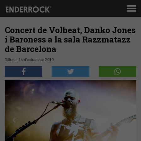
Men
de
nav
Concert de Volbeat, Danko Jones
i Baroness a la sala Razzmatazz
de Barcelona
Dilluns, 14 d'octubre de 2019
Anterior
Segü