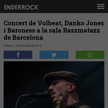
Men
de
nav
Concert de Volbeat, Danko Jones
i Baroness a la sala Razzmatazz
de Barcelona
Dilluns, 14 d'octubre de 2019
Anterior
Segü