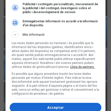
Publicitat i continguts personalitzats, mesurament de
la publicitat i del contingut, investigació sobre el
públic i desenvolupament de serveis
Emmagatzemar informació i/o accedir a la informació
d’un dispositiu
Més informació
Les teves dades personals es tractaran i és possible que la
informació del teu dispositiu (galetes, identificadors únics i
altres dades del dispositiu) es comparteixi amb 210 partners,
els quals també podran emmagatzemar-la o accedir-hi. Així
mateix, aquest lloc web també podrà utilitzar específicament
aquesta informació. Nosaltres i els nostres partners podem
utilitzar dades de geolocalització precisa.
Llista de partners.
És possible que alguns proveïdors tractin les teves dades
personals per motius d'interès legítim. Pots indicar la teva
disconformitat amb aquest tractament gestionant les opcions
següents. A la part inferior d'aquesta pàgina o al menú del lloc
web, cerca un enllaç per gestionar o retirar el consentiment a la
configuració de privadesa i de galetes.
Acceptar