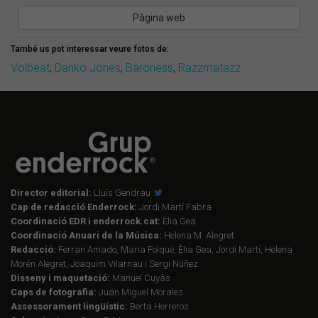
Pàgina web
També us pot interessar veure fotos de:
Volbeat
,
Danko Jones
,
Baroness
,
Razzmatazz
Director editorial:
Lluís Gendrau
Cap de redacció Enderrock:
Jordi Martí Fabra
Coordinació EDR i enderrock.cat:
Èlia Gea
Coordinació Anuari de la Música:
Helena M. Alegret
Redacció:
Ferran Amado, Maria Folqué, Èlia Gea, Jordi Martí, Helena
Morén Alegret, Joaquim Vilarnau i Sergi Núñez
Disseny i maquetació:
Manuel Cuyàs
Caps de fotografia:
Juan Miguel Morales
Assessorament lingüístic:
Berta Herreros