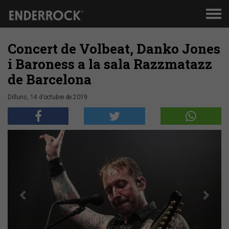
Men
de
nav
Concert de Volbeat, Danko Jones
i Baroness a la sala Razzmatazz
de Barcelona
Dilluns, 14 d'octubre de 2019
Anterior
Segü