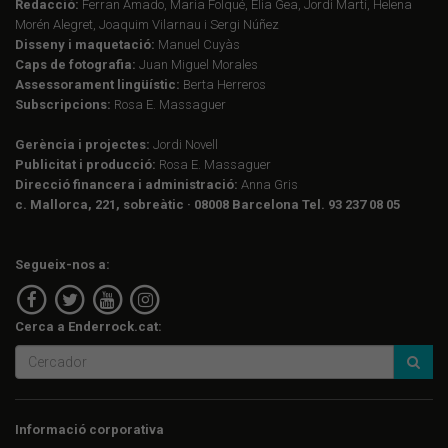
Redacció:
Ferran Amado, Maria Folqué, Èlia Gea, Jordi Martí, Helena
Morén Alegret, Joaquim Vilarnau i Sergi Núñez
Disseny i maquetació:
Manuel Cuyàs
Caps de fotografia:
Juan Miguel Morales
Assessorament lingüístic:
Berta Herreros
Subscripcions:
Rosa E. Massaguer
Gerència i projectes:
Jordi Novell
Publicitat i producció:
Rosa E. Massaguer
Direcció financera i administració:
Anna Gris
c. Mallorca, 221, sobreàtic · 08008 Barcelona Tel. 93 237 08 05
Segueix-nos a:
Cerca a Enderrock.cat:
Informació corporativa