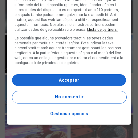
Les teves dades personals es tractaran i és possible que la
informació del teu dispositiu (galetes, identificadors únics i
altres dades del dispositiu) es comparteixi amb 210 partners,
els quals també podran emmagatzemar-la o accedir-hi. Així
mateix, aquest lloc web també podrà utilitzar específicament
aquesta informació. Nosaltres i els nostres partners podem
utilitzar dades de geolocalització precisa.
Llista de partners.
És possible que alguns proveïdors tractin les teves dades
personals per motius d'interès legítim. Pots indicar la teva
disconformitat amb aquest tractament gestionant les opcions
següents. A la part inferior d'aquesta pàgina o al menú del lloc
web, cerca un enllaç per gestionar o retirar el consentiment a la
configuració de privadesa i de galetes.
Acceptar
No consentir
Gestionar opcions