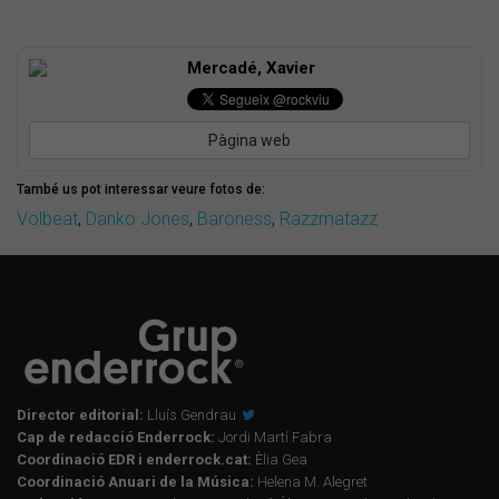
Mercadé, Xavier
Pàgina web
També us pot interessar veure fotos de:
Volbeat
,
Danko Jones
,
Baroness
,
Razzmatazz
Director editorial:
Lluís Gendrau
Cap de redacció Enderrock:
Jordi Martí Fabra
Coordinació EDR i enderrock.cat:
Èlia Gea
Coordinació Anuari de la Música:
Helena M. Alegret