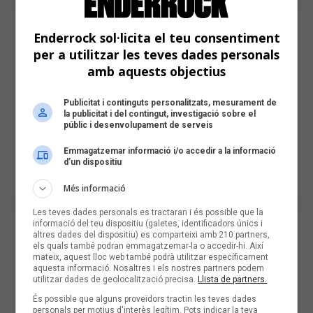
Enderrock sol·licita el teu consentiment
per a utilitzar les teves dades personals
amb aquests objectius
Publicitat i continguts personalitzats, mesurament de
la publicitat i del contingut, investigació sobre el
públic i desenvolupament de serveis
Emmagatzemar informació i/o accedir a la informació
d’un dispositiu
Més informació
Les teves dades personals es tractaran i és possible que la
informació del teu dispositiu (galetes, identificadors únics i
altres dades del dispositiu) es comparteixi amb 210 partners,
els quals també podran emmagatzemar-la o accedir-hi. Així
mateix, aquest lloc web també podrà utilitzar específicament
aquesta informació. Nosaltres i els nostres partners podem
utilitzar dades de geolocalització precisa.
Llista de partners.
És possible que alguns proveïdors tractin les teves dades
personals per motius d'interès legítim. Pots indicar la teva