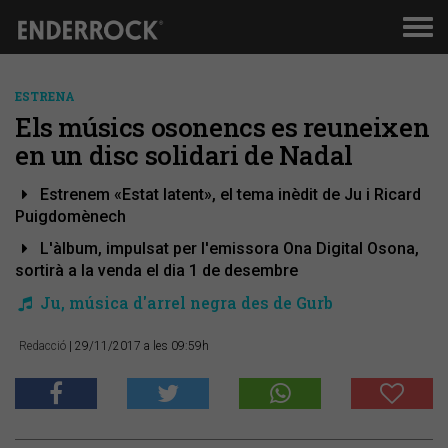
Men
de
nav
ESTRENA
Els músics osonencs es reuneixen
en un disc solidari de Nadal
Estrenem «Estat latent», el tema inèdit de Ju i Ricard
Puigdomènech
L'àlbum, impulsat per l'emissora Ona Digital Osona,
sortirà a la venda el dia 1 de desembre
Ju, música d'arrel negra des de Gurb
Redacció
| 29/11/2017 a les 09:59h