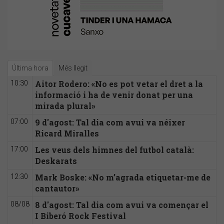
Última hora
Més llegit
Aitor Rodero: «No es pot vetar el dret a la
10:30
informació i ha de venir donat per una
mirada plural»
9 d'agost: Tal dia com avui va néixer
07:00
Ricard Miralles
Les veus dels himnes del futbol català:
17:00
Deskarats
Mark Boske: «No m’agrada etiquetar-me de
12:30
cantautor»
8 d'agost: Tal dia com avui va començar el
08/08
I Biberó Rock Festival