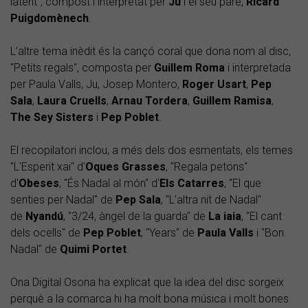
latent", compost i interpretat per
Ju
i el seu pare,
Ricard
Puigdomènech
.
L’altre tema inèdit és la cançó coral que dona nom al disc,
"Petits regals", composta per
Guillem Roma
i interpretada
per Paula Valls, Ju, Josep Montero,
Roger Usart
,
Pep
Sala
,
Laura Cruells
,
Arnau Tordera
,
Guillem Ramisa
,
The
Sey Sisters
i
Pep Poblet
.
El recopilatori inclou, a més dels dos esmentats, els temes
"L'Esperit xai" d'
Oques Grasses
, "Regala petons"
d'
Obeses
, "És Nadal al món" d'
Els Catarres
, "El que
senties per Nadal" de
Pep Sala
, "L’altra nit de Nadal"
de
Nyandú
, "3/24, àngel de la guarda" de
La iaia
, "El cant
dels ocells" de
Pep Poblet
, "Years" de
Paula Valls
i "Bon
Nadal" de
Quimi Portet
.
Ona Digital Osona ha explicat que la idea del disc sorgeix
perquè a la comarca hi ha molt bona música i molt bones