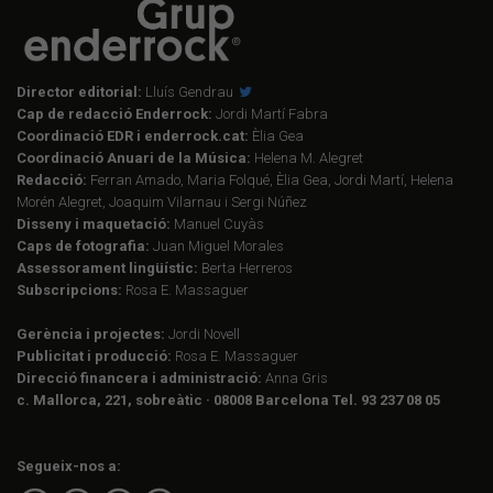
Director editorial:
Lluís Gendrau
Cap de redacció Enderrock:
Jordi Martí Fabra
Coordinació EDR i enderrock.cat:
Èlia Gea
Coordinació Anuari de la Música:
Helena M. Alegret
Redacció:
Ferran Amado, Maria Folqué, Èlia Gea, Jordi Martí, Helena
Morén Alegret, Joaquim Vilarnau i Sergi Núñez
Disseny i maquetació:
Manuel Cuyàs
Caps de fotografia:
Juan Miguel Morales
Assessorament lingüístic:
Berta Herreros
Subscripcions:
Rosa E. Massaguer
Gerència i projectes:
Jordi Novell
Publicitat i producció:
Rosa E. Massaguer
Direcció financera i administració:
Anna Gris
c. Mallorca, 221, sobreàtic · 08008 Barcelona Tel. 93 237 08 05
Segueix-nos a: