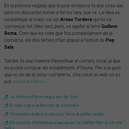
És la primera vegada que la jove emissora fa una cosa així,
però no descarten tornar a fer-ho l'any que ve. La idea es
va plantejar al maig i va ser
Arnau Tordera
qui ho va
començar tot. Més tard, però, va agafar el timó
Guillem
Roma
. Com que es volia que fos completament de la
comarca, els dos temes s’han gravat a l’estudi de
Pep
Sala
.
També és una manera d’incentivar el comerç local, ja que
es podrà comprar als establiments d'Osona. Per a la gent
que no és de la zona i vol tenir-lo, s’ha creat un web on es
pot
comprar l’àlbum
.
Ju, música d'arrel negra des de Gurb
El camí cap a la llibertat de Setembre
Strombers dedica el seu nou tema al poble català
Els records d'infantesa s'apoderen de Halldor Mar a «Un dia
feliç»