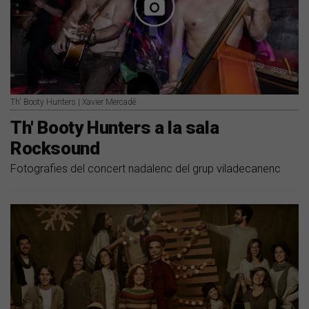
Th' Booty Hunters | Xavier Mercadé
Th' Booty Hunters a la sala
Rocksound
Fotografies del concert nadalenc del grup viladecanenc