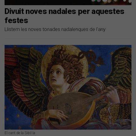
Divuit noves nadales per aquestes
festes
Llistem les noves tonades nadalenques de l'any
El cant de la Sibil·la