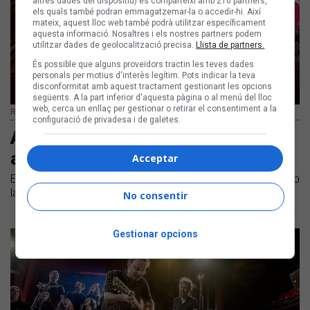
altres dades del dispositiu) es comparteixi amb 210 partners,
els quals també podran emmagatzemar-la o accedir-hi. Així
mateix, aquest lloc web també podrà utilitzar específicament
aquesta informació. Nosaltres i els nostres partners podem
utilitzar dades de geolocalització precisa.
Llista de partners.
És possible que alguns proveïdors tractin les teves dades
personals per motius d'interès legítim. Pots indicar la teva
disconformitat amb aquest tractament gestionant les opcions
següents. A la part inferior d'aquesta pàgina o al menú del lloc
web, cerca un enllaç per gestionar o retirar el consentiment a la
Rabadàb | Arxiu del grup
configuració de privadesa i de galetes.
Aquest Nadal dringa sense parar
amb Radabàb
Acceptar
El conjunt s'uneix per fer ballar nadales a ritme jamaicà amb
la cançó "El Trineu"
No consentir
Gestionar opcions