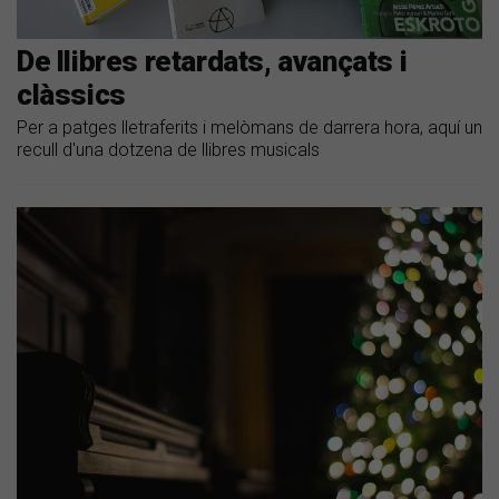
De llibres retardats, avançats i
clàssics
Per a patges lletraferits i melòmans de darrera hora, aquí un
recull d'una dotzena de llibres musicals