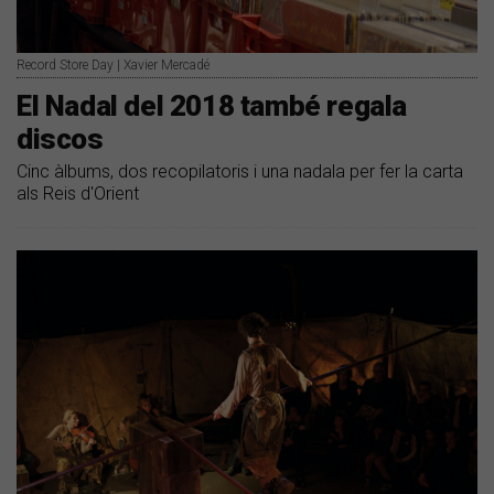
Record Store Day | Xavier Mercadé
El Nadal del 2018 també regala
discos
Cinc àlbums, dos recopilatoris i una nadala per fer la carta
als Reis d'Orient