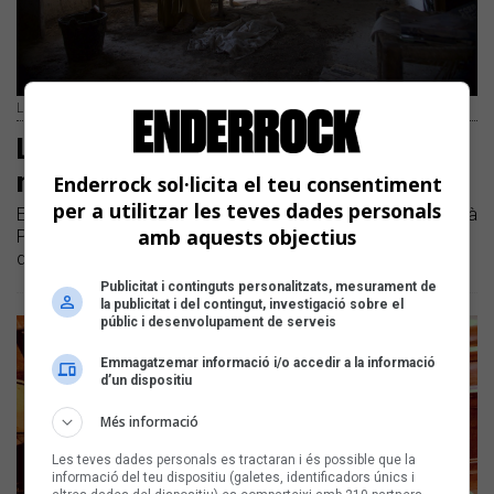
Lia Sampai i Adrià Pagès | Arxiu de l'artista
Lia Sampai canta el Nadal pel seu
nom
Enderrock sol·licita el teu consentiment
per a utilitzar les teves dades personals
Estrenem "L'endemà", la cançó inèdita de Lia Sampai i Adrià
amb aquests objectius
Pagès que ho té tot per formar part de la llista de cançons
dolces per passar les festes
Publicitat i continguts personalitzats, mesurament de
la publicitat i del contingut, investigació sobre el
públic i desenvolupament de serveis
Emmagatzemar informació i/o accedir a la informació
d’un dispositiu
Més informació
Les teves dades personals es tractaran i és possible que la
informació del teu dispositiu (galetes, identificadors únics i