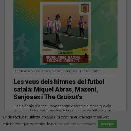
El cromo de Miquel Abras, Mazoni, Sanjosex i The Gruixut’s
Les veus dels himnes del futbol
català: Miquel Abras, Mazoni,
Sanjosex i The Gruixut’s
Fins a finals d'agost, repassarem diferents himnes que els
grups i artistes catalans han fet per equips de futbol d'arreu
dels Països Catalans
Enderrock.cat utilitza
cookies
. Si continueu navegant pel web,
entendrem que accepteu la nostra
política de
cookies
.
Accepto