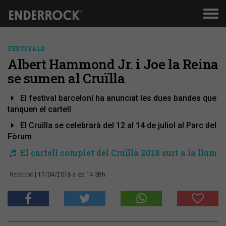
Men
de
nav
FESTIVALS
Albert Hammond Jr. i Joe la Reina
se sumen al Cruïlla
El festival barceloní ha anunciat les dues bandes que
tanquen el cartell
El Cruïlla se celebrarà del 12 al 14 de juliol al Parc del
Fòrum
El cartell complet del Cruïlla 2018 surt a la llum
Redacció
| 17/04/2018 a les 14:38h