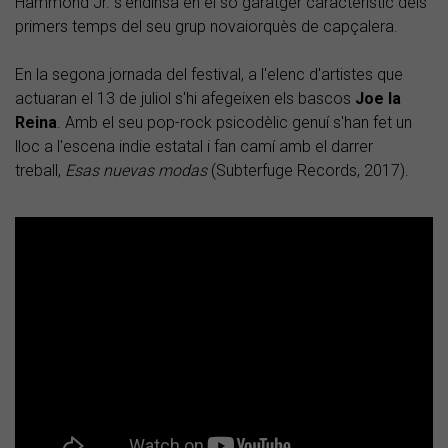
Hammond Jr. s'endinsa en el so garatger característic dels
primers temps del seu grup novaiorquès de capçalera.
En la segona jornada del festival, a l'elenc d'artistes que
actuaran el 13 de juliol s'hi afegeixen els bascos
Joe la
Reina
. Amb el seu pop-rock psicodèlic genuí s'han fet un
lloc a l'escena indie estatal i fan camí amb el darrer
treball,
Esas nuevas modas
(Subterfuge Records, 2017).