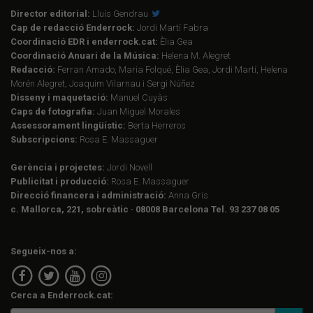
Director editorial:
Lluís Gendrau
Cap de redacció Enderrock:
Jordi Martí Fabra
Coordinació EDR i enderrock.cat:
Èlia Gea
Coordinació Anuari de la Música:
Helena M. Alegret
Redacció:
Ferran Amado, Maria Folqué, Èlia Gea, Jordi Martí, Helena
Morén Alegret, Joaquim Vilarnau i Sergi Núñez
Disseny i maquetació:
Manuel Cuyàs
Caps de fotografia:
Juan Miguel Morales
Assessorament lingüístic:
Berta Herreros
Subscripcions:
Rosa E. Massaguer
Gerència i projectes:
Jordi Novell
Publicitat i producció:
Rosa E. Massaguer
Direcció financera i administració:
Anna Gris
c. Mallorca, 221, sobreàtic · 08008 Barcelona Tel. 93 237 08 05
Segueix-nos a:
Cerca a Enderrock.cat: