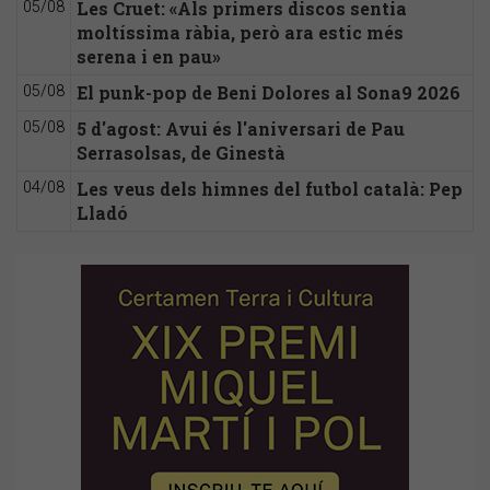
Les Cruet: «Als primers discos sentia
05/08
moltíssima ràbia, però ara estic més
serena i en pau»
El punk-pop de Beni Dolores al Sona9 2026
05/08
5 d'agost: Avui és l'aniversari de Pau
05/08
Serrasolsas, de Ginestà
Les veus dels himnes del futbol català: Pep
04/08
Lladó