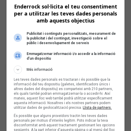
Enderrock sol·licita el teu consentiment
per a utilitzar les teves dades personals
amb aquests objectius
Publicitat i continguts personalitzats, mesurament de
la publicitat i del contingut, investigació sobre el
públic i desenvolupament de serveis
Emmagatzemar informació i/o accedir a la informació
d’un dispositiu
Més informació
Les teves dades personals es tractaran i és possible que la
informació del teu dispositiu (galetes, identificadors únics i
altres dades del dispositiu) es comparteixi amb 210 partners,
els quals també podran emmagatzemar-la o accedir-hi. Així
mateix, aquest lloc web també podrà utilitzar específicament
aquesta informació. Nosaltres i els nostres partners podem
utilitzar dades de geolocalització precisa.
Llista de partners.
És possible que alguns proveïdors tractin les teves dades
personals per motius d'interès legítim. Pots indicar la teva
disconformitat amb aquest tractament gestionant les opcions
següents. A la part inferior d'aquesta pàgina o al menú del lloc