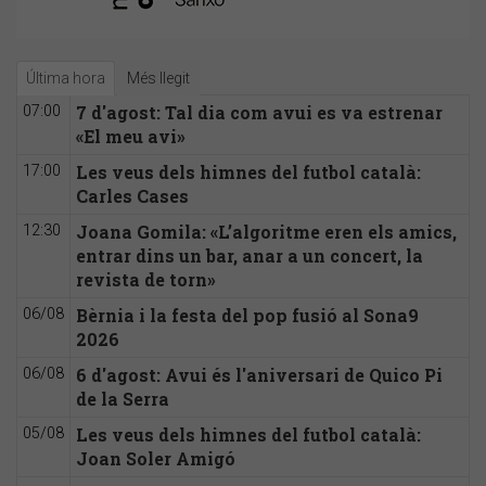
Última hora
Més llegit
7 d'agost: Tal dia com avui es va estrenar
07:00
«El meu avi»
Les veus dels himnes del futbol català:
17:00
Carles Cases
Joana Gomila: «L’algoritme eren els amics,
12:30
entrar dins un bar, anar a un concert, la
revista de torn»
Bèrnia i la festa del pop fusió al Sona9
06/08
2026
6 d'agost: Avui és l'aniversari de Quico Pi
06/08
de la Serra
Les veus dels himnes del futbol català:
05/08
Joan Soler Amigó