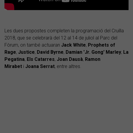
Les dues propostes completen la programació del Cruïlla
2018, que se celebrarà del 12 al 14 de juliol al Parc del
Fòrum, on també actuaran
Jack White
,
Prophets of
Rage
,
Justice
,
David
Byrne
,
Damian 'Jr. Gong' Marley
,
La
Pegatina
,
Els
Catarres
,
Joan
Dausà
,
Ramon
Mirabet
i
Joana
Serrat
, entre altres.