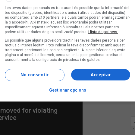
 en
spanglish
i que parla de fires, nines
Les teves dades personals es tractaran i és possible que la informació del
teu dispositiu (galetes, identificadors únics i altres dades del dispositiu)
 'gringos'. Però enmig de la disbauxa
es comparteixi amb 210 partners, els quals també podran emmagatzemar-
la seva exbaixista
Cait O’Riordan
, que
la o accedir-hi. Així mateix, aquest lloc web també podrà utilitzar
específicament aquesta informació. Nosaltres i els nostres partners
vis Costello
, que també havia estat el
podem utilitzar dades de geolocalització precisa.
Llista de partners.
ia poc havia publicat el disc
King of
És possible que alguns proveïdors tractin les teves dades personals per
motius d'interès legítim. Pots indicar la teva disconformitat amb aquest
tractament gestionant les opcions següents. A la part inferior d'aquesta
pàgina o al menú del lloc web, cerca un enllaç per gestionar o retirar el
consentiment a la configuració de privadesa i de galetes.
No consentir
Acceptar
Gestionar opcions
1