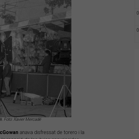
0
0
8.
Foto: Xavier Mercadé
cGowan
anava disfressat de torero i la