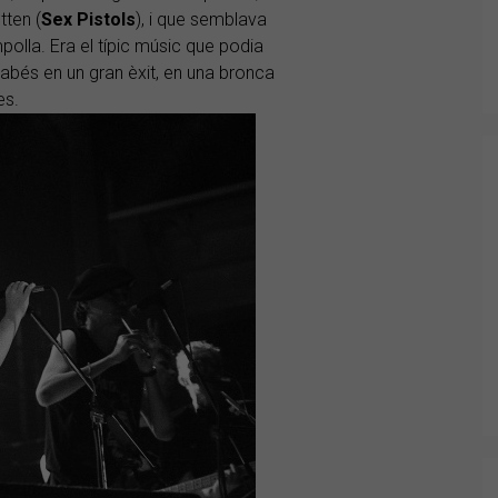
tten (
Sex Pistols
), i que semblava
olla. Era el típic músic que podia
abés en un gran èxit, en una bronca
es.