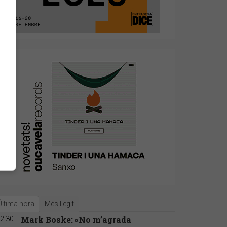
Última hora
Més llegit
Mark Boske: «No m’agrada
2:30