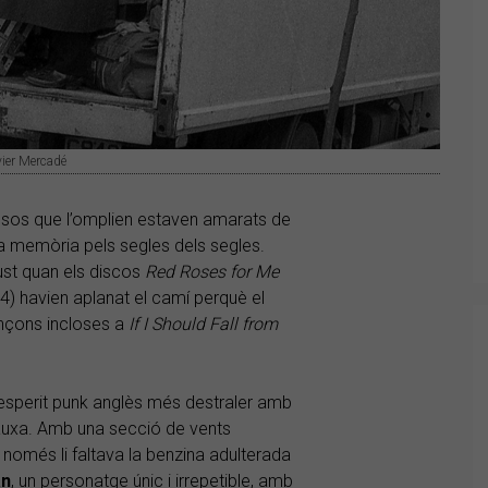
vier Mercadé
cossos que l’omplien estaven amarats de
la memòria pels segles dels segles.
ust quan els discos
Red Roses for Me
) havien aplanat el camí perquè el
ançons incloses a
If I Should Fall from
’esperit punk anglès més destraler amb
bauxa. Amb una secció de vents
només li faltava la benzina adulterada
an
, un personatge únic i irrepetible, amb