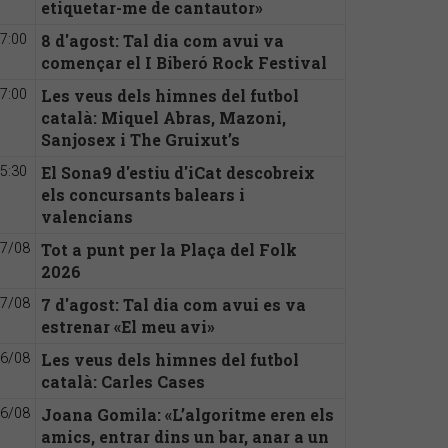
etiquetar-me de cantautor»
8 d'agost: Tal dia com avui va
7:00
començar el I Biberó Rock Festival
Les veus dels himnes del futbol
7:00
català: Miquel Abras, Mazoni,
Sanjosex i The Gruixut’s
El Sona9 d'estiu d'iCat descobreix
5:30
els concursants balears i
valencians
Tot a punt per la Plaça del Folk
7/08
2026
7 d'agost: Tal dia com avui es va
7/08
estrenar «El meu avi»
Les veus dels himnes del futbol
6/08
català: Carles Cases
Joana Gomila: «L’algoritme eren els
6/08
amics, entrar dins un bar, anar a un