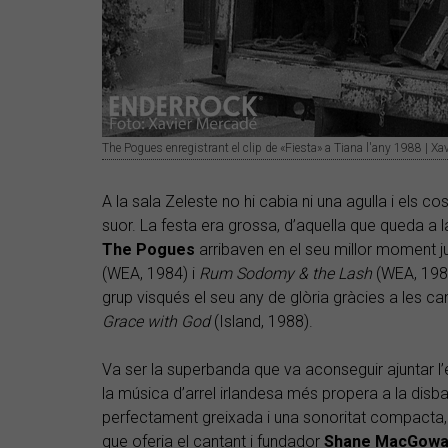
The Pogues enregistrant el clip de «Fiesta» a Tiana l'any 1988 | Xa
A la sala Zeleste no hi cabia ni una agulla i els 
suor. La festa era grossa, d’aquella que queda a 
The Pogues
arribaven en el seu millor moment j
(WEA, 1984) i
Rum Sodomy & the Lash
(WEA, 1984
grup visqués el seu any de glòria gràcies a les c
Grace with God
(Island, 1988).
Va ser la superbanda que va aconseguir ajuntar l
la música d’arrel irlandesa més propera a la dis
perfectament greixada i una sonoritat compacta, 
que oferia el cantant i fundador
Shane MacGow