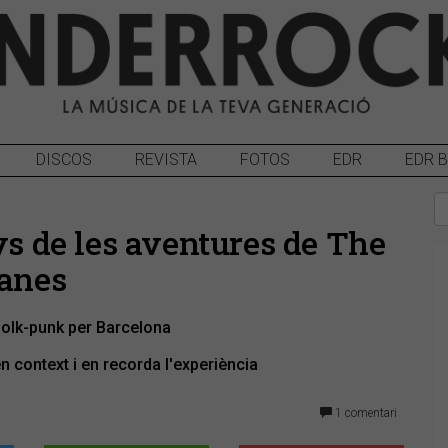
DISCOS
REVISTA
FOTOS
EDR
EDR 
ys de les aventures de The
lanes
folk-punk per Barcelona
 context i en recorda l'experiència
1 comentari