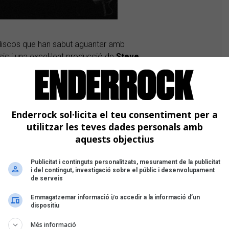
discos que han sabut aguantar amb
sic i una excel·lent producció de
Steve
çons per cantar alçant l’ampolla de
stils ("
Metropolis
"), apropaments a
cançons amarades d’enyorança plena
ins i tot un diamant polit com "
Fairytale of
Enderrock sol·licita el teu consentiment per a
da a duet amb la personal veu de
Kristy
utilitzar les teves dades personals amb
aquests objectius
, sens dubte ho serà per "Fiesta",
Publicitat i continguts personalitzats, mesurament de la publicitat
tir-se en un clàssic popular. Addictiva
i del contingut, investigació sobre el públic i desenvolupament
sert d’Almeria, on
The Pogues
de serveis
ll
, dirigit per Alex Cox l’any 1987. Els
Emmagatzemar informació i/o accedir a la informació d’un
n fent un paper de mexicans i
dispositiu
 Love o Grace Jones.
Més informació