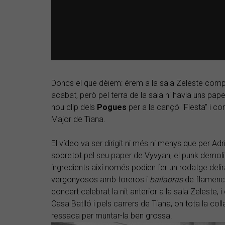
Doncs el que dèiem: érem a la sala Zeleste compl
acabat, però pel terra de la sala hi havia uns pa
nou clip dels
Pogues
per a la cançó "Fiesta" i c
Major de Tiana.
El vídeo va ser dirigit ni més ni menys que per 
sobretot pel seu paper de Vyvyan, el punk demoli
ingredients així només podien fer un rodatge delir
vergonyosos amb toreros i
bailaoras
de flamenc.
concert celebrat la nit anterior a la sala Zeleste, i 
Casa Batlló i pels carrers de Tiana, on tota la col
ressaca per muntar-la ben grossa.