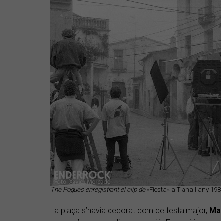
The Pogues enregistrant el clip de
«Fiesta» a Tiana l'any 198
La plaça s’havia decorat com de festa major,
Ma