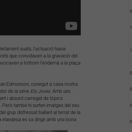
0
1
etament suats, l’actuació havia
1
perets que convidaven a la gravació del
onvocaven a tothom l'endemà a la plaça
0
Adrian Edmonson, conegut a casa nostra
0
dor de la sèrie
Els Joves
. Amb uns
ant i absurd carregat de tòpics
 Però també hi surten imatges del seu
0
del grup disfressat ballant al terrat de la
la irlandesa es va dirigir amb una bona
0