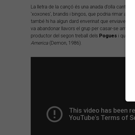
La lletra de la cançó és una anada d’olla cantada
'xoxones', brandis i bingos, que podria rimar amb
també hi ha algun dard enverinat que enviaven a 
va abandonar llavors el grup per casar-se amb
El
productor del segon treball dels
Pogues
i que fe
America
(Demon, 1986).