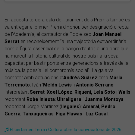
En aquesta tercera gala de lliurament dels Premis també es
va entregar el primer Premi d’Honor, per designació directa
de l’Academia, al cantautor de Poble-sec
Joan Manuel
Serrat
en reconeixement “a una trajectòria extraordinària
com a figura essencial de la cançó d’autor, a una obra que
ha marcat la història cultural del nostre país i a la seva
capacitat per bastir ponts entre generacions a través de la
música, la poesia i el compromís social”. La gala va
comptar amb actuacions d’
Andrés Suárez
amb
María
Terremoto
, Iván ‘
Melón Lewis
’ i
Antonio Serrano
interpretant
Serrat
;
Xoel López
,
Riqueni,
Lela Soto
i
Walls
recordant
Robe Iniesta
;
Ultraligera
i
Juanma Montoya
recordant Jorge Martínez (
Ilegales
);
Amaral
,
Pedro
Guerra
,
Tanxugueiras
,
Figa Flawas
i
Luz Casal
.
El certamen Terra i Cultura obre la convocatòria de 2026