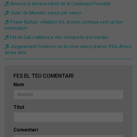
Arrenca la tercera edició de la Catalunya Freestyle
'Suau' de Muniats, cançó per cançó
Power Burkas: «Malgrat tot, el món continua sent un lloc
estimulant»
​Pèl de Gall s’allibera a «No m’importa una merda»
​«Segurament t’estimo» és la nova cançó d’amor d’Els Amics
de les Arts
FES EL TEU COMENTARI
Nom
Títol
Comentari