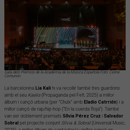
Gala dels Premios de la Academia de la Música Española Foto: Celine
Centurion
La barcelonina
Lia Kali
hi va recollir també tres guardons
amb el seu
Kaelis
(Propaganda pel Fet!, 2025) a millor
àlbum i cançó urbana (per “Chulx” amb
Eladio Catrrión
) i a
millor cançó de rap/hip-hop (“En la cuerda floja”). També
van ser doblement premiats
Sílvia Pérez Cruz
i
Salvador
Sobral
pel projecte conjunt
Sílvia & Sobral
(Universal Music,
2025), a millor àlbum de cantautor/a i millor cançó en