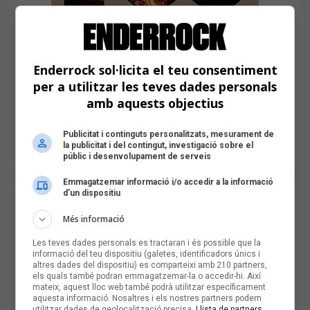
Enderrock sol·licita el teu consentiment
per a utilitzar les teves dades personals
amb aquests objectius
Publicitat i continguts personalitzats, mesurament de
la publicitat i del contingut, investigació sobre el
públic i desenvolupament de serveis
Emmagatzemar informació i/o accedir a la informació
d’un dispositiu
Més informació
Les teves dades personals es tractaran i és possible que la
informació del teu dispositiu (galetes, identificadors únics i
altres dades del dispositiu) es comparteixi amb 210 partners,
els quals també podran emmagatzemar-la o accedir-hi. Així
mateix, aquest lloc web també podrà utilitzar específicament
aquesta informació. Nosaltres i els nostres partners podem
utilitzar dades de geolocalització precisa.
Llista de partners.