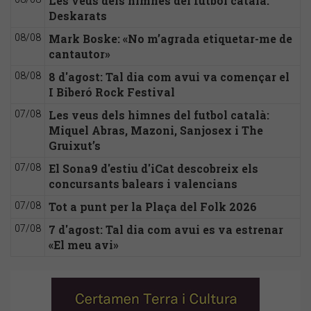
Les veus dels himnes del futbol català:
Deskarats
Mark Boske: «No m’agrada etiquetar-me de
08/08
cantautor»
8 d'agost: Tal dia com avui va començar el
08/08
I Biberó Rock Festival
Les veus dels himnes del futbol català:
07/08
Miquel Abras, Mazoni, Sanjosex i The
Gruixut’s
El Sona9 d'estiu d'iCat descobreix els
07/08
concursants balears i valencians
Tot a punt per la Plaça del Folk 2026
07/08
7 d'agost: Tal dia com avui es va estrenar
07/08
«El meu avi»