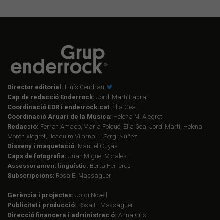
Director editorial:
Lluís Gendrau
Cap de redacció Enderrock:
Jordi Martí Fabra
Coordinació EDR i enderrock.cat:
Èlia Gea
Coordinació Anuari de la Música:
Helena M. Alegret
Redacció:
Ferran Amado, Maria Folqué, Èlia Gea, Jordi Martí, Helena
Morén Alegret, Joaquim Vilarnau i Sergi Núñez
Disseny i maquetació:
Manuel Cuyàs
Caps de fotografia:
Juan Miguel Morales
Assessorament lingüístic:
Berta Herreros
Subscripcions:
Rosa E. Massaguer
Gerència i projectes:
Jordi Novell
Publicitat i producció:
Rosa E. Massaguer
Direcció financera i administració:
Anna Gris