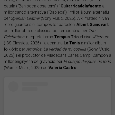
català (“Ben poca cosa tens”) i
Guitarricadelafuente
a
millor cançó alternativa (“Babieca”) i millor àlbum alternatiu
per
Spanish Leather
(Sony Music, 2025). Així mateix, hi van
rebre guardons el compositor barceloní
Albert Guinovart
per millor obra de clàssica contemporània per
Trio
Celebration
interpretat amb
Tempus Trio
al disc
Æternum
(IBS Classical, 2025); l’alacantina
La Tania
a millor àlbum
folklòric per
Amoríos. La verdad de mi coplilla
(Sony Music,
2025), i el productor de Viladecans Carles Campi Campón a
millor enginyeria de gravació per
El cuerpo después de todo
(Warner Music, 2025) de
Valeria Castro
.