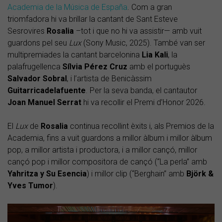
Academia de la Música de España
. Com a gran
triomfadora hi va brillar la cantant de Sant Esteve
Sesrovires
Rosalia
–tot i que no hi va assistir— amb vuit
guardons pel seu
Lux
(Sony Music, 2025). També van ser
multipremiades la cantant barcelonina
Lia Kali
, la
palafrugellenca
Sílvia Pérez Cruz
amb el portuguès
Salvador Sobral
, i l’artista de Benicàssim
Guitarricadelafuente
. Per la seva banda, el cantautor
Joan Manuel Serrat
hi va recollir el Premi d’Honor 2026.
El
Lux
de
Rosalia
continua recollint èxits i, als Premios de la
Academia, fins a vuit guardons a millor àlbum i millor àlbum
pop, a millor artista i productora, i a millor cançó, millor
cançó pop i millor compositora de cançó (“La perla” amb
Yahritza y Su Esencia
) i millor clip (“Berghain” amb
Björk &
Yves Tumor
).