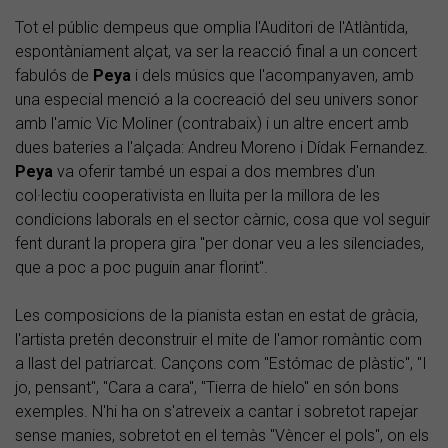
Tot el públic dempeus que omplia l'Auditori de l'Atlàntida,
espontàniament alçat, va ser la reacció final a un concert
fabulós de
Peya
i dels músics que l'acompanyaven, amb
una especial menció a la cocreació del seu univers sonor
amb l'amic Vic Moliner (contrabaix) i un altre encert amb
dues bateries a l'alçada: Andreu Moreno i Dídak Fernandez.
Peya
va oferir també un espai a dos membres d'un
col·lectiu cooperativista en lluita per la millora de les
condicions laborals en el sector càrnic, cosa que vol seguir
fent durant la propera gira "per donar veu a les silenciades,
que a poc a poc puguin anar florint".
Les composicions de la pianista estan en estat de gràcia,
l'artista pretén deconstruir el mite de l'amor romàntic com
a llast del patriarcat. Cançons com "Estómac de plàstic", "I
jo, pensant", "Cara a cara", "Tierra de hielo" en són bons
exemples. N'hi ha on s'atreveix a cantar i sobretot rapejar
sense manies, sobretot en el temàs "Vèncer el pols", on els