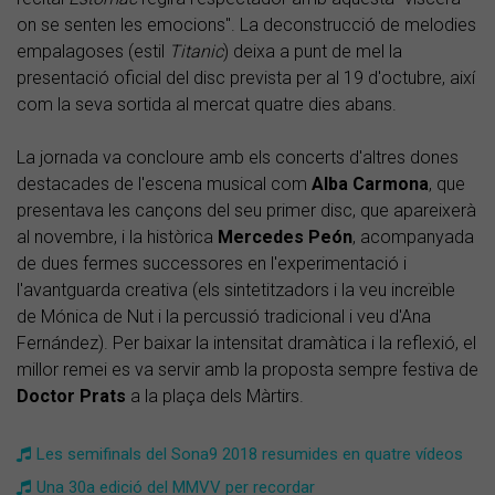
on se senten les emocions". La deconstrucció de melodies
empalagoses (estil
Titanic
) deixa a punt de mel la
presentació oficial del disc prevista per al 19 d'octubre, així
com la seva sortida al mercat quatre dies abans.
La jornada va concloure amb els concerts d'altres dones
destacades de l'escena musical com
Alba Carmona
, que
presentava les cançons del seu primer disc, que apareixerà
al novembre, i la històrica
Mercedes Peón
, acompanyada
de dues fermes successores en l'experimentació i
l'avantguarda creativa (els sintetitzadors i la veu increïble
de Mónica de Nut i la percussió tradicional i veu d'Ana
Fernández). Per baixar la intensitat dramàtica i la reflexió, el
millor remei es va servir amb la proposta sempre festiva de
Doctor Prats
a la plaça dels Màrtirs.
Les semifinals del Sona9 2018 resumides en quatre vídeos
Una 30a edició del MMVV per recordar