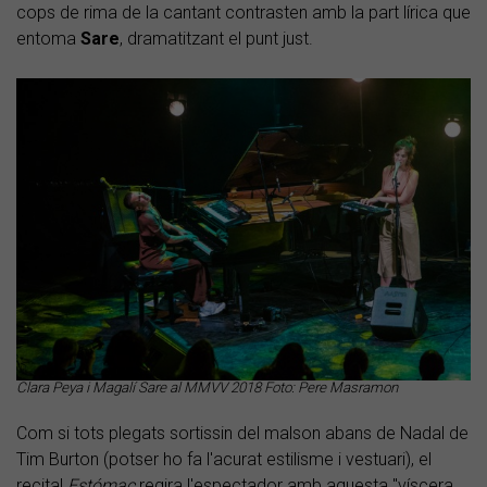
cops de rima de la cantant contrasten amb la part lírica que
entoma
Sare
, dramatitzant el punt just.
Clara Peya i Magalí Sare al MMVV 2018 Foto: Pere Masramon
Com si tots plegats sortissin del malson abans de Nadal de
Tim Burton (potser ho fa l'acurat estilisme i vestuari), el
recital
Estómac
regira l'espectador amb aquesta "víscera