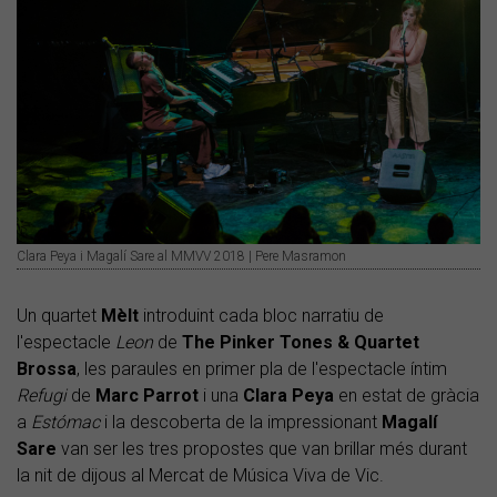
Clara Peya i Magalí Sare al MMVV 2018 | Pere Masramon
Un quartet
Mèlt
introduint cada bloc narratiu de
l'espectacle
Leon
de
The Pinker Tones & Quartet
Brossa
, les paraules en primer pla de l'espectacle íntim
Refugi
de
Marc Parrot
i una
Clara Peya
en estat de gràcia
a
Estómac
i la descoberta de la impressionant
Magalí
Sare
van ser les tres propostes que van brillar més durant
la nit de dijous al Mercat de Música Viva de Vic.