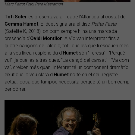
Marc Parrot Foto: Pere Masramon
Toti Soler
es presentava al Teatre l'Atlàntida al costat de
Gemma Humet
. El duet signa ara el disc
Petita Festa
(Satélite K, 2018), on com sempre hi ha una marcada
presència d'
Ovidi Montllor
. A Vic van interpretar fins a
quatre cançons de l'alcoià, tot i que les que li escauen més
a la veu lírica i esplèndida d'
Humet
són "Teresa" i "Perquè
vull", ja que les altres dues, "La cançó del cansat" i "Va com
va", creixen més quan l'intèrpret té un component dramàtic
eixut que la veu clara d'
Humet
no té en el seu registre
actual, cosa que tampoc necessita perquè té un bon camp
per córrer.