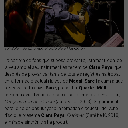
Toti Soler i Gemma Humet. Foto: Pere Masramon
La carrera de fons que suposa provar l'ajustament ideal de
la veu amb el seu instrument és terrent de
Clara Peya
, que
després de provar cantants de tots els registres ha trobat
en la formació actual i la veu de
Magalí Sare
l'alquimia que
buscava de fa anys.
Sare
, present al
Quartet Mèlt
,
presenta avui divendres a Vic el seu primer disc en solitari,
Cançons d'amor i dimoni
(autoeditat, 2018). Segurament
perquè no és pas llunyana la temàtica d'aquest i del vuitè
disc que presenta
Clara Peya
,
Estómac
(Satélite K, 2018),
el miracle sincrònic s'ha produït.