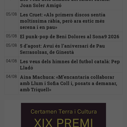
Joan Soler Amigó
Les Cruet: «Als primers discos sentia
05/08
moltíssima ràbia, però ara estic més
serena i en pau»
El punk-pop de Beni Dolores al Sona9 2026
05/08
5 d'agost: Avui és l'aniversari de Pau
05/08
Serrasolsas, de Ginestà
Les veus dels himnes del futbol català: Pep
04/08
Lladó
Aina Machuca: «M'encantaria col·laborar
04/08
amb Llum i Sofia Coll i, posats a demanar,
amb Triquell»