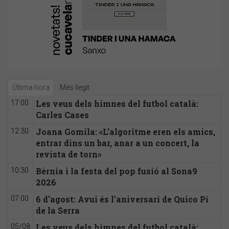
Última hora
Més llegit
Les veus dels himnes del futbol català:
17:00
Carles Cases
Joana Gomila: «L’algoritme eren els amics,
12:30
entrar dins un bar, anar a un concert, la
revista de torn»
Bèrnia i la festa del pop fusió al Sona9
10:30
2026
6 d'agost: Avui és l'aniversari de Quico Pi
07:00
de la Serra
Les veus dels himnes del futbol català:
05/08