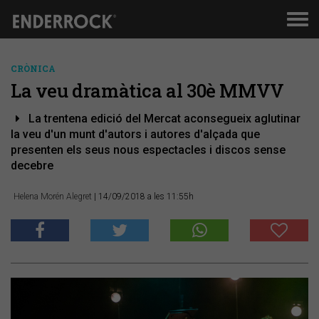
Men
de
nav
CRÒNICA
La veu dramàtica al 30è MMVV
La trentena edició del Mercat aconsegueix aglutinar
la veu d'un munt d'autors i autores d'alçada que
presenten els seus nous espectacles i discos sense
decebre
Helena Morén Alegret
| 14/09/2018 a les 11:55h