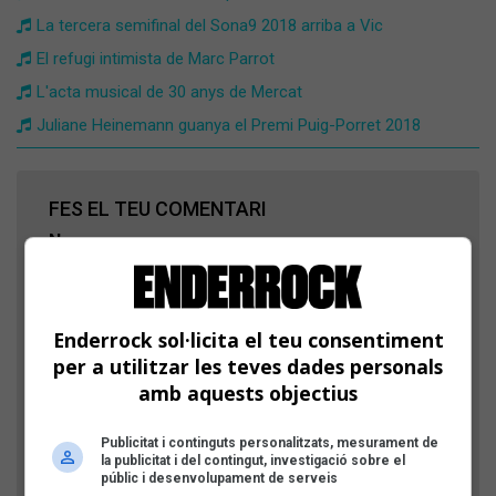
La tercera semifinal del Sona9 2018 arriba a Vic
El refugi intimista de Marc Parrot
L'acta musical de 30 anys de Mercat
Juliane Heinemann guanya el Premi Puig-Porret 2018
FES EL TEU COMENTARI
Nom
Títol
Enderrock sol·licita el teu consentiment
per a utilitzar les teves dades personals
amb aquests objectius
Comentari
Publicitat i continguts personalitzats, mesurament de
la publicitat i del contingut, investigació sobre el
públic i desenvolupament de serveis