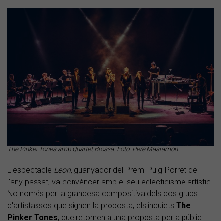
The Pinker Tones amb Quartet Brossa. Foto: Pere Masramon
L'espectacle
Leon
, guanyador del Premi Puig-Porret de
l'any passat, va convèncer amb el seu eclecticisme artístic.
No només per la grandesa compositiva dels dos grups
d'artistassos que signen la proposta, els inquiets
The
Pinker Tones
,
que retornen a una proposta per a públic