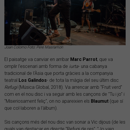
Joan Colomo Foto: Pere Masramon
El paisatge va canviar en arribar
Marc Parrot
, que va
omplir l'escenari amb forma de
iurta
- una cabanya
tradicional de l'Àsia que porta gràcies a la companyia
teatral
Los Galindos
- de tota la màgia del seu últim disc
Refugi
(Música Global, 2018). Va arrencar amb "Fruit verd"
com en el nou disc i va seguir amb les cançons de "Tu i jo" i
"Miseriosament feliç", on no apareixien els
Blaumut
(que sí
que col·laboren a l'àlbum).
Sis cançons més del nou disc van sonar a Vic dijous (de les
quals van destacar en directe "Refugi de res", "Jo vaig