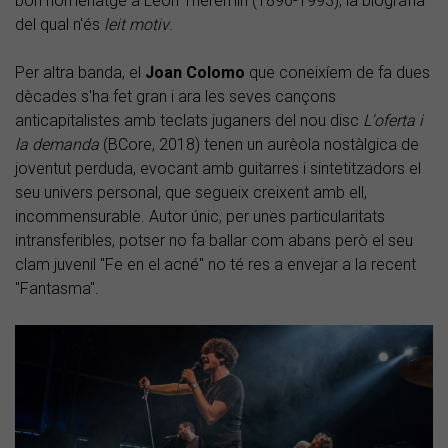
bon homenatge a Léon Théremin (1896-1993), la biografia
del qual n'és
leit motiv
.
Per altra banda, el
Joan Colomo
que coneixíem de fa dues
dècades s'ha fet gran i ara les seves cançons
anticapitalistes amb teclats juganers del nou disc
L'oferta i
la demanda
(BCore, 2018) tenen un aurèola nostàlgica de
joventut perduda, evocant amb guitarres i sintetitzadors el
seu univers personal, que segueix creixent amb ell,
incommensurable. Autor únic, per unes particularitats
intransferibles, potser no fa ballar com abans però el seu
clam juvenil "Fe en el acné" no té res a envejar a la recent
"Fantasma".