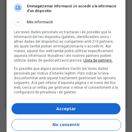
Emmagatzemar informació i/o accedir a la informació
d’un dispositiu
Més informació
Les teves dades personals es tractaran i és possible que la
informació del teu dispositiu (galetes, identificadors únics i
altres dades del dispositiu) es comparteixi amb 210 partners,
els quals també podran emmagatzemar-la o accedir-hi. Així
Comprovació: escriu l'any actual, amb 4 xifres
mateix, aquest lloc web també podrà utilitzar específicament
aquesta informació. Nosaltres i els nostres partners podem
utilitzar dades de geolocalització precisa.
Llista de partners.
És possible que alguns proveïdors tractin les teves dades
D'aquesta manera, verifiquem que el teu comentari
personals per motius d'interès legítim. Pots indicar la teva
disconformitat amb aquest tractament gestionant les opcions
no l'envia un robot publicitari.
següents. A la part inferior d'aquesta pàgina o al menú del lloc
web, cerca un enllaç per gestionar o retirar el consentiment a la
configuració de privadesa i de galetes.
Acceptar
No consentir