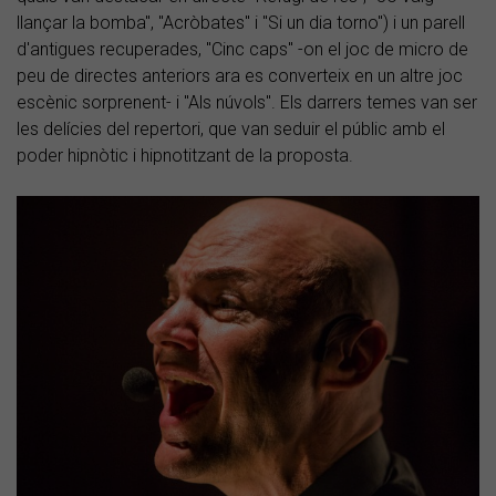
llançar la bomba", "Acròbates" i "Si un dia torno") i un parell
d'antigues recuperades, "Cinc caps" -on el joc de micro de
peu de directes anteriors ara es converteix en un altre joc
escènic sorprenent- i "Als núvols". Els darrers temes van ser
les delícies del repertori, que van seduir el públic amb el
poder hipnòtic i hipnotitzant de la proposta.