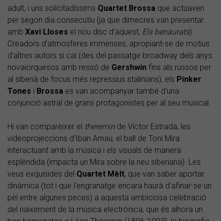
adult, i uns solicitadíssims
Quartet Brossa
que actuaven
per segon dia consecutiu (ja que dimecres van presentar
amb
Xavi Lloses
el nou disc d'aquest,
Els benaurats
).
Creadors d'atmosferes immenses, apropiant-se de motius
d'altres autors si cal (des del passatge broadway dels anys
novaiorquesos amb ressó de
Gershwin
fins als russos per
al siberià de focus més repressius stalinians), els
Pinker
Tones
i
Brossa
es van acompanyar també d'una
conjunció astral de grans protagonistes per al seu musical.
Hi van comparèixer el
theremin
de Víctor Estrada, les
videoprojeccions d'Iban Arnau, el ball de Toni Mira
interactuant amb la música i els visuals de manera
esplèndida (impacta un Mira sobre la neu siberiana). Les
veus exquisides del
Quartet Mèlt
, que van saber aportar
dinàmica (tot i que l'engranatge encara haurà d'afinar-se un
pèl entre algunes peces) a aquesta ambiciosa celebració
del naixement de la música electrònica, que és alhora un