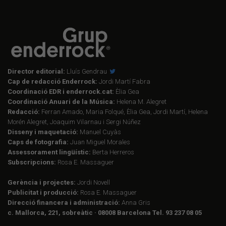
Director editorial:
Lluís Gendrau
Cap de redacció Enderrock:
Jordi Martí Fabra
Coordinació EDR i enderrock.cat:
Èlia Gea
Coordinació Anuari de la Música:
Helena M. Alegret
Redacció:
Ferran Amado, Maria Folqué, Èlia Gea, Jordi Martí, Helena
Morén Alegret, Joaquim Vilarnau i Sergi Núñez
Disseny i maquetació:
Manuel Cuyàs
Caps de fotografia:
Juan Miguel Morales
Assessorament lingüístic:
Berta Herreros
Subscripcions:
Rosa E. Massaguer
Gerència i projectes:
Jordi Novell
Publicitat i producció:
Rosa E. Massaguer
Direcció financera i administració:
Anna Gris
c. Mallorca, 221, sobreàtic · 08008 Barcelona Tel. 93 237 08 05