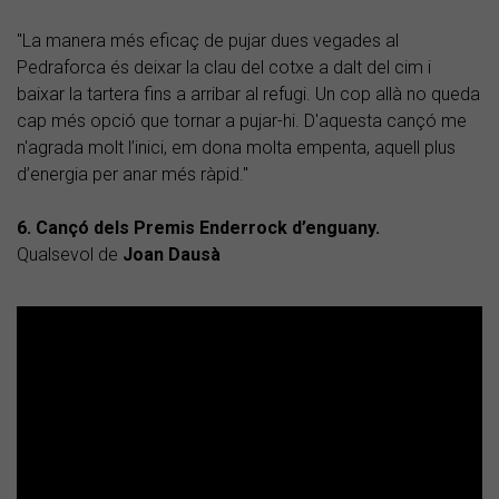
"La manera més eficaç de pujar dues vegades al
Pedraforca és deixar la clau del cotxe a dalt del cim i
baixar la tartera fins a arribar al refugi. Un cop allà no queda
cap més opció que tornar a pujar-hi. D'aquesta cançó me
n'agrada molt l’inici, em dona molta empenta, aquell plus
d’energia per anar més ràpid."
6. Cançó dels Premis Enderrock d’enguany.
Qualsevol de
Joan Dausà