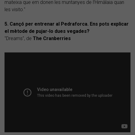
mateixa que em donen les muntanyes de l’Himàlaia quan
les visito."
5. Cançó per entrenar al Pedraforca. Ens pots explicar
el mètode de pujar-lo dues vegades?
"Dreams", de
The Cranberries