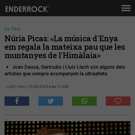
Men
de
nav
LA TRIA
Núria Picas: «La música d'Enya
em regala la mateixa pau que les
muntanyes de l'Himàlaia»
Joan Dausà, Gertrudis i Lluís Llach són alguns dels
artistes que sempre acompanyen la ultraatleta
Judith Fierro
| 15/05/2019 a les 11:40h