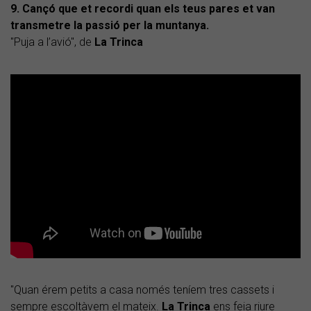
9. Cançó que et recordi quan els teus pares et van
transmetre la passió per la muntanya.
"Puja a l’avió", de
La Trinca
"Quan érem petits a casa només teníem tres cassets i
sempre escoltàvem el mateix.
La Trinca
ens feia riure