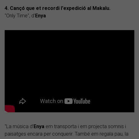
4. Cançó que et recordi l'expedició al Makalu.
"Only Time", d'
Enya
"La música d’
Enya
em transporta i em projecta somnis i
paisatges encara per conquerir. També em regala pau, la