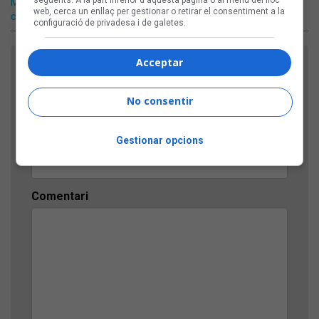
següents. A la part inferior d'aquesta pàgina o al menú del lloc
Mercury és una bestialitat que l'ésser humà no pot
web, cerca un enllaç per gestionar o retirar el consentiment a la
comprendre»
configuració de privadesa i de galetes.
Acceptar
FES EL TEU COMENTARI
Nom
No consentir
Gestionar opcions
Títol
Comentari