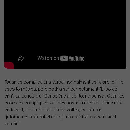
"Quan es complica una cursa, normalment es fa silenci i no
escolto música, però podria ser perfectament "El so del
cim". La cançó diu: 'Consciència, sento, no penso'. Quan les
coses es compliquen val més posar la ment en blanc i tirar
endavant, no cal donar-hi més voltes, cal sumar
quilòmetres malgrat el dolor, fins a arribar a acariciar el
somni."