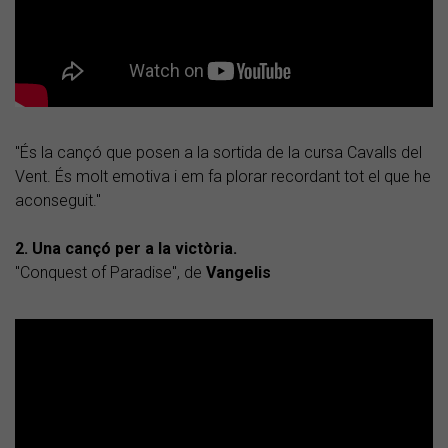
"És la cançó que posen a la sortida de la cursa Cavalls del
Vent. És molt emotiva i em fa plorar recordant tot el que he
aconseguit."
2. Una cançó per a la victòria.
"Conquest of Paradise", de
Vangelis