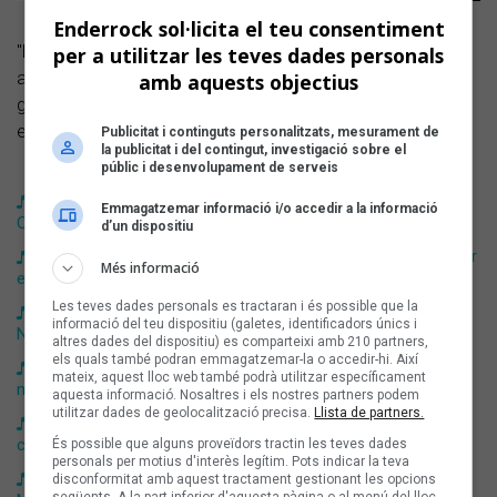
Enderrock sol·licita el teu consentiment
"És evident que les
ultra trails
no les corro sola, així que
per a utilitzar les teves dades personals
abans d'emprendre la sortida, l'escolto pensant en tota la
amb aquests objectius
gent que és al meu costat i em segueix. Corro per mi i per
ells."
Publicitat i continguts personalitzats, mesurament de
la publicitat i del contingut, investigació sobre el
públic i desenvolupament de serveis
Júlia Barceló: «M'agrada molt el viatge vital que ha fet Miley
Emmagatzemar informació i/o accedir a la informació
Cyrus, de nena Disney a adulta amb magnestisme»
d’un dispositiu
Núria Bòtia: «Paul McCartney és un referent a l’hora de tocar
Més informació
el baix»
Les teves dades personals es tractaran i és possible que la
Oriol Rodríguez: «A partir del moment en què vaig sentir
informació del teu dispositiu (galetes, identificadors únics i
Nirvana ja res no va ser el mateix»
altres dades del dispositiu) es comparteixi amb 210 partners,
els quals també podran emmagatzemar-la o accedir-hi. Així
Miquel Vilella: «La cançó que provoca empatia fa el món
mateix, aquest lloc web també podrà utilitzar específicament
més gran»
aquesta informació. Nosaltres i els nostres partners podem
utilitzar dades de geolocalització precisa.
Llista de partners.
Cris Juanico: «Ningú imaginaria que m'agraden algunes
cançons de Rocío Jurado»
És possible que alguns proveïdors tractin les teves dades
personals per motius d'interès legítim. Pots indicar la teva
Ann Perelló: «La combinació de David Bowie i Freddie
disconformitat amb aquest tractament gestionant les opcions