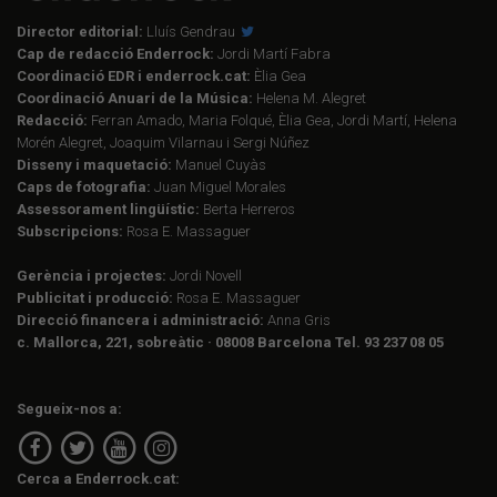
Director editorial:
Lluís Gendrau
Cap de redacció Enderrock:
Jordi Martí Fabra
Coordinació EDR i enderrock.cat:
Èlia Gea
Coordinació Anuari de la Música:
Helena M. Alegret
Redacció:
Ferran Amado, Maria Folqué, Èlia Gea, Jordi Martí, Helena
Morén Alegret, Joaquim Vilarnau i Sergi Núñez
Disseny i maquetació:
Manuel Cuyàs
Caps de fotografia:
Juan Miguel Morales
Assessorament lingüístic:
Berta Herreros
Subscripcions:
Rosa E. Massaguer
Gerència i projectes:
Jordi Novell
Publicitat i producció:
Rosa E. Massaguer
Direcció financera i administració:
Anna Gris
c. Mallorca, 221, sobreàtic · 08008 Barcelona Tel. 93 237 08 05
Segueix-nos a:
Cerca a Enderrock.cat: