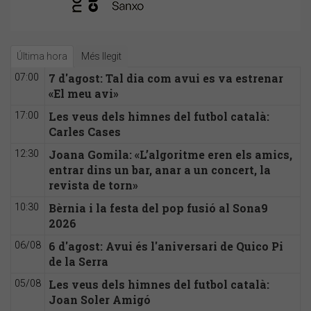
Última hora
Més llegit
7 d'agost: Tal dia com avui es va estrenar
07:00
«El meu avi»
Les veus dels himnes del futbol català:
17:00
Carles Cases
Joana Gomila: «L’algoritme eren els amics,
12:30
entrar dins un bar, anar a un concert, la
revista de torn»
Bèrnia i la festa del pop fusió al Sona9
10:30
2026
6 d'agost: Avui és l'aniversari de Quico Pi
06/08
de la Serra
Les veus dels himnes del futbol català:
05/08
Joan Soler Amigó