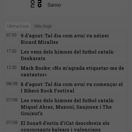
Última hora
Més llegit
9 d'agost: Tal dia com avui va néixer
07:00
Ricard Miralles
Les veus dels himnes del futbol català:
17:00
Deskarats
Mark Boske: «No m’agrada etiquetar-me de
12:30
cantautor»
8 d'agost: Tal dia com avui va començar el
08/08
I Biberó Rock Festival
Les veus dels himnes del futbol català:
07/08
Miquel Abras, Mazoni, Sanjosex i The
Gruixut’s
El Sona9 d'estiu d'iCat descobreix els
07/08
concursants balears i valencians