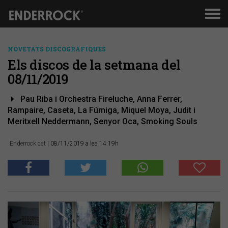
Men
de
nav
NOVETATS DISCOGRÀFIQUES
Els discos de la setmana del
08/11/2019
Pau Riba i Orchestra Fireluche, Anna Ferrer,
Rampaire, Caseta, La Fúmiga, Miquel Moya, Judit i
Meritxell Neddermann, Senyor Oca, Smoking Souls
Enderrock.cat
| 08/11/2019 a les 14:19h