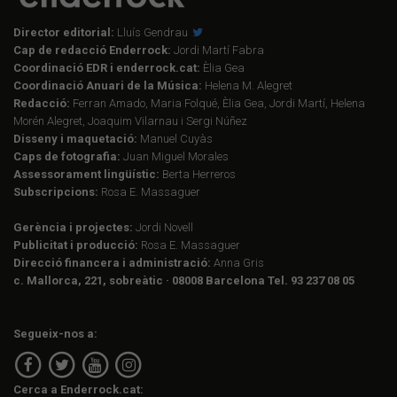
Director editorial:
Lluís Gendrau
Cap de redacció Enderrock:
Jordi Martí Fabra
Coordinació EDR i enderrock.cat:
Èlia Gea
Coordinació Anuari de la Música:
Helena M. Alegret
Redacció:
Ferran Amado, Maria Folqué, Èlia Gea, Jordi Martí, Helena
Morén Alegret, Joaquim Vilarnau i Sergi Núñez
Disseny i maquetació:
Manuel Cuyàs
Caps de fotografia:
Juan Miguel Morales
Assessorament lingüístic:
Berta Herreros
Subscripcions:
Rosa E. Massaguer
Gerència i projectes:
Jordi Novell
Publicitat i producció:
Rosa E. Massaguer
Direcció financera i administració:
Anna Gris
c. Mallorca, 221, sobreàtic · 08008 Barcelona Tel. 93 237 08 05
Segueix-nos a:
Cerca a Enderrock.cat: