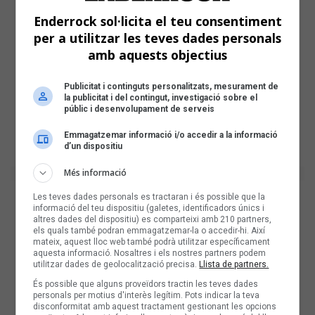
Enderrock sol·licita el teu consentiment
per a utilitzar les teves dades personals
amb aquests objectius
Publicitat i continguts personalitzats, mesurament de
la publicitat i del contingut, investigació sobre el
públic i desenvolupament de serveis
Emmagatzemar informació i/o accedir a la informació
d’un dispositiu
Més informació
Les teves dades personals es tractaran i és possible que la
informació del teu dispositiu (galetes, identificadors únics i
altres dades del dispositiu) es comparteixi amb 210 partners,
els quals també podran emmagatzemar-la o accedir-hi. Així
mateix, aquest lloc web també podrà utilitzar específicament
aquesta informació. Nosaltres i els nostres partners podem
utilitzar dades de geolocalització precisa.
Llista de partners.
És possible que alguns proveïdors tractin les teves dades
personals per motius d'interès legítim. Pots indicar la teva
disconformitat amb aquest tractament gestionant les opcions