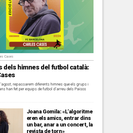
les Cases
 dels himnes del futbol català:
Cases
d'agost, repassarem diferents himnes que els grups i
ans han fet per equips de futbol d'arreu dels Països
Joana Gomila: «L’algoritme
eren els amics, entrar dins
un bar, anar a un concert, la
revista de torn»