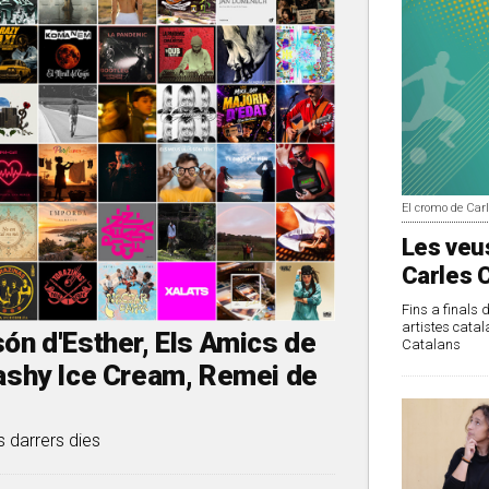
El cromo de Car
Les veus
Carles 
Fins a finals 
artistes catal
ón d'Esther, Els Amics de
Catalans
lashy Ice Cream, Remei de
s darrers dies