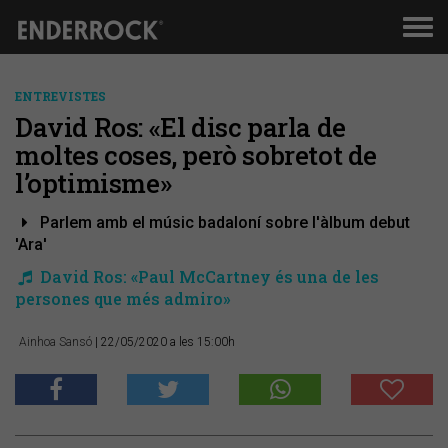
Men
de
nav
ENTREVISTES
David Ros: «El disc parla de
moltes coses, però sobretot de
l’optimisme»
Parlem amb el músic badaloní sobre l'àlbum debut
'Ara'
David Ros: «Paul McCartney és una de les
persones que més admiro»
Ainhoa Sansó
| 22/05/2020 a les 15:00h