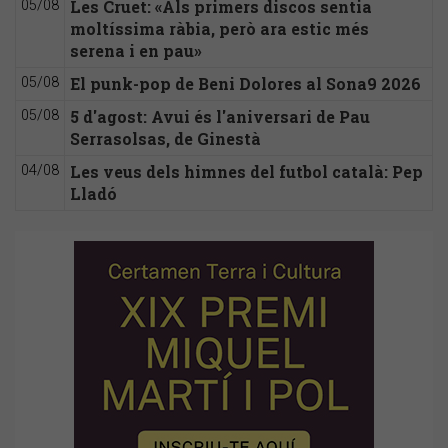
Les Cruet: «Als primers discos sentia
05/08
moltíssima ràbia, però ara estic més
serena i en pau»
El punk-pop de Beni Dolores al Sona9 2026
05/08
5 d'agost: Avui és l'aniversari de Pau
05/08
Serrasolsas, de Ginestà
Les veus dels himnes del futbol català: Pep
04/08
Lladó