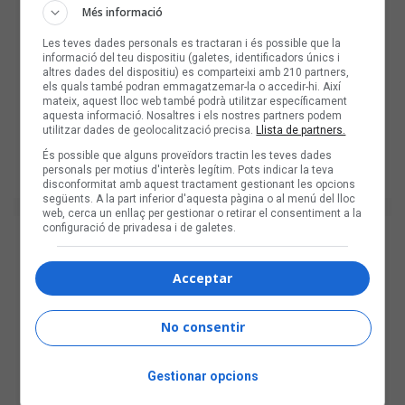
Més informació
Les teves dades personals es tractaran i és possible que la
informació del teu dispositiu (galetes, identificadors únics i
altres dades del dispositiu) es comparteixi amb 210 partners,
els quals també podran emmagatzemar-la o accedir-hi. Així
mateix, aquest lloc web també podrà utilitzar específicament
aquesta informació. Nosaltres i els nostres partners podem
utilitzar dades de geolocalització precisa.
Llista de partners.
És possible que alguns proveïdors tractin les teves dades
personals per motius d'interès legítim. Pots indicar la teva
disconformitat amb aquest tractament gestionant les opcions
següents. A la part inferior d'aquesta pàgina o al menú del lloc
web, cerca un enllaç per gestionar o retirar el consentiment a la
configuració de privadesa i de galetes.
Acceptar
No consentir
Gestionar opcions