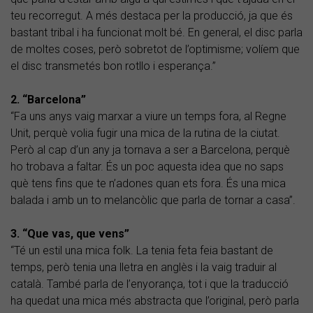
teu recorregut. A més destaca per la producció, ja que és
bastant tribal i ha funcionat molt bé. En general, el disc parla
de moltes coses, però sobretot de l’optimisme; volíem que
el disc transmetés bon rotllo i esperança.”
2. “Barcelona”
“Fa uns anys vaig marxar a viure un temps fora, al Regne
Unit, perquè volia fugir una mica de la rutina de la ciutat.
Però al cap d’un any ja tornava a ser a Barcelona, perquè
ho trobava a faltar. És un poc aquesta idea que no saps
què tens fins que te n’adones quan ets fora. És una mica
balada i amb un to melancòlic que parla de tornar a casa”.
3. “Que vas, que vens”
“Té un estil una mica folk. La tenia feta feia bastant de
temps, però tenia una lletra en anglès i la vaig traduir al
català. També parla de l’enyorança, tot i que la traducció
ha quedat una mica més abstracta que l’original, però parla