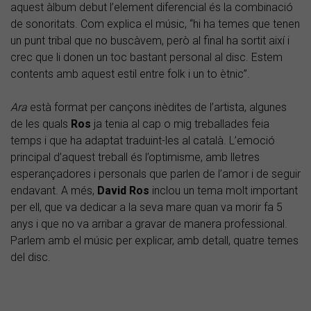
aquest àlbum debut l’element diferencial és la combinació
de sonoritats. Com explica el músic, “hi ha temes que tenen
un punt tribal que no buscàvem, però al final ha sortit així i
crec que li donen un toc bastant personal al disc. Estem
contents amb aquest estil entre folk i un to ètnic”.
Ara
està format per cançons inèdites de l’artista, algunes
de les quals
Ros
ja tenia al cap o mig treballades feia
temps i que ha adaptat traduint-les al català. L’emoció
principal d’aquest treball és l’optimisme, amb lletres
esperançadores i personals que parlen de l’amor i de seguir
endavant. A més,
David Ros
inclou un tema molt important
per ell, que va dedicar a la seva mare quan va morir fa 5
anys i que no va arribar a gravar de manera professional.
Parlem amb el músic per explicar, amb detall, quatre temes
del disc.