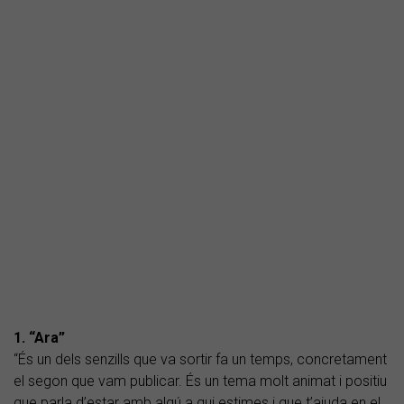
1. “Ara”
“És un dels senzills que va sortir fa un temps, concretament
el segon que vam publicar. És un tema molt animat i positiu
que parla d’estar amb algú a qui estimes i que t’ajuda en el