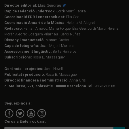
Director editorial:
Lluís Gendrau
Cap de redacció Enderrock:
Jordi Martí Fabra
Coordinació EDR i enderrock.cat:
Èlia Gea
Coordinació Anuari de la Música:
Helena M. Alegret
Redacció:
Ferran Amado, Maria Folqué, Èlia Gea, Jordi Martí, Helena
Morén Alegret, Joaquim Vilarnau i Sergi Núñez
Disseny i maquetació:
Manuel Cuyàs
Caps de fotografia:
Juan Miguel Morales
Assessorament lingüístic:
Berta Herreros
Subscripcions:
Rosa E. Massaguer
Gerència i projectes:
Jordi Novell
Publicitat i producció:
Rosa E. Massaguer
Direcció financera i administració:
Anna Gris
c. Mallorca, 221, sobreàtic · 08008 Barcelona Tel. 93 237 08 05
Segueix-nos a:
Cerca a Enderrock.cat: