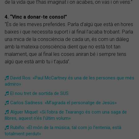
de la vida que t’has imaginat i on acabes, on vas i on vens.”
4. “Vinc a donar-te consol”
“És de les meves preferides. Parla d’algú que està en hores
baixes i que necessita suport i al final l’acaba trobant. Parla
una mica de la consciència de cada un, és com un diàleg
amb la mateixa consciència dient que no està tot tan
malament, que al final les coses aniran bé i sempre tens
algú que està amb tu i t’ajuda”.
David Ros: «Paul McCartney és una de les persones que més
admiro»
El nou tret de sortida de SUS
Carlos Sadness: «M'agrada el personatge de Jesús»
Alguer Miquel: «Si l’obra de Txarango és com una saga de
llibres, aquest n'és l’últim volum»
​Rubiño: «El món de la música, tal com jo l’entenia, està
totalment perdut»