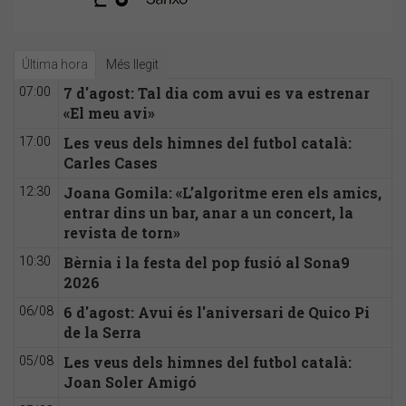
Última hora
Més llegit
7 d'agost: Tal dia com avui es va estrenar
07:00
«El meu avi»
Les veus dels himnes del futbol català:
17:00
Carles Cases
Joana Gomila: «L’algoritme eren els amics,
12:30
entrar dins un bar, anar a un concert, la
revista de torn»
Bèrnia i la festa del pop fusió al Sona9
10:30
2026
6 d'agost: Avui és l'aniversari de Quico Pi
06/08
de la Serra
Les veus dels himnes del futbol català:
05/08
Joan Soler Amigó