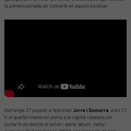
la primera jornada de concerts en aquest escenari.
Diumenge 27 pujaran a l'escenari
Jorra i Gomorra
, a les 12
h: el quartet manacorí aterra a la capital catalana per
portar-hi en directe el tercer i darrer àlbum,
Vellut i