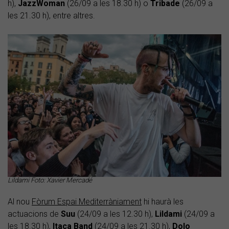
h),
JazzWoman
(26/09 a les 18.30 h) o
Tribade
(26/09 a
les 21.30 h), entre altres.
Lildami Foto: Xavier Mercadé
Al nou
Fòrum Espai Mediterràniament
hi haurà les
actuacions de
Suu
(24/09 a les 12.30 h),
Lildami
(24/09 a
les 18.30 h),
Itaca Band
(24/09 a les 21.30 h),
Dolo