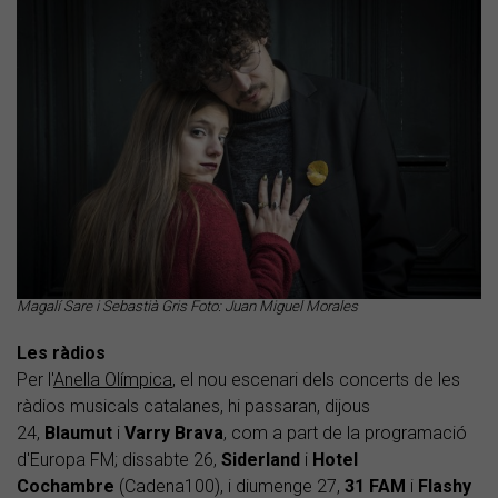
Magalí Sare i Sebastià Gris Foto: Juan Miguel Morales
Les ràdios
Per l'
Anella Olímpica
, el nou escenari dels concerts de les
ràdios musicals catalanes, hi passaran, dijous
24,
Blaumut
i
Varry Brava
, com a part de la programació
d'Europa FM; dissabte 26,
Siderland
i
Hotel
Cochambre
(Cadena100), i diumenge 27,
31 FAM
i
Flashy