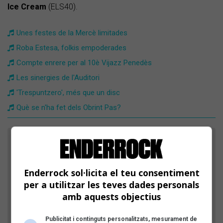
Ice Cream
(ELS40).
Unes festes de la Mercè limitades
Roba Estesa, folkis empoderades
Compte enrere per al 10è Vijazz Penedès
Les sinergies de l'Auditori
'Trespuntzero', més que un disc
Què se n'ha fet dels Obrint Pas?
FES EL TEU COMENTARI
Nom
Enderrock sol·licita el teu consentiment
per a utilitzar les teves dades personals
amb aquests objectius
Títol
Publicitat i continguts personalitzats, mesurament de