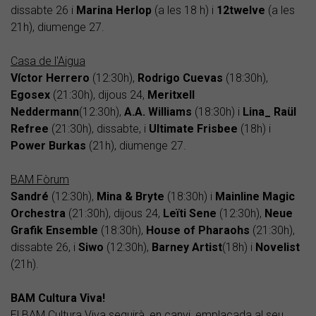
dissabte 26 i
Marina Herlop
(a les 18 h) i
12twelve
(a les
21h), diumenge 27.
Casa de l'Aigua
Víctor Herrero
(12:30h),
Rodrigo Cuevas
(18:30h),
Egosex
(21:30h), dijous 24,
Meritxell
Neddermann
(12:30h),
A.A. Williams
(18:30h) i
Lina_ Raül
Refree
(21:30h), dissabte, i
Ultimate Frisbee
(18h) i
Power Burkas
(21h), diumenge 27.
BAM Fòrum
Sandré
(12:30h),
Mina & Bryte
(18:30h) i
Mainline Magic
Orchestra
(21:30h), dijous 24,
Leïti Sene
(12:30h),
Neue
Grafik Ensemble
(18:30h),
House of Pharaohs
(21:30h),
dissabte 26, i
Siwo
(12:30h),
Barney Artist
(18h) i
Novelist
(21h).
BAM Cultura Viva!
El BAM Cultura Viva seguirà, en canvi, emplaçada al seu