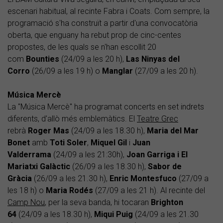
escenari habitual, al recinte Fabra i Coats. Com sempre, la
programació s'ha construït a partir d'una convocatòria
oberta, que enguany ha rebut prop de cinc-centes
propostes, de les quals se n'han escollit 20
com
Bounties
(24/09 a les 20 h),
Las Ninyas del
Corro
(26/09 a les 19 h) o
Manglar
(27/09 a les 20 h).
Música Mercè
La "Música Mercè" ha programat concerts en set indrets
diferents, d'allò més emblemàtics. El
Teatre Grec
rebrà
Roger Mas
(24/09 a les 18.30 h),
Maria del Mar
Bonet
amb
Toti Soler
,
Miquel Gil
i
Juan
Valderrama
(24/09 a les 21:30h),
Joan Garriga i El
Mariatxi Galàctic
(26/09 a les 18.30 h),
Sabor de
Gràcia
(26/09 a les 21.30 h),
Enric Montesfuco
(27/09 a
les 18 h) o
Maria Rodés
(27/09 a les 21 h). Al recinte del
Camp Nou
, per la seva banda, hi tocaran
Brighton
64
(24/09 a les 18.30 h),
Miqui Puig
(24/09 a les 21.30