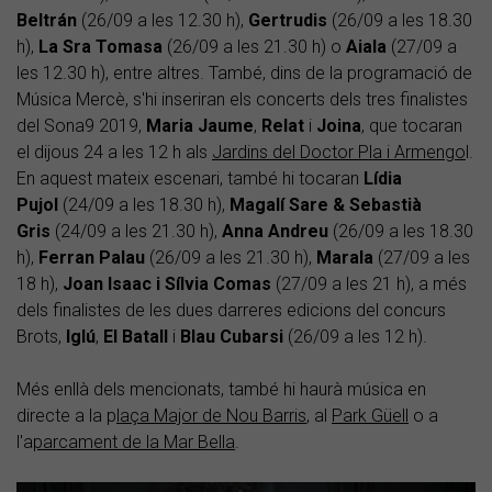
Beltrán
(26/09 a les 12.30 h),
Gertrudis
(26/09 a les 18.30
h),
La Sra Tomasa
(26/09 a les 21.30 h) o
Aiala
(27/09 a
les 12.30 h), entre altres. També, dins de la programació de
Música Mercè, s'hi inseriran els concerts dels tres finalistes
del Sona9 2019,
Maria Jaume
,
Relat
i
Joina
, que tocaran
el dijous 24 a les 12 h als
Jardins del Doctor Pla i Armengo
l.
En aquest mateix escenari, també hi tocaran
Lídia
Pujol
(24/09 a les 18.30 h),
Magalí Sare & Sebastià
Gris
(24/09 a les 21.30 h),
Anna Andreu
(26/09 a les 18.30
h),
Ferran Palau
(26/09 a les 21.30 h),
Marala
(27/09 a les
18 h),
Joan Isaac i Sílvia Comas
(27/09 a les 21 h), a més
dels finalistes de les dues darreres edicions del concurs
Brots,
Iglú
,
El Batall
i
Blau Cubarsi
(26/09 a les 12 h).
Més enllà dels mencionats, també hi haurà música en
directe a la p
laça Major de Nou Barris
, al
Park Güell
o a
l'a
parcament de la Mar Bella
.