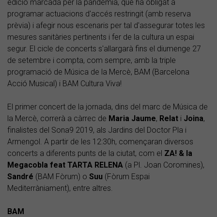
edició marcada per la pandèmia, que ha obligat a
programar actuacions d'accés restringit (amb reserva
prèvia) i afegir nous escenaris per tal d'assegurar totes les
mesures sanitàries pertinents i fer de la cultura un espai
segur. El cicle de concerts s'allargarà fins el diumenge 27
de setembre i compta, com sempre, amb la triple
programació de Música de la Mercè, BAM (Barcelona
Acció Musical) i BAM Cultura Viva!
El primer concert de la jornada, dins del marc de Música de
la Mercè, correrà a càrrec de
Maria Jaume
,
Relat
i
Joina
,
finalistes del Sona9 2019, als Jardins del Doctor Pla i
Armengol. A partir de les 12:30h, començaran diversos
concerts a diferents punts de la ciutat, com el
ZA! & la
Megacobla feat TARTA RELENA
(a Pl. Joan Coromines),
Sandré
(BAM Fòrum) o
Suu
(Fòrum Espai
Mediterràniament), entre altres.
BAM