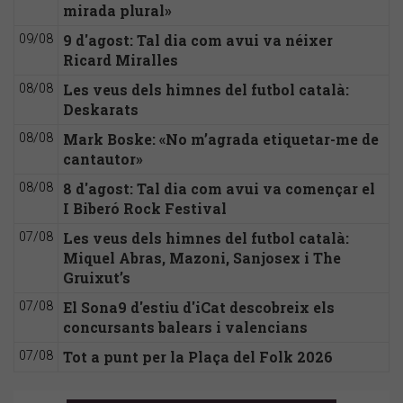
mirada plural»
9 d'agost: Tal dia com avui va néixer
09/08
Ricard Miralles
Les veus dels himnes del futbol català:
08/08
Deskarats
Mark Boske: «No m’agrada etiquetar-me de
08/08
cantautor»
8 d'agost: Tal dia com avui va començar el
08/08
I Biberó Rock Festival
Les veus dels himnes del futbol català:
07/08
Miquel Abras, Mazoni, Sanjosex i The
Gruixut’s
El Sona9 d'estiu d'iCat descobreix els
07/08
concursants balears i valencians
Tot a punt per la Plaça del Folk 2026
07/08