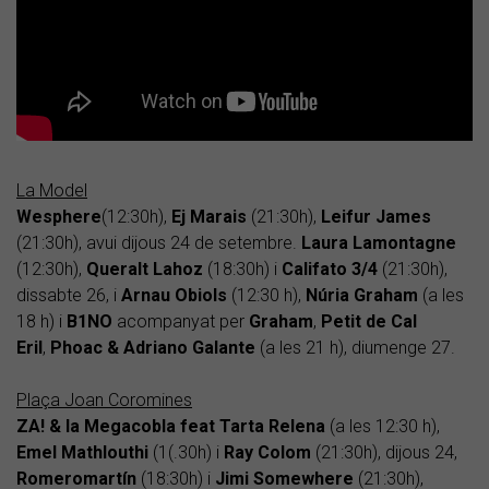
La Model
Wesphere
(12:30h),
Ej Marais
(21:30h),
Leifur James
(21:30h), avui dijous 24 de setembre.
Laura Lamontagne
(12:30h),
Queralt Lahoz
(18:30h) i
Califato
3/4
(21:30h),
dissabte 26, i
Arnau Obiols
(12:30 h),
Núria
Graham
(a les
18 h) i
B1NO
acompanyat per
Graham
,
Petit de Cal
Eril
,
Phoac & Adriano Galante
(a les 21 h), diumenge 27.
Plaça Joan Coromines
ZA! & la Megacobla feat Tarta Relena
(a les 12:30 h),
Emel Mathlouthi
(1(.30h) i
Ray Colom
(21:30h), dijous 24,
Romeromartín
(18:30h) i
Jimi Somewhere
(21:30h),