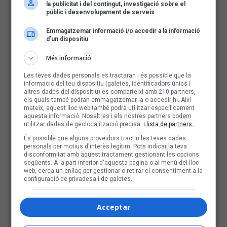
la publicitat i del contingut, investigació sobre el
Comentari
públic i desenvolupament de serveis
Emmagatzemar informació i/o accedir a la informació
d’un dispositiu
Més informació
Les teves dades personals es tractaran i és possible que la
informació del teu dispositiu (galetes, identificadors únics i
altres dades del dispositiu) es comparteixi amb 210 partners,
els quals també podran emmagatzemar-la o accedir-hi. Així
mateix, aquest lloc web també podrà utilitzar específicament
aquesta informació. Nosaltres i els nostres partners podem
utilitzar dades de geolocalització precisa.
Llista de partners.
Comprovació: escriu l'any actual, amb 4 xifres
És possible que alguns proveïdors tractin les teves dades
personals per motius d'interès legítim. Pots indicar la teva
disconformitat amb aquest tractament gestionant les opcions
següents. A la part inferior d'aquesta pàgina o al menú del lloc
web, cerca un enllaç per gestionar o retirar el consentiment a la
D'aquesta manera, verifiquem que el teu comentari
configuració de privadesa i de galetes.
no l'envia un robot publicitari.
Acceptar