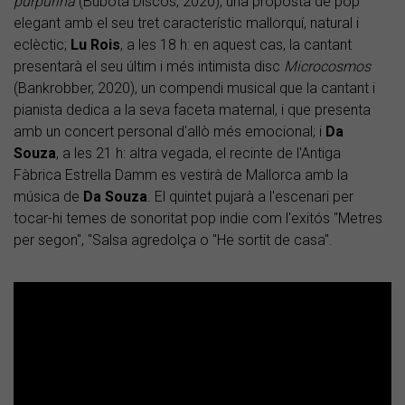
purpurina
(Bubota Discos, 2020), una proposta de pop
elegant amb el seu tret característic mallorquí, natural i
eclèctic;
Lu Rois
, a les 18 h: en aquest cas, la cantant
presentarà el seu últim i més intimista disc
Microcosmos
(Bankrobber, 2020), un compendi musical que la cantant i
pianista dedica a la seva faceta maternal, i que presenta
amb un concert personal d'allò més emocional; i
Da
Souza
, a les 21 h: altra vegada, el recinte de l'Antiga
Fàbrica Estrella Damm es vestirà de Mallorca amb la
música de
Da Souza
. El quintet pujarà a l'escenari per
tocar-hi temes de sonoritat pop indie com l'exitós "Metres
per segon", "Salsa agredolça o "He sortit de casa".