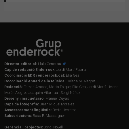
Director editorial:
Lluís Gendrau
Cap de redacció Enderrock:
Jordi Martí Fabra
Coordinació EDR i enderrock.cat:
Èlia Gea
Coordinació Anuari de la Música:
Helena M. Alegret
Redacció:
Ferran Amado, Maria Folqué, Èlia Gea, Jordi Martí, Helena
Morén Alegret, Joaquim Vilarnau i Sergi Núñez
Disseny i maquetació:
Manuel Cuyàs
Caps de fotografia:
Juan Miguel Morales
Assessorament lingüístic:
Berta Herreros
Subscripcions:
Rosa E. Massaguer
Gerència i projectes:
Jordi Novell