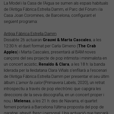
La Model i la Casa de l'Aigua se sumen als espais habituals
de l'Antiga Fàbrica Estrella Damm, el Parc del Fòrum i la
Casa Joan Coromines, de Barcelona, configurant el
següent programa:
Antiga Fàbrica Estrella Damm
Dissabte 26 actuaran
Grauwi & Marta Cascales
, a les
12:30 h: el duet format per Carla Gimeno (
The Crab
Apples
) i Marta Cascales, presentarà al BAM noves
cançons del seu projecte de pop intimista i minimalista en
un concert acústic;
Renaldo & Clara
, a les 18 h: la banda
liderada per la lleidatana Clara Viñals s'enfilarà a l'escenari
de l'Antiga Fàbrica Estrella Damm per presentar el seu últim
àlbum
L'amor fa calor
(Primavera Labels, 2020), un retrat
introspectiu a través de pop electrònic que capgira les
direccions de la seva discografia, en un concert proper i
nou; i
Melenas
, a les 21 h: des de Navarra, el quartet
femení portarà a Barcelona l'última proposta del pop de
garatge, atrevit, fresc i personal. Una actuació que tancarà