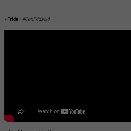
- Frida
- #ConFridació