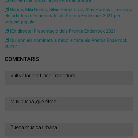
Guillermina Motta, la primera cantautora
Buhos, Miki Núñez, Sílvia Pérez Cruz, Stay Homas i Txarango
els artistes més nominats als Premis Enderrock 2021 per
votació popular
[En directe] Presentació dels Premis Enderrock 2021
Qui són els nominats a millor artista als Premis Enderrock
2021?
COMENTARIS
Vull votar per Lírica Trobadors
Muy buena ,que ritmo
Buena música urbana