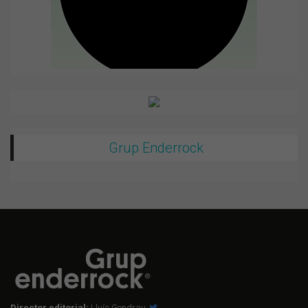
Grup Enderrock
Director editorial:
Lluís Gendrau