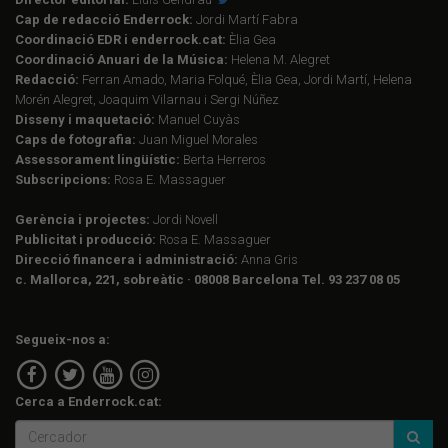
Cap de redacció Enderrock:
Jordi Martí Fabra
Coordinació EDR i enderrock.cat:
Èlia Gea
Coordinació Anuari de la Música:
Helena M. Alegret
Redacció:
Ferran Amado, Maria Folqué, Èlia Gea, Jordi Martí, Helena
Morén Alegret, Joaquim Vilarnau i Sergi Núñez
Disseny i maquetació:
Manuel Cuyàs
Caps de fotografia:
Juan Miguel Morales
Assessorament lingüístic:
Berta Herreros
Subscripcions:
Rosa E. Massaguer
Gerència i projectes:
Jordi Novell
Publicitat i producció:
Rosa E. Massaguer
Direcció financera i administració:
Anna Gris
c. Mallorca, 221, sobreàtic · 08008 Barcelona Tel. 93 237 08 05
Segueix-nos a:
Cerca a Enderrock.cat: