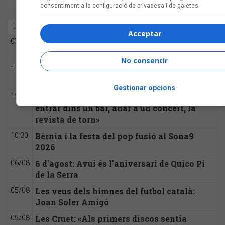
consentiment a la configuració de privadesa i de galetes.
Última hora
Més llegit
Acceptar
7 d'agost: Tal dia com avui es va estrenar
07:00
«El meu avi»
No consentir
Les veus dels himnes del futbol català:
17:00
Carles Cases
Gestionar opcions
Joana Gomila: «L’algoritme eren els amics,
12:30
entrar dins un bar, anar a un concert, la
revista de torn»
Bèrnia i la festa del pop fusió al Sona9
10:30
2026
6 d'agost: Avui és l'aniversari de Quico Pi
06/08
de la Serra
Les veus dels himnes del futbol català:
05/08
Joan Soler Amigó
Les Cruet: «Als primers discos sentia
05/08