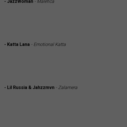
- JazzWoman
- Maléfica
- Katta Lana
- Emotional Katta
- Lil Russia & Jahzzmvn
- Zalamera