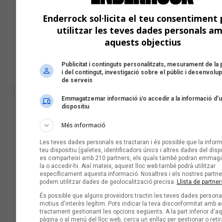
Enderrock sol·licita el teu consentiment 
utilitzar les teves dades personals a
aquests objectius
Publicitat i continguts personalitzats, mesurament de la p
i del contingut, investigació sobre el públic i desenvol
de serveis
Emmagatzemar informació i/o accedir a la informació d’
dispositiu
Més informació
Les teves dades personals es tractaran i és possible que la inform
teu dispositiu (galetes, identificadors únics i altres dades del dispo
es comparteixi amb 210 partners, els quals també podran emmag
la o accedir-hi. Així mateix, aquest lloc web també podrà utilitzar
específicament aquesta informació. Nosaltres i els nostres partne
podem utilitzar dades de geolocalització precisa.
Llista de partner
És possible que alguns proveïdors tractin les teves dades persona
motius d'interès legítim. Pots indicar la teva disconformitat amb 
tractament gestionant les opcions següents. A la part inferior d'a
pàgina o al menú del lloc web, cerca un enllaç per gestionar o retir