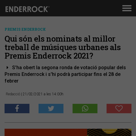
Men
de
nav
PREMIS ENDERROCK
Qui són els nominats al millor
treball de músiques urbanes als
Premis Enderrock 2021?
S'ha obert la segona ronda de votació popular dels
Premis Enderrock i s'hi podrà participar fins el 28 de
febrer
Redacció
| 21/02/2021 a les 14:00h