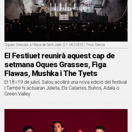
Oques Grasses a l’Ítaca de Sant Joan (21.06.2025) | Txus Garcia
El Festiuet reunirà aquest cap de
setmana Oques Grasses, Figa
Flawas, Mushka i The Tyets
El 18 i 19 de juliol, Salou acollirà una nova edició del festival
| També hi actuaran Julieta, Els Catarres, Buhos, Adala o
Green Valley