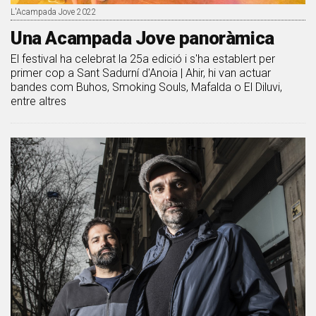
L'Acampada Jove 2022
Una Acampada Jove panoràmica
El festival ha celebrat la 25a edició i s'ha establert per
primer cop a Sant Sadurní d'Anoia | Ahir, hi van actuar
bandes com Buhos, Smoking Souls, Mafalda o El Diluvi,
entre altres