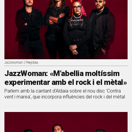
Jazzwoman | Peejotaa
JazzWoman: «M’abellia moltíssim
experimentar amb el rock i el mètal»
Parlem amb la cantant d'Aldaia sobre el nou disc 'Contra
vent i marea', que incorpora influències del rock i del mètal