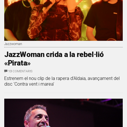
Jazzwoman
​JazzWoman crida a la rebel·lió
«Pirata»
13
COMENTARIS
Estrenem el nou clip de la rapera d’Aldaia, avançament del
disc 'Contra vent i marea'