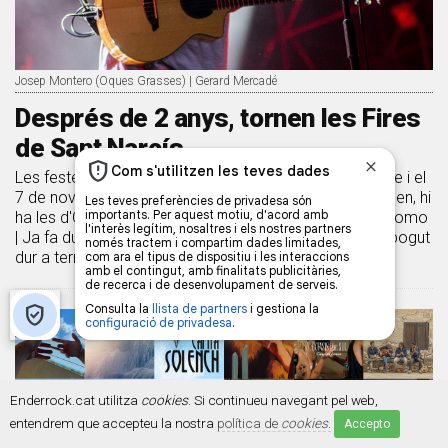
Josep Montero (Oques Grasses) | Gerard Mercadé
Després de 2 anys, tornen les Fires
de Sant Narcís
Les festes gironines se celebraran entre el 28 d’octubre i el
7 de novembre | Entre les actuacions que s’hi programen, hi
ha les d'Oques Grasses, Zoo, Roba Estesa o Joan Colomo
| Ja fa dues edicions que les Fires de Girona no s’han pogut
dur a terme amb normalitat
Enderrock.cat utilitza
cookies
. Si continueu navegant pel web,
entendrem que accepteu la nostra
política de
cookies
.
Accepto