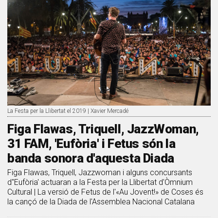
La Festa per la Llibertat el 2019 | Xavier Mercadé
Figa Flawas, Triquell, JazzWoman,
31 FAM, 'Eufòria' i Fetus són la
banda sonora d'aquesta Diada
Figa Flawas, Triquell, Jazzwoman i alguns concursants
d''Eufòria' actuaran a la Festa per la Llibertat d'Òmnium
Cultural | La versió de Fetus de l'«Au Jovent!» de Coses és
la cançó de la Diada de l'Assemblea Nacional Catalana