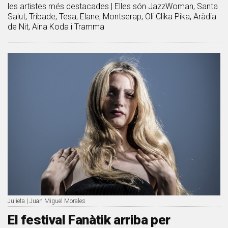
les artistes més destacades | Elles són JazzWoman, Santa
Salut, Tribade, Tesa, Elane, Montserap, Oli Clika Pika, Aràdia
de Nit, Aina Koda i Tramma
Julieta | Juan Miguel Morales
El festival Fanàtik arriba per