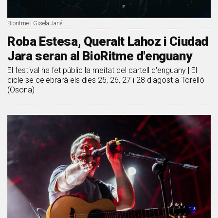
Bioritme | Gisela Jané
Roba Estesa, Queralt Lahoz i Ciudad
Jara seran al BioRitme d'enguany
El festival ha fet públic la meitat del cartell d'enguany | El
cicle se celebrarà els dies 25, 26, 27 i 28 d'agost a Torelló
(Osona)