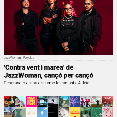
JazzWoman | Peejotaa
'Contra vent i marea' de
JazzWoman, cançó per cançó
Desgranem el nou disc amb la cantant d'Aldaia