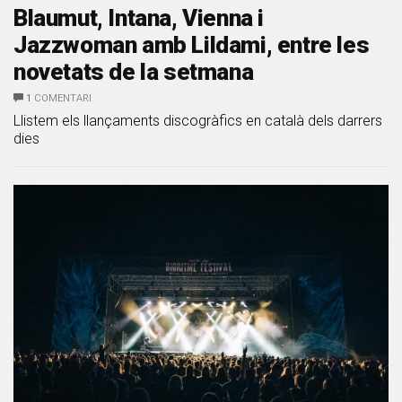
Blaumut, Intana, Vienna i
Jazzwoman amb Lildami, entre les
novetats de la setmana
1
COMENTARI
Llistem els llançaments discogràfics en català dels darrers
dies