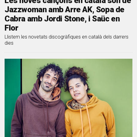
Les noves cançons en català són de
Jazzwoman amb Arre AK, Sopa de
Cabra amb Jordi Stone, i Saüc en
Flor
Llistem les novetats discogràfiques en català dels darrers
dies