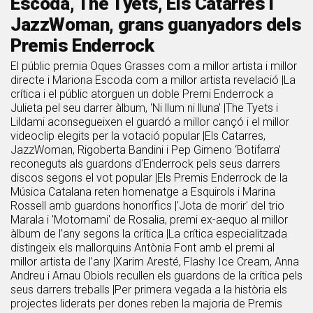
Escoda, The Tyets, Els Catarres i
JazzWoman, grans guanyadors dels
Premis Enderrock
El públic premia Oques Grasses com a millor artista i millor
directe i Mariona Escoda com a millor artista revelació |La
crítica i el públic atorguen un doble Premi Enderrock a
Julieta pel seu darrer àlbum, 'Ni llum ni lluna' |The Tyets i
Lildami aconsegueixen el guardó a millor cançó i el millor
videoclip elegits per la votació popular |Els Catarres,
JazzWoman, Rigoberta Bandini i Pep Gimeno ‘Botifarra’
reconeguts als guardons d'Enderrock pels seus darrers
discos segons el vot popular |Els Premis Enderrock de la
Música Catalana reten homenatge a Esquirols i Marina
Rossell amb guardons honorífics |'Jota de morir' del trio
Marala i 'Motomami' de Rosalia, premi ex-aequo al millor
àlbum de l’any segons la crítica |La crítica especialitzada
distingeix els mallorquins Antònia Font amb el premi al
millor artista de l’any |Xarim Aresté, Flashy Ice Cream, Anna
Andreu i Arnau Obiols recullen els guardons de la crítica pels
seus darrers treballs |Per primera vegada a la història els
projectes liderats per dones reben la majoria de Premis