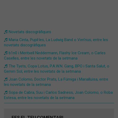
Novetats discogràfiques
Maria Cinta, Pupil·les, La Ludwig Band o Ven'nus, entre les
novetats discogràfiques
b1n0 i Meritxell Neddermann, Flashy Ice Cream, o Carles
Caselles, entre les novetats de la setmana
The Tyets, Copa Lotus, P.A.W.N. Gang, BPO i Santa Salut, o
Gemm Sol, entre les novetats de la setmana
Joan Colomo, Doctor Prats, La Fúmiga i Marialluïsa, entre
les novetats de la setmana
Sopa de Cabra, Suu i Carlos Sadness, Joan Colomo, o Roba
Estesa, entre les novetats de la setmana
FES EL TEU COMENTARI