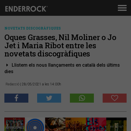
Men
de
nav
NOVETATS DISCOGRÀFIQUES
Oques Grasses, Nil Moliner o Jo
Jet i Maria Ribot entre les
novetats discogràfiques
​Llistem els nous llançaments en català dels últims
dies
Redacció
| 28/05/2021 a les 14:00h