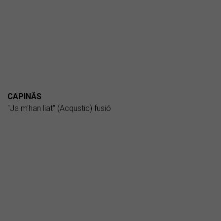
CAPINÂS
"Ja m'han liat" (Acqustic) fusió