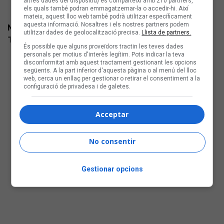
altres dades del dispositiu) es comparteixi amb 210 partners,
els quals també podran emmagatzemar-la o accedir-hi. Així
mateix, aquest lloc web també podrà utilitzar específicament
aquesta informació. Nosaltres i els nostres partners podem
NINOT
utilitzar dades de geolocalització precisa.
Llista de partners.
"L'animal" (autoeditat) pop-rock
És possible que alguns proveïdors tractin les teves dades
personals per motius d'interès legítim. Pots indicar la teva
disconformitat amb aquest tractament gestionant les opcions
següents. A la part inferior d'aquesta pàgina o al menú del lloc
web, cerca un enllaç per gestionar o retirar el consentiment a la
configuració de privadesa i de galetes.
Acceptar
No consentir
Gestionar opcions