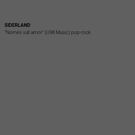
SIDERLAND
"Només vull amor" (U98 Music) pop-rock