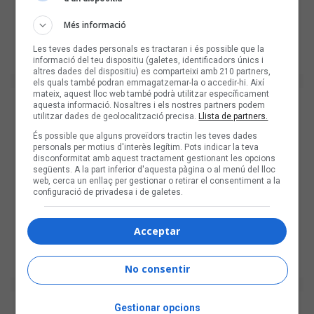
Més informació
Les teves dades personals es tractaran i és possible que la
informació del teu dispositiu (galetes, identificadors únics i
altres dades del dispositiu) es comparteixi amb 210 partners,
els quals també podran emmagatzemar-la o accedir-hi. Així
mateix, aquest lloc web també podrà utilitzar específicament
aquesta informació. Nosaltres i els nostres partners podem
utilitzar dades de geolocalització precisa.
Llista de partners.
És possible que alguns proveïdors tractin les teves dades
personals per motius d'interès legítim. Pots indicar la teva
disconformitat amb aquest tractament gestionant les opcions
següents. A la part inferior d'aquesta pàgina o al menú del lloc
web, cerca un enllaç per gestionar o retirar el consentiment a la
configuració de privadesa i de galetes.
Acceptar
No consentir
Gestionar opcions