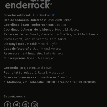
Director editorial:
Lluís Gendrau
Cap de redacció Enderrock:
Jordi Martí Fabra
Coordinació EDR i enderrock.cat:
Èlia Gea
Coordinació Anuari de la Música:
Helena M. Alegret
Redacció:
Ferran Amado, Maria Folqué, Èlia Gea, Jordi Martí, Helena
Morén Alegret, Joaquim Vilarnau i Sergi Núñez
Disseny i maquetació:
Manuel Cuyàs
Caps de fotografia:
Juan Miguel Morales
Assessorament lingüístic:
Berta Herreros
Subscripcions:
Rosa E. Massaguer
Gerència i projectes:
Jordi Novell
Publicitat i producció:
Rosa E. Massaguer
Direcció financera i administració:
Anna Gris
c. Mallorca, 221, sobreàtic · 08008 Barcelona Tel. 93 237 08 05
Segueix-nos a: