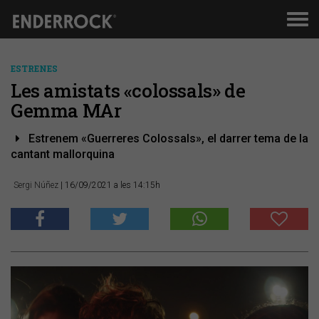
Men
de
nav
ESTRENES
Les amistats «colossals» de
Gemma MAr
Estrenem «Guerreres Colossals», el darrer tema de la
cantant mallorquina
Sergi Núñez
| 16/09/2021 a les 14:15h