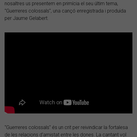
nosaltres us presentem en primícia el seu últim tema,
"Guerreres colossals", una cançó enregistrada i produïda
per Jaume Gelabert.
"Guerreres colossals" és un crit per reivindicar la fortalesa
de les relacions d'amistat entre les dones. La cantant vol