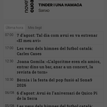
Última hora
Més llegit
7 d'agost: Tal dia com avui es va estrenar
07:00
«El meu avi»
Les veus dels himnes del futbol català:
17:00
Carles Cases
Joana Gomila: «L’algoritme eren els amics,
12:30
entrar dins un bar, anar a un concert, la
revista de torn»
Bèrnia i la festa del pop fusió al Sona9
10:30
2026
6 d'agost: Avui és l'aniversari de Quico Pi
06/08
de la Serra
Les veus dels himnes del futbol català:
05/08