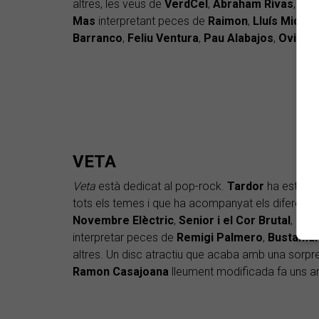
altres, les veus de
VerdCel
,
Abraham Rivas
,
Nés
Mas
interpretant peces de
Raimon
,
Lluís Miquel
Barranco
,
Feliu Ventura
,
Pau Alabajos
,
Ovidi M
VETA
Veta
està dedicat al pop-rock.
Tardor
ha estat el
tots els temes i que ha acompanyat els diferents 
Novembre Elèctric
,
Senior i el Cor Brutal
,
Neus
interpretar peces de
Remigi Palmero
,
Bustama
altres. Un disc atractiu que acaba amb una sorpre
Ramon Casajoana
lleument modificada fa uns a