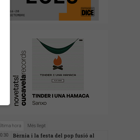
Última hora
Més llegit
Bèrnia i la festa del pop fusió al
0:30