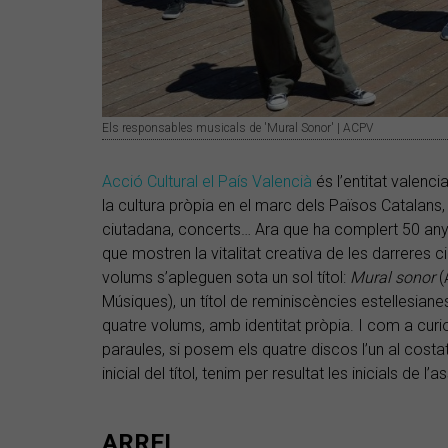
Els responsables musicals de 'Mural Sonor' | ACPV
Acció Cultural el País Valencià
és l’entitat valenci
la cultura pròpia en el marc dels Països Catalans
ciutadana, concerts… Ara que ha complert 50 anys
que mostren la vitalitat creativa de les darreres 
volums s’apleguen sota un sol títol:
Mural sonor
(
Músiques), un títol de reminiscències estellesianes
quatre volums, amb identitat pròpia. I com a curio
paraules, si posem els quatre discos l’un al costat 
inicial del títol, tenim per resultat les inicials de 
ARREL