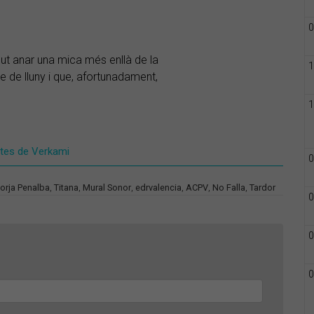
0
ut anar una mica més enllà de la
1
 de lluny i que, afortunadament,
1
stes de Verkami
0
Borja Penalba
,
Titana
,
Mural Sonor
,
edrvalencia
,
ACPV
,
No Falla
,
Tardor
0
0
0