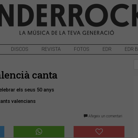
DISCOS
REVISTA
FOTOS
EDR
EDR 
alencià canta
elebrar els seus 50 anys
tants valencians
Afegeix un comentari