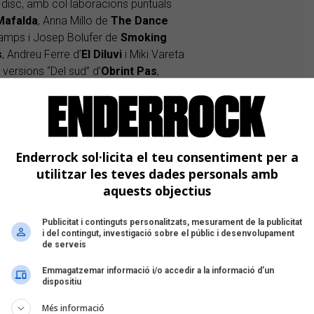
l disc, amb col·laboracions puntuals
Mafalda
, Anna Millo de
The Dance
Camps i Josep Bolufer de
Smoking
s
, Andreu Ferre d’
El Diluvi
i Miki Vareta
 versions “Del sud” d’
Obrint Pas
,
rs
, per posar tres exemples ben
Enderrock sol·licita el teu consentiment per a
utilitzar les teves dades personals amb
aquests objectius
Publicitat i continguts personalitzats, mesurament de la publicitat
i del contingut, investigació sobre el públic i desenvolupament
de serveis
 de 19 cançons que abracen més de
es i Borja Penalba
, que han estat els
Emmagatzemar informació i/o accedir a la informació d’un
dispositiu
othom s’hi sentís representat, bé amb
tri. Així al disc s'hi senten, entre
Més informació