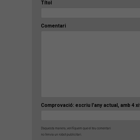
Títol
Comentari
Comprovació: escriu l'any actual, amb 4 x
D'aquesta manera, verifiquem que el teu comentari
no l'envia un robot publicitari.