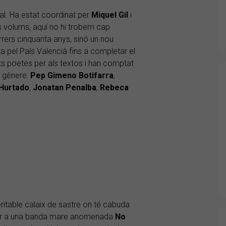
nal. Ha estat coordinat per
Miquel Gil
i
es volums, aquí no hi trobem cap
rers cinquanta anys, sinó un nou
a pel País Valencià fins a completar el
ts poetes per als textos i han comptat
l gènere:
Pep Gimeno Botifarra
,
Hurtado
,
Jonatan Penalba
,
Rebeca
eritable calaix de sastre on té cabuda
 per a una banda mare anomenada
No