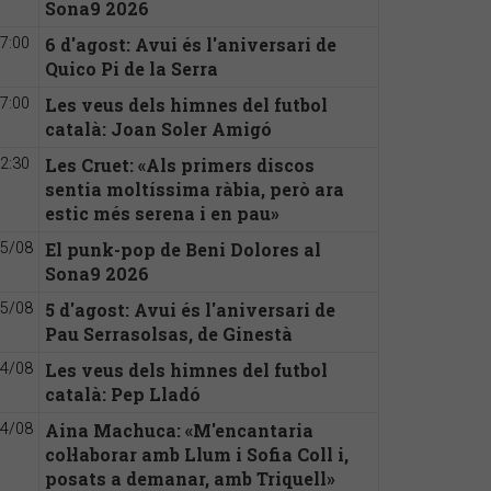
Sona9 2026
6 d'agost: Avui és l'aniversari de
7:00
Quico Pi de la Serra
Les veus dels himnes del futbol
7:00
català: Joan Soler Amigó
Les Cruet: «Als primers discos
2:30
sentia moltíssima ràbia, però ara
estic més serena i en pau»
El punk-pop de Beni Dolores al
5/08
Sona9 2026
5 d'agost: Avui és l'aniversari de
5/08
Pau Serrasolsas, de Ginestà
Les veus dels himnes del futbol
4/08
català: Pep Lladó
Aina Machuca: «M'encantaria
4/08
col·laborar amb Llum i Sofia Coll i,
posats a demanar, amb Triquell»