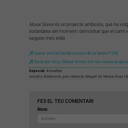
Mural Sonor
és un projecte ambiciós, que ha volg
instantània del moment i demostrar que el camí ve
segueix més enllà.
Quina serà la banda sonora de la tardor? (III)
Rock per Xics i Mural Sonor són les noves propo
Especial:
Actualitat
Arxivat a:
Enderrock
,
país valencià
,
Miquel Gil
,
Mireia Vives i 
FES EL TEU COMENTARI
Nom