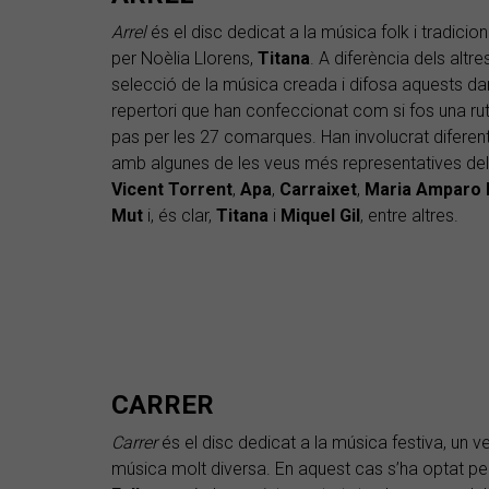
Arrel
és el disc dedicat a la música folk i tradicio
per Noèlia Llorens,
Titana
. A diferència dels altr
selecció de la música creada i difosa aquests dar
repertori que han confeccionat com si fos una rut
pas per les 27 comarques. Han involucrat diferen
amb algunes de les veus més representatives de
Vicent Torrent
,
Apa
,
Carraixet
,
Maria Amparo 
Mut
i, és clar,
Titana
i
Miquel Gil
, entre altres.
CARRER
Carrer
és el disc dedicat a la música festiva, un v
música molt diversa. En aquest cas s’ha optat