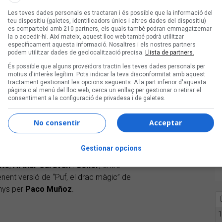
tor Mont
,
Laura Esparza
i
Hugo
Les teves dades personals es tractaran i és possible que la informació del
,
Maria del Carme Girau
,
Carles
teu dispositiu (galetes, identificadors únics i altres dades del dispositiu)
ontllor
,
Clara Andrés
, etc.
es comparteixi amb 210 partners, els quals també podran emmagatzemar-
la o accedir-hi. Així mateix, aquest lloc web també podrà utilitzar
específicament aquesta informació. Nosaltres i els nostres partners
podem utilitzar dades de geolocalització precisa.
Llista de partners.
És possible que alguns proveïdors tractin les teves dades personals per
motius d'interès legítim. Pots indicar la teva disconformitat amb aquest
tractament gestionant les opcions següents. A la part inferior d'aquesta
pàgina o al menú del lloc web, cerca un enllaç per gestionar o retirar el
consentiment a la configuració de privadesa i de galetes.
No consentir
Acceptar
 grup que ha servit de fil conductor en
cantants (
Esther
,
Tenda
,
Júlia
,
Gestionar opcions
 Ferri
,
Smoking Souls
…) per
nte
,
Arthur Caravan
i
Gener
, entre
nent versió de “Puf, el drac màgic” de
nys per
Paco Muñoz
.
1