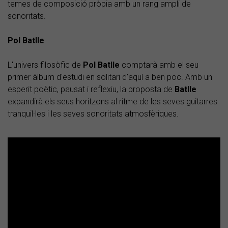
temes de composició pròpia amb un rang ampli de
sonoritats.
Pol Batlle
L'univers filosòfic de
Pol Batlle
comptarà amb el seu
primer àlbum d'estudi en solitari d'aquí a ben poc. Amb un
esperit poètic, pausat i reflexiu, la proposta de
Batlle
expandirà els seus horitzons al ritme de les seves guitarres
tranquil·les i les seves sonoritats atmosfèriques.