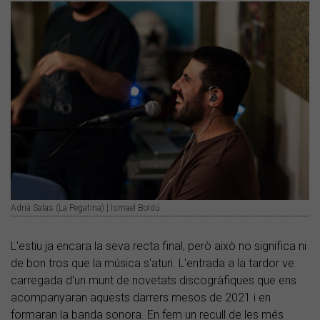
Adrià Salas (La Pegatina) | Ismael Boldú
L'estiu ja encara la seva recta final, però això no significa ni
de bon tros que la música s'aturi. L'entrada a la tardor ve
carregada d'un munt de novetats discogràfiques que ens
acompanyaran aquests darrers mesos de 2021 i en
formaran la banda sonora. En fem un recull de les més