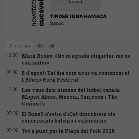
Última hora
Més llegit
Mark Boske: «No m’agrada etiquetar-me de
12:30
cantautor»
8 d'agost: Tal dia com avui va començar el
07:00
I Biberó Rock Festival
Les veus dels himnes del futbol català:
17:00
Miquel Abras, Mazoni, Sanjosex i The
Gruixut’s
El Sona9 d'estiu d'iCat descobreix els
07/08
concursants balears i valencians
Tot a punt per la Plaça del Folk 2026
07/08