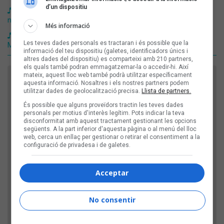
d’un dispositiu
El Petit de Cal Eril, Roger Mas, Les Buch o Intana, entre les
novetats de la setmana
Més informació
Reïna, Roger Mas, Pantaleó o Fetitxe 13 amb Bittah i Toni
Les teves dades personals es tractaran i és possible que la
Mejías, entre les novetats de la setmana
informació del teu dispositiu (galetes, identificadors únics i
altres dades del dispositiu) es comparteixi amb 210 partners,
els quals també podran emmagatzemar-la o accedir-hi. Així
mateix, aquest lloc web també podrà utilitzar específicament
FES EL TEU COMENTARI
aquesta informació. Nosaltres i els nostres partners podem
utilitzar dades de geolocalització precisa.
Llista de partners.
Nom
És possible que alguns proveïdors tractin les teves dades
personals per motius d'interès legítim. Pots indicar la teva
disconformitat amb aquest tractament gestionant les opcions
següents. A la part inferior d'aquesta pàgina o al menú del lloc
Títol
web, cerca un enllaç per gestionar o retirar el consentiment a la
configuració de privadesa i de galetes.
Comentari
Acceptar
No consentir