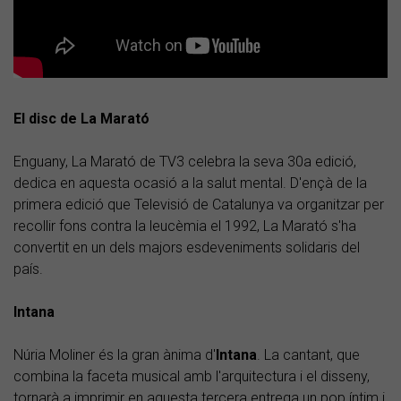
El disc de La Marató
Enguany, La Marató de TV3 celebra la seva 30a edició,
dedica en aquesta ocasió a la salut mental. D'ençà de la
primera edició que Televisió de Catalunya va organitzar per
recollir fons contra la leucèmia el 1992, La Marató s'ha
convertit en un dels majors esdeveniments solidaris del
país.
Intana
Núria Moliner és la gran ànima d'
Intana
. La cantant, que
combina la faceta musical amb l'arquitectura i el disseny,
tornarà a imprimir en aquesta tercera entrega un pop íntim i