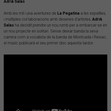
Adrià Salas
Amb les mil i una aventures de
La Pegatina
a les espatlles,
i múltiples col·laboracions amb desenes d'artistes,
Adrià
Salas
ha decidit prendre un nou rumb per a embarcar-se en
un nou projecte en solitari. Sense deixar banda la seva
carrera com a vocalista de la banda de Montcada i Reixac,
el músic publicarà el seu primer disc aquesta tardor.