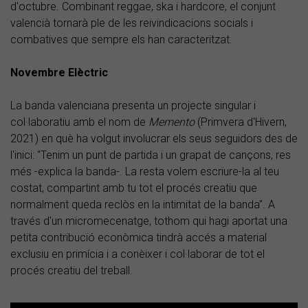
d'octubre. Combinant reggae, ska i hardcore, el conjunt
valencià tornarà ple de les reivindicacions socials i
combatives que sempre els han caracteritzat.
Novembre Elèctric
La banda valenciana presenta un projecte singular i
col·laboratiu amb el nom de
Memento
(Primvera d'Hivern,
2021) en què ha volgut involucrar els seus seguidors des de
l'inici: "Tenim un punt de partida i un grapat de cançons, res
més -explica la banda-. La resta volem escriure-la al teu
costat, compartint amb tu tot el procés creatiu que
normalment queda reclòs en la intimitat de la banda". A
través d'un micromecenatge, tothom qui hagi aportat una
petita contribució econòmica tindrà accés a material
exclusiu en primícia i a conèixer i col·laborar de tot el
procés creatiu del treball.