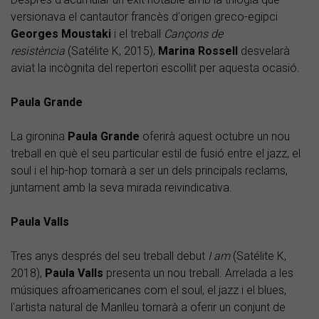
versionava el cantautor francès d'origen greco-egipci
Georges Moustaki
i el treball
Cançons de
resistència
(Satélite K, 2015),
Marina Rossell
desvelarà
aviat la incògnita del repertori escollit per aquesta ocasió.
Paula Grande
La gironina
Paula Grande
oferirà aquest octubre un nou
treball en què el seu particular estil de fusió entre el jazz, el
soul i el hip-hop tornarà a ser un dels principals reclams,
juntament amb la seva mirada reivindicativa.
Paula Valls
Tres anys després del seu treball debut
I am
(Satélite K,
2018),
Paula Valls
presenta un nou treball. Arrelada a les
músiques afroamericanes com el soul, el jazz i el blues,
l'artista natural de Manlleu tornarà a oferir un conjunt de