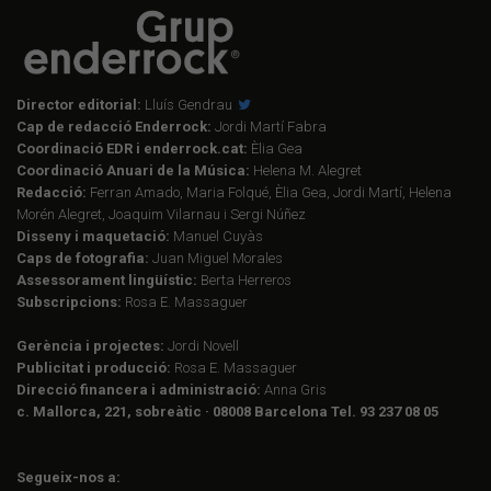
Director editorial:
Lluís Gendrau
Cap de redacció Enderrock:
Jordi Martí Fabra
Coordinació EDR i enderrock.cat:
Èlia Gea
Coordinació Anuari de la Música:
Helena M. Alegret
Redacció:
Ferran Amado, Maria Folqué, Èlia Gea, Jordi Martí, Helena
Morén Alegret, Joaquim Vilarnau i Sergi Núñez
Disseny i maquetació:
Manuel Cuyàs
Caps de fotografia:
Juan Miguel Morales
Assessorament lingüístic:
Berta Herreros
Subscripcions:
Rosa E. Massaguer
Gerència i projectes:
Jordi Novell
Publicitat i producció:
Rosa E. Massaguer
Direcció financera i administració:
Anna Gris
c. Mallorca, 221, sobreàtic · 08008 Barcelona Tel. 93 237 08 05
Segueix-nos a: