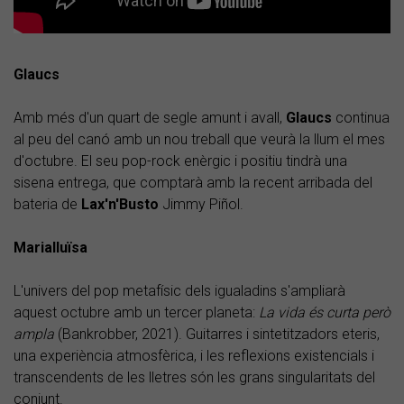
Glaucs
Amb més d'un quart de segle amunt i avall,
Glaucs
continua
al peu del canó amb un nou treball que veurà la llum el mes
d'octubre. El seu pop-rock enèrgic i positiu tindrà una
sisena entrega, que comptarà amb la recent arribada del
bateria de
Lax'n'Busto
Jimmy Piñol.
Marialluïsa
L'univers del pop metafísic dels igualadins s'ampliarà
aquest octubre amb un tercer planeta:
La vida és curta però
ampla
(Bankrobber, 2021). Guitarres i sintetitzadors eteris,
una experiència atmosfèrica, i les reflexions existencials i
transcendents de les lletres són les grans singularitats del
conjunt.