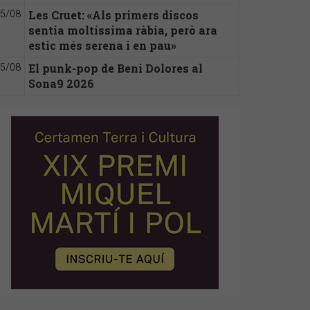
Les Cruet: «Als primers discos
5/08
sentia moltíssima ràbia, però ara
estic més serena i en pau»
El punk-pop de Beni Dolores al
5/08
Sona9 2026