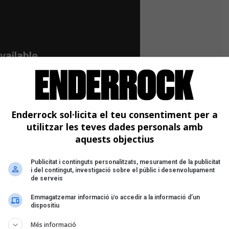
Enderrock sol·licita el teu consentiment per a
utilitzar les teves dades personals amb
aquests objectius
Publicitat i continguts personalitzats, mesurament de la publicitat
i del contingut, investigació sobre el públic i desenvolupament
de serveis
es de les peces del repertori i com
als de cada cançó. "La primera cançó del
Emmagatzemar informació i/o accedir a la informació d’un
dispositiu
gua
, que va ser el meu gran mestre;
anjament original i la formació original
Més informació