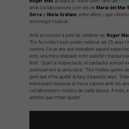
Roger
Mas
actuarà al Teatre Grec -dins del
Festi
amb col·laboracions com les de
Maria del Mar 
Serra
o
Núria
Graham
, entre altres, i que oferi
recorregut musical.
Amb el concert a punt de celebrar-se,
Roger
Ma
"Em fa molta il·lusió poder celebrar els 25 anys 
carrera. Fa un any que treballem aquest espectacle
estic una mica atabalat, estic satisfet i tranquil p
feta". Quant a l'espectacle, el cantautor solsoní e
extensament la seva obra. "Tinc moltes ganes de 
gent que m'ha ajudat al llarg d'aquests anys. Trob
interessant repassar la meva carrera amb els arra
col·laboradors i músics de cada època. A més, é
artistes que m'han ajudat".