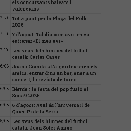
els concursants balears i
valencians
Tot a punt per la Plaça del Folk
2:30
2026
7 d'agost: Tal dia com avui es va
7:00
estrenar «El meu avi»
Les veus dels himnes del futbol
7:00
català: Carles Cases
Joana Gomila: «L’algoritme eren els
6/08
amics, entrar dins un bar, anar a un
concert, la revista de torn»
Bèrnia i la festa del pop fusió al
6/08
Sona9 2026
6 d'agost: Avui és l'aniversari de
6/08
Quico Pi de la Serra
Les veus dels himnes del futbol
5/08
català: Joan Soler Amigó