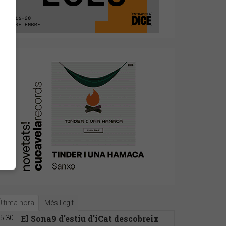
Última hora
Més llegit
El Sona9 d'estiu d'iCat descobreix
5:30