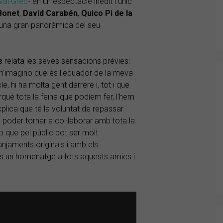
val Grec
- en un espectacle inèdit i únic
Bonet
,
David
Carabén
,
Quico Pi de la
rà una gran panoràmica del seu
s
relata les seves sensacions prèvies:
i m'imagino que és l'equador de la meva
, hi ha molta gent darrere i, tot i que
erquè tota la feina que podíem fer, l'hem
xplica que té la voluntat de repassar
poder tornar a col·laborar amb tota la
o que pel públic pot ser molt
njaments originals i amb els
s un homenatge a tots aquests amics i