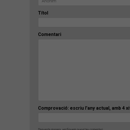
Títol
Comentari
Comprovació: escriu l'any actual, amb 4 x
D'aquesta manera, verifiquem que el teu comentari