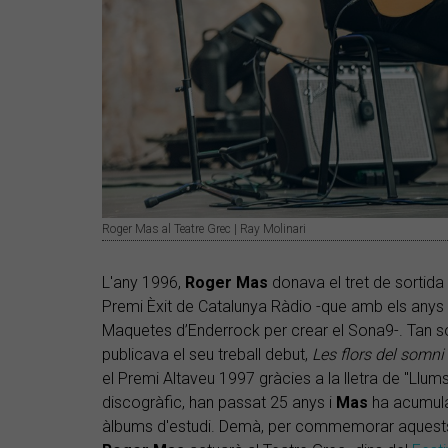
Roger Mas al Teatre Grec | Ray Molinari
L'any 1996,
Roger
Mas
donava el tret de sortida 
Premi Èxit de Catalunya Ràdio -que amb els anys
Maquetes d’Enderrock per crear el Sona9-. Tan so
publicava el seu treball debut,
Les flors del somni
el Premi Altaveu 1997 gràcies a la lletra de "Llum
discogràfic, han passat 25 anys i
Mas
ha acumulat
àlbums d'estudi. Demà, per commemorar aquests 2