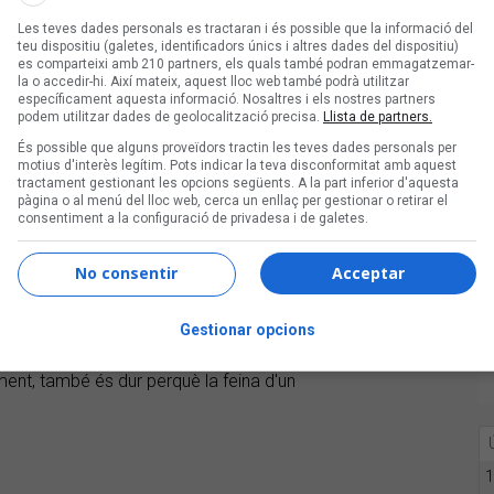
cap, 2001); 'L'home i l'elefant', que
Les teves dades personals es tractaran i és possible que la informació del
l
Refree
per a la
Cobla Sant Jordi
teu dispositiu (galetes, identificadors únics i altres dades del dispositiu)
lúriques
amb la formació original fins a
es comparteixi amb 210 partners, els quals també podran emmagatzemar-
la o accedir-hi. Així mateix, aquest lloc web també podrà utilitzar
021), que en si mateix ja és un menú
específicament aquesta informació. Nosaltres i els nostres partners
nçons que he anat fent", detalla. Tot i
podem utilitzar dades de geolocalització precisa.
Llista de partners.
s originals de cada cançó, l'artista
És possible que alguns proveïdors tractin les teves dades personals per
motius d'interès legítim. Pots indicar la teva disconformitat amb aquest
"Hi haurà algunes versions que no
tractament gestionant les opcions següents. A la part inferior d'aquesta
 Bonet
cantarà una cançó que no està
pàgina o al menú del lloc web, cerca un enllaç per gestionar o retirar el
consentiment a la configuració de privadesa i de galetes.
No consentir
Acceptar
e, a més de ser inèdit, serà únic.
t difícil de muntar. Hi ha un munt de
s estarem canviant la formació",
Gestionar opcions
ontraposats que això li suposa: "Que
ent, també és dur perquè la feina d'un
1