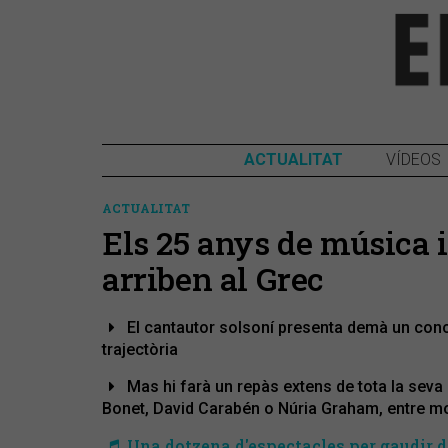
ACTUALITAT
VÍDEOS
ACTUALITAT
Els 25 anys de música 
arriben al Grec
El cantautor solsoní presenta demà un concer
trajectòria
Mas hi farà un repàs extens de tota la seva
Bonet, David Carabén o Núria Graham, entre mo
Una dotzena d'espectacles per gaudir d