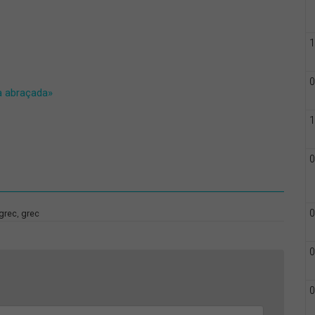
1
0
a abraçada»
1
0
0
 grec
,
grec
0
0