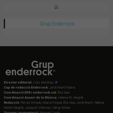
Grup Enderrock
Director editorial:
Lluís Gendrau
Cap de redacció Enderrock:
Jordi Martí Fabra
Coordinació EDR i enderrock.cat:
Èlia Gea
Coordinació Anuari de la Música:
Helena M. Alegret
Redacció:
Ferran Amado, Maria Folqué, Èlia Gea, Jordi Martí, Helena
Morén Alegret, Joaquim Vilarnau i Sergi Núñez
Disseny i maquetació:
Manuel Cuyàs