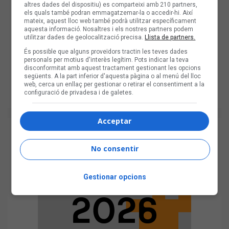
altres dades del dispositiu) es comparteixi amb 210 partners,
els quals també podran emmagatzemar-la o accedir-hi. Així
mateix, aquest lloc web també podrà utilitzar específicament
aquesta informació. Nosaltres i els nostres partners podem
utilitzar dades de geolocalització precisa.
Llista de partners.
És possible que alguns proveïdors tractin les teves dades
personals per motius d'interès legítim. Pots indicar la teva
disconformitat amb aquest tractament gestionant les opcions
següents. A la part inferior d'aquesta pàgina o al menú del lloc
web, cerca un enllaç per gestionar o retirar el consentiment a la
configuració de privadesa i de galetes.
Acceptar
No consentir
Gestionar opcions