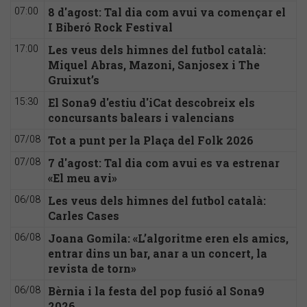
8 d'agost: Tal dia com avui va començar el
07:00
I Biberó Rock Festival
Les veus dels himnes del futbol català:
17:00
Miquel Abras, Mazoni, Sanjosex i The
Gruixut’s
El Sona9 d'estiu d'iCat descobreix els
15:30
concursants balears i valencians
Tot a punt per la Plaça del Folk 2026
07/08
7 d'agost: Tal dia com avui es va estrenar
07/08
«El meu avi»
Les veus dels himnes del futbol català:
06/08
Carles Cases
Joana Gomila: «L’algoritme eren els amics,
06/08
entrar dins un bar, anar a un concert, la
revista de torn»
Bèrnia i la festa del pop fusió al Sona9
06/08
2026