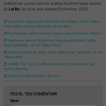
realitzat per Lyona Ivanova- avança el primer llarga durada
de
Lal’Ba:
No hi ha dies dolents
(PromoArts, 2023).
Les noves cançons en català són de Lildami, Julieta i Maria
Hein, Guillem Roma, i Els Amics de les Arts
Figa Flawas, Lal'Ba i Bounce Twice seran a l'Strenes Urbana
Segueix en directe l'Enderrock Sona de gener amb Lal'Ba,
Sergi Carbonell, i Jo Jet i Maria Ribot
Enderrock Sona de gener amb Lal'Ba, Sergi Carbonell i Jo Jet
i Maria Ribot
31FAM, The Tyets i Lal'Ba actuaran a l'onzena edició del
festival Strenes
Lal'Ba és l'«Abella Reina» del rusc
FES EL TEU COMENTARI
Nom