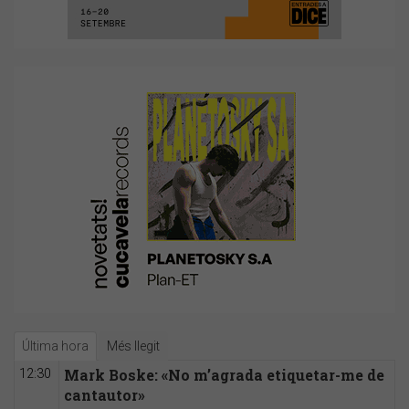
Última hora
Més llegit
Mark Boske: «No m’agrada etiquetar-me de
12:30
cantautor»