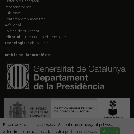
Història d'Enderrock
Reconeixements
Publicitat
Contacta amb nosaltres
Avís legal
Política de privacitat
Editorial:
Grup Enderrock Edicions S.L.
Tecnologia:
Sobrevia.net
Amb la col·laboració de:
Enderrock.cat utilitza
cookies
. Si continueu navegant pel web,
entendrem que accepteu la nostra
política de
cookies
.
Accepto