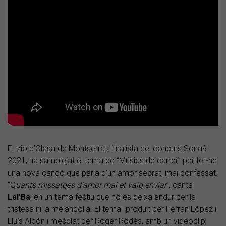
El trio d’Olesa de Montserrat, finalista del concurs Sona9
2021, ha samplejat el tema de “Músics de carrer” per fer-ne
una nova cançó que parla d’un amor secret, mai confessat.
“Q
uants missatges d’amor mai et vaig enviar
”, canta
Lal’Ba
, en un tema festiu que no es deixa endur per la
tristesa ni la melancolia. El tema -produït per Ferran López i
Lluís Alcón i mesclat per Roger Rodés, amb un videoclip