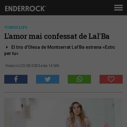
Men
de
nav
VIDEOCLIPS
L'amor mai confessat de Lal'Ba
El trio d'Olesa de Montserrat Lal'Ba estrena «Estic
per tu»
Redacció
| 22/02/2023 a les 14:00h