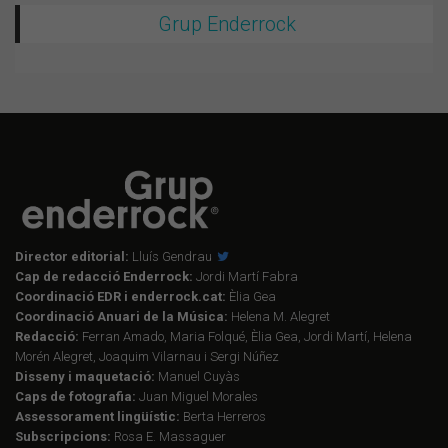
Grup Enderrock
Director editorial:
Lluís Gendrau
Cap de redacció Enderrock:
Jordi Martí Fabra
Coordinació EDR i enderrock.cat:
Èlia Gea
Coordinació Anuari de la Música:
Helena M. Alegret
Redacció:
Ferran Amado, Maria Folqué, Èlia Gea, Jordi Martí, Helena
Morén Alegret, Joaquim Vilarnau i Sergi Núñez
Disseny i maquetació:
Manuel Cuyàs
Caps de fotografia:
Juan Miguel Morales
Assessorament lingüístic:
Berta Herreros
Subscripcions:
Rosa E. Massaguer