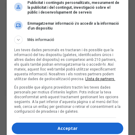
Publicitat i continguts personalitzats, mesurament de
la publicitat i del contingut, investigació sobre el
públic i desenvolupament de serveis
Emmagatzemar informació i/o accedir a la informació
d’un dispositiu
Més informació
Les teves dades personals es tractaran i és possible que la
informació del teu dispositiu (galetes, identificadors únics i
altres dades del dispositiu) es comparteixi amb 210 partners,
els quals també podran emmagatzemar-la o accedir-hi. Així
mateix, aquest lloc web també podrà utilitzar específicament
aquesta informació. Nosaltres i els nostres partners podem
utilitzar dades de geolocalització precisa.
Llista de partners.
És possible que alguns proveïdors tractin les teves dades
personals per motius d'interès legítim. Pots indicar la teva
disconformitat amb aquest tractament gestionant les opcions
següents. A la part inferior d'aquesta pàgina o al menú del lloc
web, cerca un enllaç per gestionar o retirar el consentiment a la
configuració de privadesa i de galetes.
Acceptar