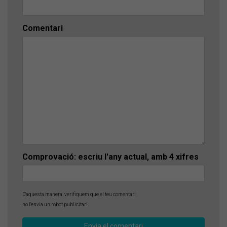
Comentari
Comprovació: escriu l'any actual, amb 4 xifres
D'aquesta manera, verifiquem que el teu comentari
no l'envia un robot publicitari.