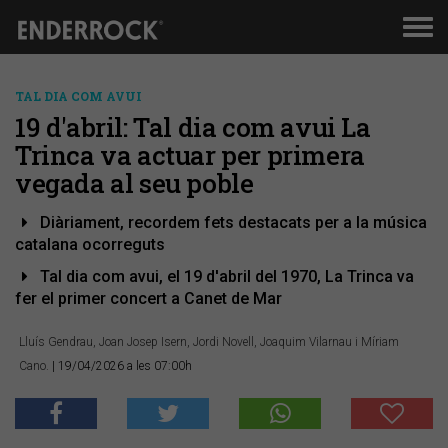
Men
de
nav
TAL DIA COM AVUI
19 d'abril: Tal dia com avui La
Trinca va actuar per primera
vegada al seu poble
Diàriament, recordem fets destacats per a la música
catalana ocorreguts
Tal dia com avui, el 19 d'abril del 1970, La Trinca va
fer el primer concert a Canet de Mar
Lluís Gendrau, Joan Josep Isern, Jordi Novell, Joaquim Vilarnau i Míriam
Cano.
| 19/04/2026 a les 07:00h