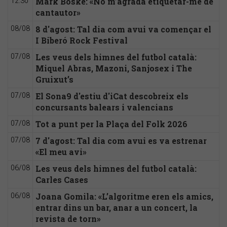
Mark Boske: «No m’agrada etiquetar-me de
12:30
cantautor»
8 d'agost: Tal dia com avui va començar el
08/08
I Biberó Rock Festival
Les veus dels himnes del futbol català:
07/08
Miquel Abras, Mazoni, Sanjosex i The
Gruixut’s
El Sona9 d'estiu d'iCat descobreix els
07/08
concursants balears i valencians
Tot a punt per la Plaça del Folk 2026
07/08
7 d'agost: Tal dia com avui es va estrenar
07/08
«El meu avi»
Les veus dels himnes del futbol català:
06/08
Carles Cases
Joana Gomila: «L’algoritme eren els amics,
06/08
entrar dins un bar, anar a un concert, la
revista de torn»