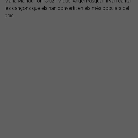
Maria Mainat, Toni Cruz i Miquel Àngel Pasqual hi van cantar
les cançons que els han convertit en els més populars del
país.