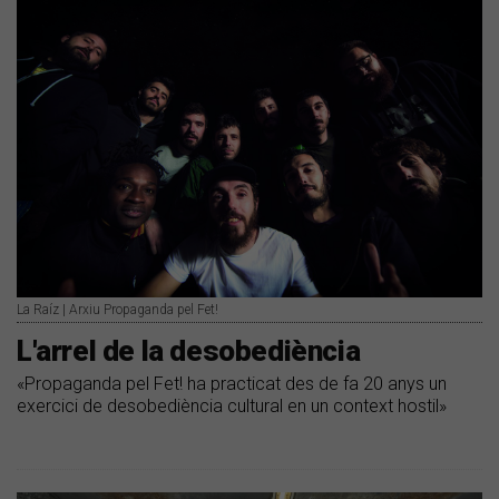
La Raíz | Arxiu Propaganda pel Fet!
L'arrel de la desobediència
«Propaganda pel Fet! ha practicat des de fa 20 anys un
exercici de desobediència cultural en un context hostil»