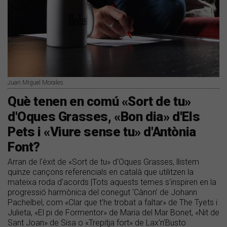
Juan Miguel Morales
Què tenen en comú «Sort de tu»
d'Oques Grasses, «Bon dia» d'Els
Pets i «Viure sense tu» d'Antònia
Font?
Arran de l'èxit de «Sort de tu» d'Oques Grasses, llistem
quinze cançons referencials en català que utilitzen la
mateixa roda d'acords |Tots aquests temes s'inspiren en la
progressió harmònica del conegut 'Cànon' de Johann
Pachelbel, com «Clar que t'he trobat a faltar» de The Tyets i
Julieta, «El pi de Formentor» de Maria del Mar Bonet, «Nit de
Sant Joan» de Sisa o «Trepitja fort» de Lax'n'Busto