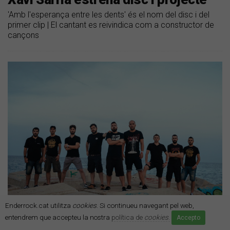
'Amb l'esperança entre les dents' és el nom del disc i del
primer clip | El cantant es reivindica com a constructor de
cançons
Enderrock.cat utilitza
cookies
. Si continueu navegant pel web,
Aspencat | Bernat Almirall
entendrem que accepteu la nostra
política de
cookies
.
Accepto
Aspencat prepara l'adéu definitiu