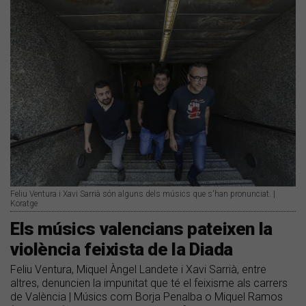
Feliu Ventura i Xavi Sarrià són alguns dels músics que s'han pronunciat. |
Koratge
Els músics valencians pateixen la
violència feixista de la Diada
Feliu Ventura, Miquel Àngel Landete i Xavi Sarrià, entre
altres, denuncien la impunitat que té el feixisme als carrers
de València | Músics com Borja Penalba o Miquel Ramos