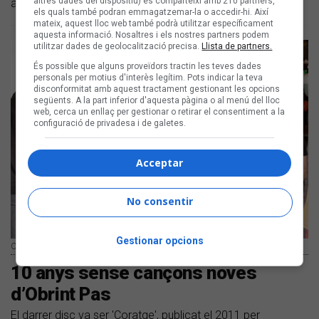
altres dades del dispositiu) es comparteixi amb 210 partners,
àvies
els quals també podran emmagatzemar-la o accedir-hi. Així
mateix, aquest lloc web també podrà utilitzar específicament
aquesta informació. Nosaltres i els nostres partners podem
utilitzar dades de geolocalització precisa.
Llista de partners.
És possible que alguns proveïdors tractin les teves dades
personals per motius d'interès legítim. Pots indicar la teva
disconformitat amb aquest tractament gestionant les opcions
següents. A la part inferior d'aquesta pàgina o al menú del lloc
web, cerca un enllaç per gestionar o retirar el consentiment a la
configuració de privadesa i de galetes.
Acceptar
No consentir
Gestionar opcions
Obrint Pas | Arxiu Enderrock
10 anys sense cançons noves
d’Obrint Pas
El darrer disc va ser 'Coratge', publicat el 2011 per