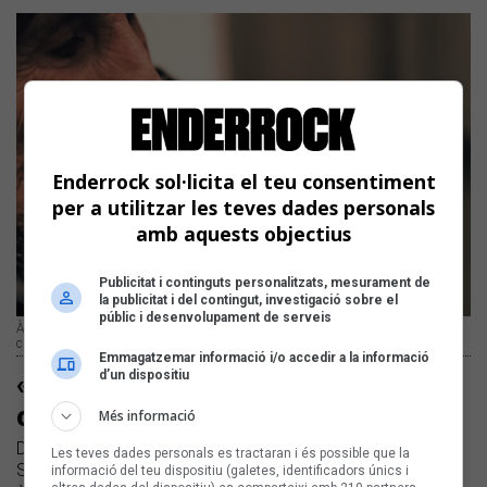
Enderrock sol·licita el teu consentiment
per a utilitzar les teves dades personals
amb aquests objectius
Publicitat i continguts personalitzats, mesurament de
la publicitat i del contingut, investigació sobre el
públic i desenvolupament de serveis
Àvia de Pablo Sánchez (Ciudad Jara), que apareix a «Las miserias de los
crímenes» de La Raíz
Emmagatzemar informació i/o accedir a la informació
d’un dispositiu
«G3 N15» de Rosalia no és l'única
cançó que dona veu a l'àvia
Més informació
Diverses cançons en català, d'Obrint Pas, Carles Belda i
Les teves dades personals es tractaran i és possible que la
Sanjosex, o La Raíz, entre altres, fan aparèixer també les
informació del teu dispositiu (galetes, identificadors únics i