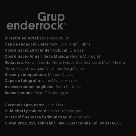
Director editorial:
Lluís Gendrau
Cap de redacció Enderrock:
Jordi Martí Fabra
Coordinació EDR i enderrock.cat:
Èlia Gea
Coordinació Anuari de la Música:
Helena M. Alegret
Redacció:
Ferran Amado, Maria Folqué, Èlia Gea, Jordi Martí, Helena
Morén Alegret, Joaquim Vilarnau i Sergi Núñez
Disseny i maquetació:
Manuel Cuyàs
Caps de fotografia:
Juan Miguel Morales
Assessorament lingüístic:
Berta Herreros
Subscripcions:
Rosa E. Massaguer
Gerència i projectes:
Jordi Novell
Publicitat i producció:
Rosa E. Massaguer
Direcció financera i administració:
Anna Gris
c. Mallorca, 221, sobreàtic · 08008 Barcelona Tel. 93 237 08 05