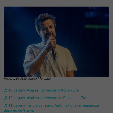
Pau Donés Foto: Xavier Mercadé
13 de juny: Avui és l'aniversari d'Adrià Puntí
12 de juny: Avui és l'aniversari de Panxo, de Zoo
11 de juny: Tal dia com avui Antònia Font va reaparèixer
després de 9 anys