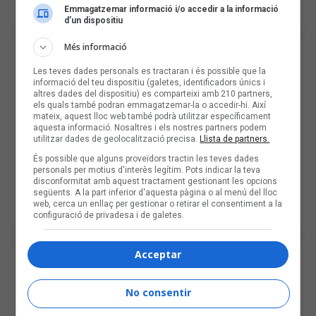
Emmagatzemar informació i/o accedir a la informació
d’un dispositiu
Més informació
Les teves dades personals es tractaran i és possible que la
informació del teu dispositiu (galetes, identificadors únics i
altres dades del dispositiu) es comparteixi amb 210 partners,
els quals també podran emmagatzemar-la o accedir-hi. Així
mateix, aquest lloc web també podrà utilitzar específicament
aquesta informació. Nosaltres i els nostres partners podem
utilitzar dades de geolocalització precisa.
Llista de partners.
És possible que alguns proveïdors tractin les teves dades
personals per motius d'interès legítim. Pots indicar la teva
disconformitat amb aquest tractament gestionant les opcions
següents. A la part inferior d'aquesta pàgina o al menú del lloc
web, cerca un enllaç per gestionar o retirar el consentiment a la
configuració de privadesa i de galetes.
Acceptar
No consentir