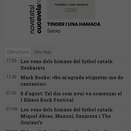
Última hora
Més llegit
Les veus dels himnes del futbol català:
17:00
Deskarats
Mark Boske: «No m’agrada etiquetar-me de
12:30
cantautor»
8 d'agost: Tal dia com avui va començar el
07:00
I Biberó Rock Festival
Les veus dels himnes del futbol català:
07/08
Miquel Abras, Mazoni, Sanjosex i The
Gruixut’s