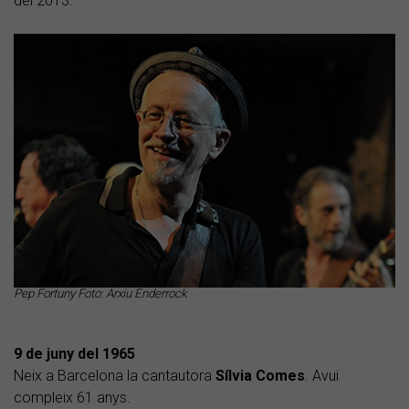
del 2013.
Pep Fortuny Foto: Arxiu Enderrock
9 de juny del 1965
Neix a Barcelona la cantautora
Sílvia Comes
. Avui
compleix 61 anys.