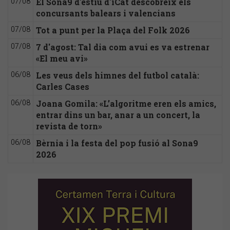
El Sona9 d'estiu d'iCat descobreix els
07/08
concursants balears i valencians
Tot a punt per la Plaça del Folk 2026
07/08
7 d'agost: Tal dia com avui es va estrenar
07/08
«El meu avi»
Les veus dels himnes del futbol català:
06/08
Carles Cases
Joana Gomila: «L’algoritme eren els amics,
06/08
entrar dins un bar, anar a un concert, la
revista de torn»
Bèrnia i la festa del pop fusió al Sona9
06/08
2026