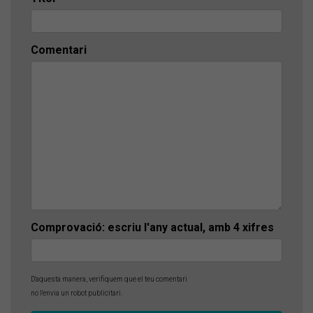
Comentari
Comprovació: escriu l'any actual, amb 4 xifres
D'aquesta manera, verifiquem que el teu comentari
no l'envia un robot publicitari.