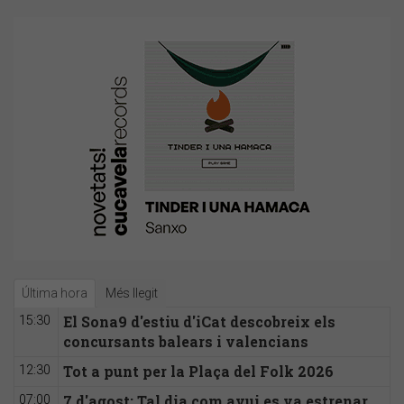
Última hora
Més llegit
El Sona9 d'estiu d'iCat descobreix els
15:30
concursants balears i valencians
Tot a punt per la Plaça del Folk 2026
12:30
7 d'agost: Tal dia com avui es va estrenar
07:00