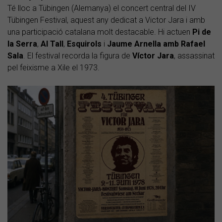
Té lloc a Tübingen (Alemanya) el concert central del IV
Tübingen Festival, aquest any dedicat a Victor Jara i amb
una participació catalana molt destacable. Hi actuen
Pi de
la Serra
,
Al Tall
,
Esquirols
i
Jaume Arnella amb Rafael
Sala
. El festival recorda la figura de
Víctor Jara
, assassinat
pel feixisme a Xile el 1973.