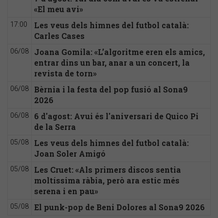
«El meu avi»
Les veus dels himnes del futbol català:
17:00
Carles Cases
Joana Gomila: «L’algoritme eren els amics,
06/08
entrar dins un bar, anar a un concert, la
revista de torn»
Bèrnia i la festa del pop fusió al Sona9
06/08
2026
6 d'agost: Avui és l'aniversari de Quico Pi
06/08
de la Serra
Les veus dels himnes del futbol català:
05/08
Joan Soler Amigó
Les Cruet: «Als primers discos sentia
05/08
moltíssima ràbia, però ara estic més
serena i en pau»
El punk-pop de Beni Dolores al Sona9 2026
05/08