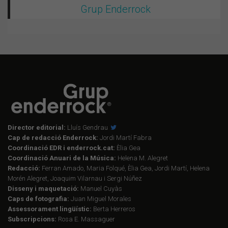
Grup Enderrock
Director editorial:
Lluís Gendrau
Cap de redacció Enderrock:
Jordi Martí Fabra
Coordinació EDR i enderrock.cat:
Èlia Gea
Coordinació Anuari de la Música:
Helena M. Alegret
Redacció:
Ferran Amado, Maria Folqué, Èlia Gea, Jordi Martí, Helena
Morén Alegret, Joaquim Vilarnau i Sergi Núñez
Disseny i maquetació:
Manuel Cuyàs
Caps de fotografia:
Juan Miguel Morales
Assessorament lingüístic:
Berta Herreros
Subscripcions:
Rosa E. Massaguer